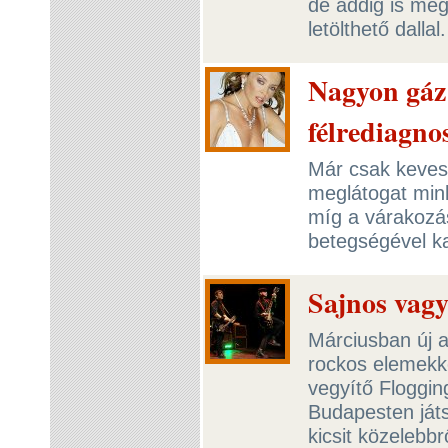
de addig is meg
letölthető dallal
Nagyon gáz
félrediagnos
Már csak kevese
meglátogat mink
míg a várakozás
betegségével k
Sajnos vagy
Márciusban új a
rockos elemekke
vegyítő Floggin
Budapesten ját
kicsit közelebb