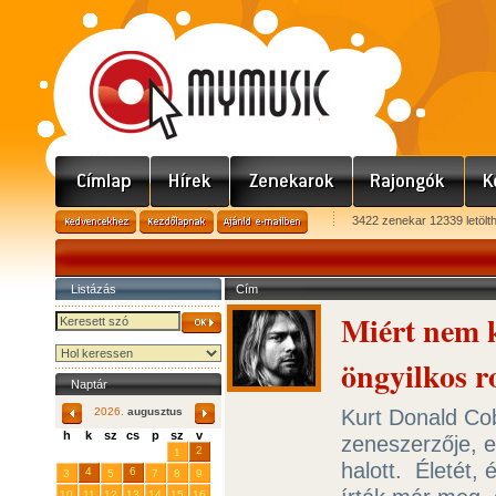
3422 zenekar 12339 letölt
Listázás
Cím
Miért nem k
öngyilkos r
Naptár
Kurt Donald Cob
2026.
augusztus
h
k
sz
cs
p
sz
v
zeneszerzője, 
29
31
2
27
28
30
1
halott. Életét
4
6
3
5
7
8
9
10
11
12
13
14
15
16