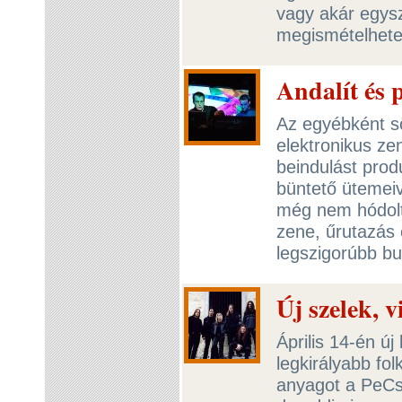
vagy akár egys
megismételhete
Andalít és 
Az egyébként söt
elektronikus ze
beindulást prod
büntető ütemeiv
még nem hódolt
zene, űrutazás 
legszigorúbb bu
Új szelek, 
Április 14-én új
legkirályabb fol
anyagot a PeCs