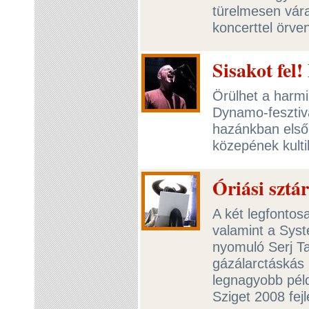
türelmesen vára
koncerttel örve
Sisakot fel
Örülhet a harm
Dynamo-fesztivá
hazánkban első 
közepének kulti
Óriási sztár
A két legfontos
valamint a Sys
nyomuló Serj Ta
gázálarctáskás
legnagyobb pél
Sziget 2008 fej