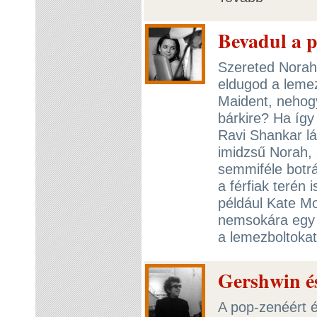
Bevadul a 
Szereted Norah 
eldugod a lemez
Maident, nehogy
bárkire? Ha így
Ravi Shankar lá
imidzsű Norah,
semmiféle botr
a férfiak terén 
például Kate M
nemsokára egy 
a lemezboltoka
Gershwin és
A pop-zenéért és