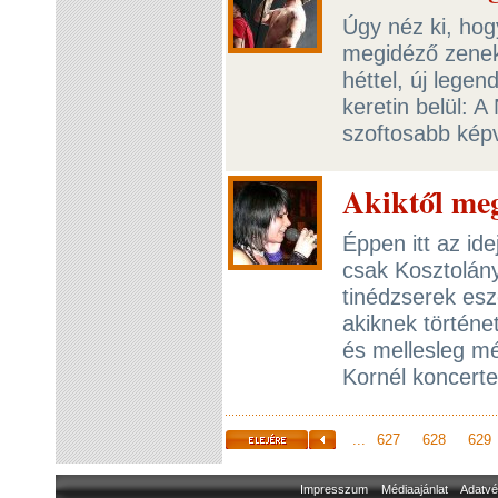
Úgy néz ki, hog
megidéző zenek
héttel, új lege
keretin belül: 
szoftosabb képv
Akiktől me
Éppen itt az id
csak Kosztolán
tinédzserek esz
akiknek történe
és mellesleg még
Kornél koncert
...
627
628
629
Impresszum
Médiaajánlat
Adatvé