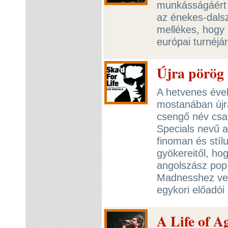
munkásságáért ti
az énekes-dals
mellékes, hogy 
európai turnéj
Újra pörög 
A hetvenes évek
mostanában újr
csengő név csa
Specials nevű 
finoman és stíl
gyökereitől, hog
angolszász pop 
Madnesshez ve
egykori előadói
A Life of A