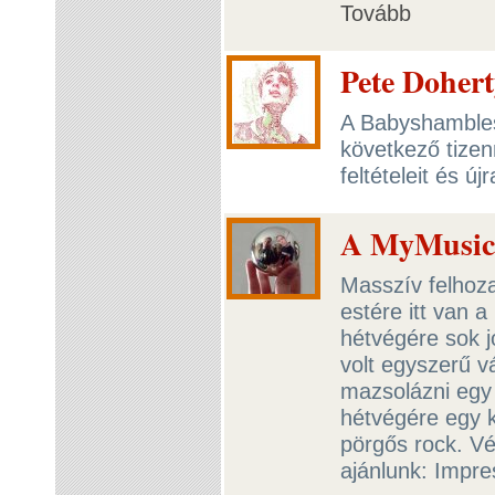
Tovább
Pete Dohert
A Babyshambles 
következő tize
feltételeit és ú
A MyMusic a
Masszív felhoza
estére itt van 
hétvégére sok j
volt egyszerű v
mazsolázni egy 
hétvégére egy k
pörgős rock. V
ajánlunk: Impr