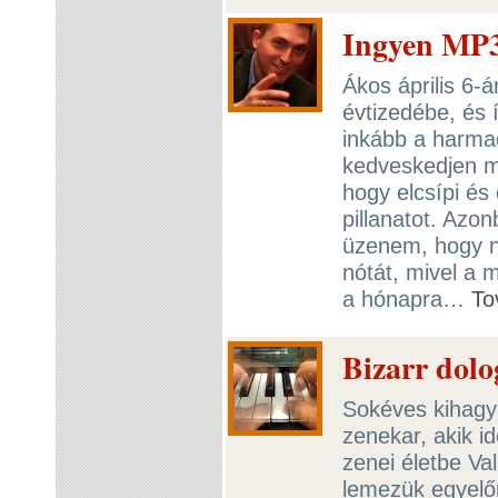
Ingyen MP3 
Ákos április 6-á
évtizedébe, és í
inkább a harma
kedveskedjen m
hogy elcsípi és
pillanatot. Azo
üzenem, hogy ne
nótát, mivel a
a hónapra…
To
Bizarr dolo
Sokéves kihagyá
zenekar, akik 
zenei életbe Va
lemezük egyelő