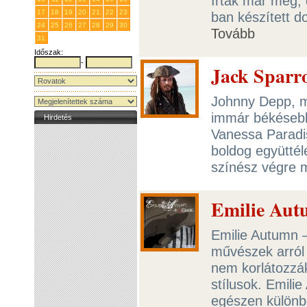
írták már meg, 
17
18
19
20
21
22
23
ban készített d
24
25
26
27
28
29
30
Tovább
31
1
2
3
4
5
6
Időszak:
-
Jack Sparr
Johnny Depp, m
immár békésebb
Hirdetés
Vanessa Paradis
boldog együttél
színész végre 
Emilie Aut
Emilie Autumn –
művészek arról
nem korlátozzák 
stílusok. Emili
egészen különbö