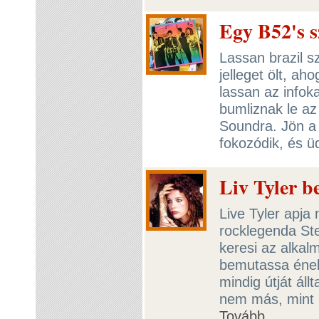
Egy B52's s
Lassan brazil 
jelleget ölt, a
lassan az infok
bumliznak le az 
Soundra. Jön a
fokozódik, és ü
Liv Tyler b
Live Tyler apja
rocklegenda Ste
keresi az alkal
bemutassa ének
mindig útját ál
nem más, mint 
Tovább