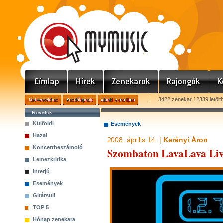
3422 zenekar 12339 letölt
Rovatok
Külföldi
Események
Hazai
2008. április 14. |
Kerényi Áron
Koncertbeszámoló
Szombaton LavaLava Live
Lemezkritika
Interjú
Események
Gitársuli
TOP 5
Hónap zenekara