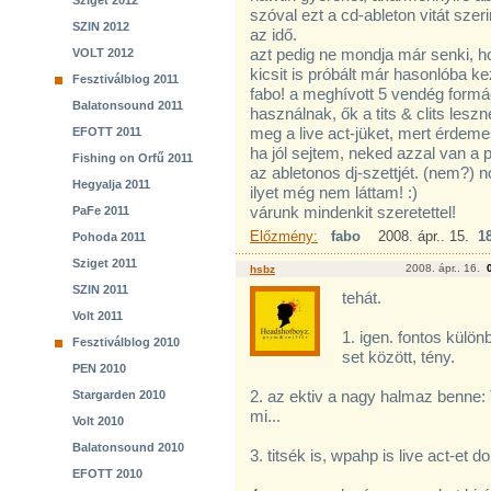
Sziget 2012
szóval ezt a cd-ableton vitát szer
SZIN 2012
az idő.
azt pedig ne mondja már senki, ho
VOLT 2012
kicsit is próbált már hasonlóba ke
Fesztiválblog 2011
fabo! a meghívott 5 vendég formác
Balatonsound 2011
használnak, ők a tits & clits lesz
meg a live act-jüket, mert érdemes
EFOTT 2011
ha jól sejtem, neked azzal van a p
Fishing on Orfű 2011
az abletonos dj-szettjét. (nem?) no
Hegyalja 2011
ilyet még nem láttam! :)
várunk mindenkit szeretettel!
PaFe 2011
Előzmény:
fabo
2008. ápr.. 15.
1
Pohoda 2011
Sziget 2011
2008. ápr.. 16.
hsbz
SZIN 2011
tehát.
Volt 2011
1. igen. fontos külön
Fesztiválblog 2010
set között, tény.
PEN 2010
2. az ektiv a nagy halmaz benne: T
Stargarden 2010
mi...
Volt 2010
Balatonsound 2010
3. titsék is, wpahp is live act-et
EFOTT 2010