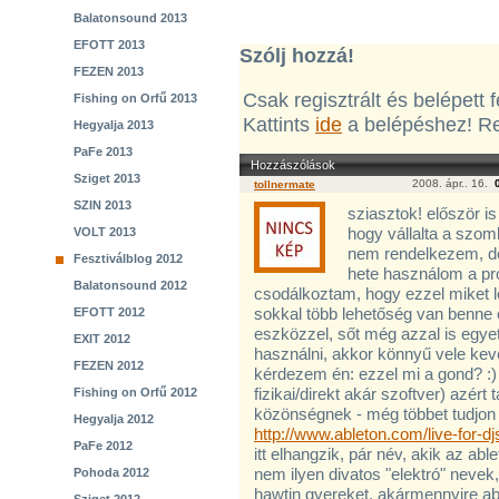
Balatonsound 2013
EFOTT 2013
Szólj hozzá!
FEZEN 2013
Csak regisztrált és belépett
Fishing on Orfű 2013
Kattints
ide
a belépéshez! Re
Hegyalja 2013
PaFe 2013
Hozzászólások
Sziget 2013
2008. ápr.. 16.
tollnermate
SZIN 2013
sziasztok! először 
hogy vállalta a szomba
VOLT 2013
nem rendelkezem, de
Fesztiválblog 2012
hete használom a p
Balatonsound 2012
csodálkoztam, hogy ezzel miket le
sokkal több lehetőség van benne
EFOTT 2012
eszközzel, sőt még azzal is egyet
EXIT 2012
használni, akkor könnyű vele kev
FEZEN 2012
kérdezem én: ezzel mi a gond? :
fizikai/direkt akár szoftver) azért
Fishing on Orfű 2012
közönségnek - még többet tudjon a
Hegyalja 2012
http://www.ableton.com/live-for-dj
PaFe 2012
itt elhangzik, pár név, akik az ab
nem ilyen divatos "elektró" nevek,
Pohoda 2012
hawtin gyereket, akármennyire abl