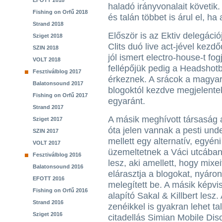
EFOTT 2018
haladó irányvonalait követik.
Fishing on Orfű 2018
és talán többet is árul el, ha 
Strand 2018
Először is az Ektiv delegáció
Sziget 2018
Clits duó live act-jével kez
SZIN 2018
jól ismert electro-house-t fo
VOLT 2018
fellépőjük pedig a Headshotbo
Fesztiválblog 2017
érkeznek. A srácok a magyar 
Balatonsound 2017
blogoktól kezdve megjelentek
Fishing on Orfű 2017
egyaránt.
Strand 2017
A másik meghívott társaság a
Sziget 2017
óta jelen vannak a pesti und
SZIN 2017
mellett egy alternatív, egyén
VOLT 2017
üzemeltetnek a Váci utcában.
Fesztiválblog 2016
lesz, aki amellett, hogy mix
Balatonsound 2016
elárasztja a blogokat, nyáro
EFOTT 2016
melegített be. A másik képvis
Fishing on Orfű 2016
alapító Sakal & Killbert lesz.
Strand 2016
zenéikkel is gyakran lehet tal
Sziget 2016
citadellás Simian Mobile Disc