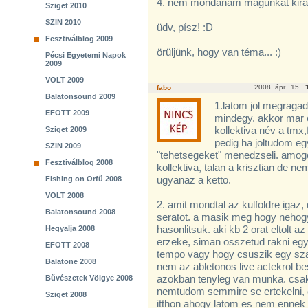
4. nem mondanám magunkat kirá
Sziget 2010
SZIN 2010
üdv, písz! :D
Fesztiválblog 2009
örüljünk, hogy van téma... :)
Pécsi Egyetemi Napok
2009
VOLT 2009
2008. ápr.. 15.
fabo
Balatonsound 2009
1.latom jol megraga
EFOTT 2009
mindegy. akkor mar 
kollektiva név a tmx,f
Sziget 2009
pedig ha joltudom e
SZIN 2009
"tehetsegeket" menedzseli. amogot
Fesztiválblog 2008
kollektiva, talan a krisztian de n
ugyanaz a ketto.
Fishing on Orfű 2008
VOLT 2008
2. amit mondtal az kulfoldre igaz
Balatonsound 2008
seratot. a masik meg hogy nehog
hasonlitsuk. aki kb 2 orat eltolt a
Hegyalja 2008
erzeke, siman osszetud rakni egy 
EFOTT 2008
tempo vagy hogy csuszik egy szam
Balatone 2008
nem az abletonos live actekrol b
azokban tenyleg van munka. csak 
Bűvészetek Völgye 2008
nemtudom semmire se ertekelni, e
Sziget 2008
itthon ahogy latom es nem ennek 