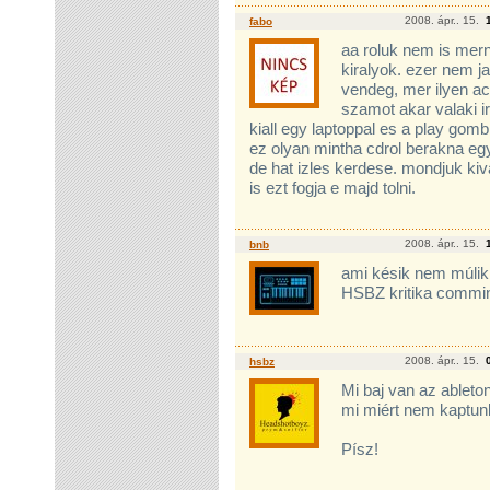
2008. ápr.. 15.
fabo
aa roluk nem is me
kiralyok. ezer nem ja
vendeg, mer ilyen ac
szamot akar valaki ir
kiall egy laptoppal es a play gombb
ez olyan mintha cdrol berakna e
de hat izles kerdese. mondjuk ki
is ezt fogja e majd tolni.
2008. ápr.. 15.
bnb
ami késik nem múlik
HSBZ kritika commi
2008. ápr.. 15.
hsbz
Mi baj van az ableto
mi miért nem kaptunk
Písz!