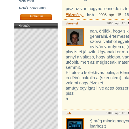
SZIN 2008
pisz az van hogyne lenne de szte
Nehéz Zenei 2008
Előzmény:
bnb
2008. ápr.. 15.
15
Archívum
2008. ápr.. 15.
akerenyi
Hirdetés
nah, örülök, hogy si
generálni. értelmeset
szóval valahol egyet
nyilván van ilyen dj 
playlistet játszik. Ugyanakkor ma
annyi a változó, hogy ableton, va
utóbbit, mert az mégiscsak materi
semmit.
Pl. utolsó kollektívás bulin, a Ble
cédéiről pakolta a (szerintem) totá
valami nagy élvezet.
amúgy egy igazi live actet összer
písz
á
2008. ápr.. 15.
bnb
:) még mindig nagyo
iparhoz:)