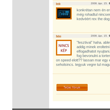
2008. ápr.. 15.
bnb
konkrétan nem én er
még rohadtul nincsen
kedvéért rex the dog 
2008. ápr.. 15.
fabo
"fesztival" haha. abl
addig minek eroltetn
elfogadhatot nyujtan
fog bevonulni a tort
on speed elott?? lassan mar egy 
seholsincs. tegyuk vegre tul magu