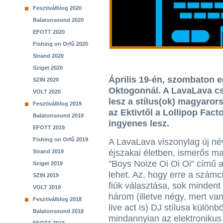
Fesztiválblog 2020
Balatonsound 2020
EFOTT 2020
Fishing on Orfű 2020
Strand 2020
Sziget 2020
Április 19-én, szombaton eg
SZIN 2020
Oktogonnál. A LavaLava csa
VOLT 2020
lesz a stílus(ok) magyaror
Fesztiválblog 2019
az Ektivtől a Lollipop Facto
Balatonsound 2019
ingyenes lesz.
EFOTT 2019
Fishing on Orfű 2019
A LavaLava viszonylag új név
éjszakai életben, ismerős 
Strand 2019
"Boys Noize Oi Oi Oi" című 
Sziget 2019
lehet. Az, hogy erre a számc
SZIN 2019
fiúk választása, sok mindent 
VOLT 2019
három (illetve négy, mert va
Fesztiválblog 2018
live act is) DJ stílusa különb
Balatonsound 2018
mindannyian az elektronikus