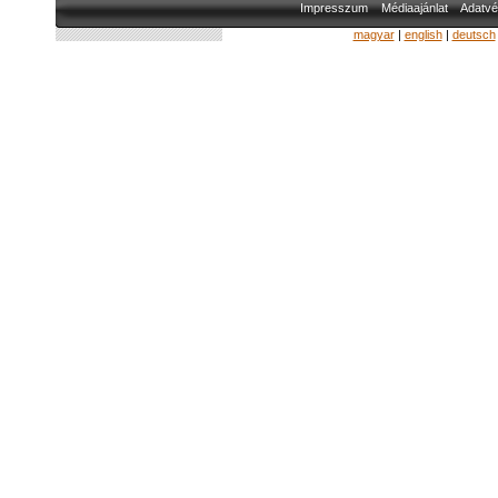
Impresszum
Médiaajánlat
Adatvé
magyar
|
english
|
deutsch