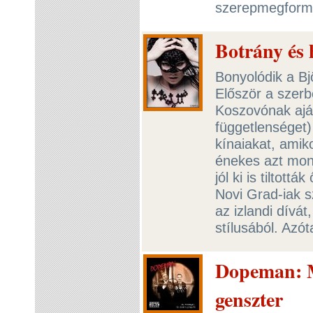
szerepmegformá
Botrány és
Bonyolódik a Bjö
Először a szerb
Koszovónak aján
függetlenséget
kínaiakat, amik
énekes azt mond
jól ki is tiltot
Novi Grad-iak sz
az izlandi dívát
stílusából. Azó
Dopeman: Mr
genszter