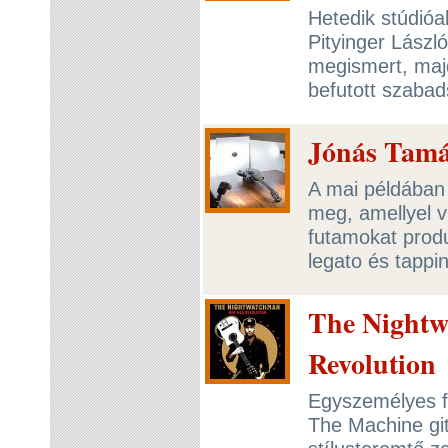
Hetedik stúdióa
Pityinger Lászl
megismert, majd
befutott szabad
Jónás Tamás
A mai példában 
meg, amellyel 
futamokat produ
legato és tappi
The Night
Revolution
Egyszemélyes f
The Machine gi