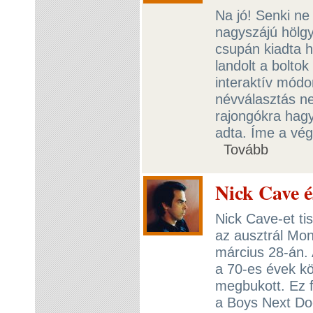
Na jó! Senki ne 
nagyszájú hölgy
csupán kiadta 
landolt a bolto
interaktív módo
névválasztás ne
rajongókra hagy
adta. Íme a vé
Tovább
Nick Cave é
Nick Cave-et tis
az ausztrál Mo
március 28-án. 
a 70-es évek k
megbukott. Ez f
a Boys Next Do