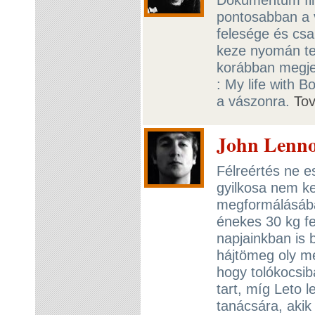
pontosabban a v
felesége és csa
keze nyomán te
korábban megjel
: My life with 
a vászonra.
To
John Lenno
Félreértés ne 
gyilkosa nem ke
megformálásába
énekes 30 kg fe
napjainkban is b
hájtömeg oly mé
hogy tolókocsib
tart, míg Leto 
tanácsára, akik 