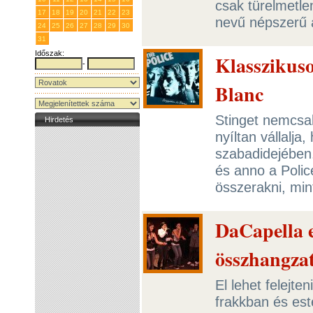
csak türelmetle
17
18
19
20
21
22
23
nevű népszerű a
24
25
26
27
28
29
30
31
1
2
3
4
5
6
Időszak:
Klasszikuso
-
Blanc
Stinget nemcsak
Hirdetés
nyíltan vállalja
szabadidejében. 
és anno a Polic
összerakni, mi
DaCapella e
összhangza
El lehet felejte
frakkban és est