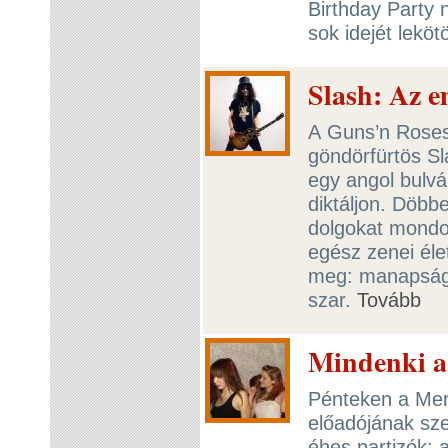
Birthday Party 
sok idejét leköt
Slash: Az e
A Guns’n Roses 
göndörfürtös S
egy angol bulvá
diktáljon. Döbb
dolgokat mondo
egész zenei éle
meg: manapság 
szar.
Tovább
Mindenki a 
Pénteken a Merl
előadójának sz
éhes partizók: a