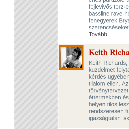
fejlevivős torz-
bassline rave-
fenegyerek Bry
szerencséseket, 
Tovább
Keith Richa
Keith Richards,
küzdelmet foly
kérdés ügyében:
tilalom ellen. 
törvényterveze
éttermekben és
helyen tilos les
rendszeresen f
igazságtalan is