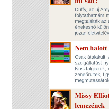
mi van?
Duffy, az új Am
folytathatnám 
megtalálták az 
énekesnő külön
józan életvitelé
Nem halott 
Csak átalakult
szolgáltatást ny
Nosztalgiázók, 
zeneőrültek, fig
megmutassáto
Missy Elliot
lemezének