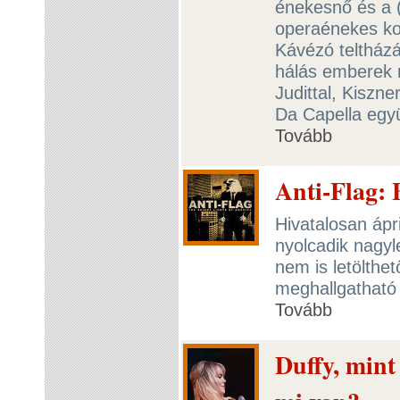
énekesnő és a 
operaénekes ko
Kávézó teltház
hálás emberek n
Judittal, Kiszne
Da Capella egy
Tovább
Anti-Flag: 
Hivatalosan ápri
nyolcadik nagyl
nem is letölthe
meghallgatható 
Tovább
Duffy, min