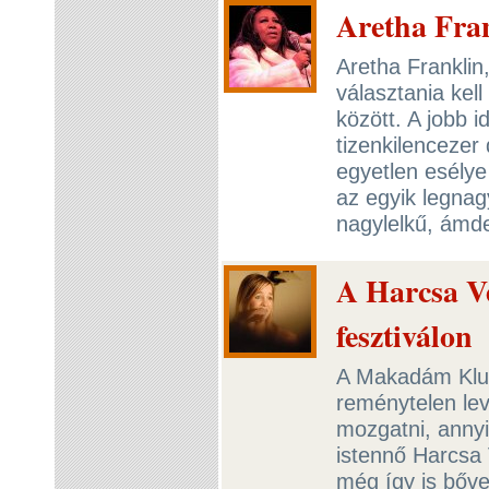
Aretha Fra
Aretha Franklin,
választania kell
között. A jobb 
tizenkilencezer 
egyetlen esélye
az egyik legnag
nagylelkű, ámde
A Harcsa Ve
fesztiválon
A Makadám Klub
reménytelen lev
mozgatni, annyi
istennő Harcsa 
még így is bőve