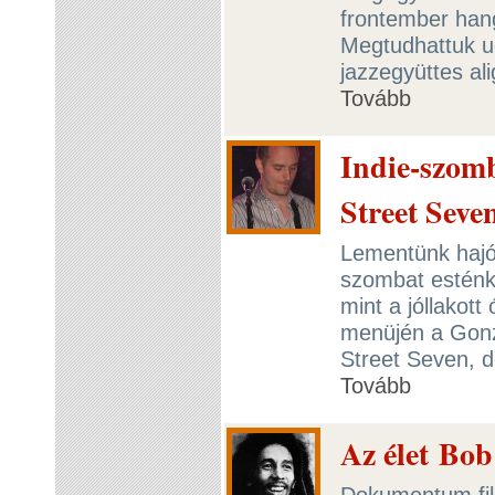
frontember hang
Megtudhattuk ug
jazzegyüttes ali
Tovább
Indie-szomb
Street Seve
Lementünk hajó
szombat esténke
mint a jóllakot
menüjén a Gonzo
Street Seven, 
Tovább
Az élet Bob
Dokumentum film