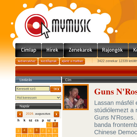
3422 zenekar 12339 letölt
Listázás
Cím
Guns N'Ros
Lassan másfél é
Naptár
stúdiólemezt a
2026.
augusztus
Guns N'Roses. A
h
k
sz
cs
p
sz
v
banda frontemb
29
31
2
27
28
30
1
4
6
Chinese Democr
3
5
7
8
9
10
11
12
13
14
15
16