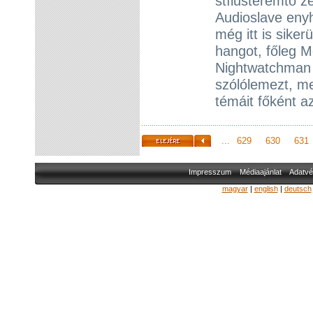
stílusteremtő z
Audioslave eny
még itt is siker
hangot, főleg M
Nightwatchman (
szólólemezt, me
témáit főként az
...
629
630
631
Impresszum
Médiaajánlat
Adatvé
magyar
|
english
|
deutsch