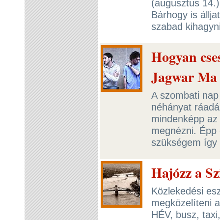
(augusztus 14.)
Bárhogy is állj
szabad kihagyni
Hogyan cses
Jagwar Ma 
A szombati nap t
néhányat ráadá
mindenképp az 
megnézni. Épp e
szükségem így 
Hajózz a Sz
Közlekedési esz
megközelíteni a
HÉV, busz, taxi