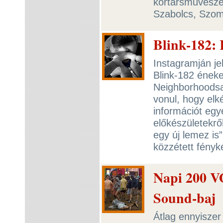
kortársművészeti
Szabolcs, Szom
Blink-182: I
Instagramján je
Blink-182 éneke
Neighborhoodsa
vonul, hogy elk
információt egy
előkészületekrő
egy új lemez is
közzétett fényk
Napi 200 VO
Sound-baj
Átlag ennyiszer