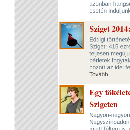
azonban hangsú
esetén induljun
Sziget 2014
Eddigi történet
Sziget: 415 ezr
teljesen megúju
bérletek fogytak
hozott az idei f
Tovább
Egy tökélet
Szigeten
Nagyon-nagyon 
Nagyszínpadon,
miatt féltem is