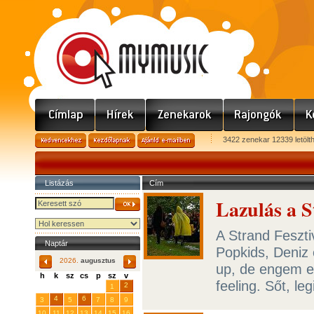
3422 zenekar 12339 letölt
Listázás
Cím
Lazulás a S
A Strand Feszti
Naptár
Popkids, Deniz 
2026.
augusztus
up, de engem e
h
k
sz
cs
p
sz
v
feeling. Sőt, l
29
31
2
27
28
30
1
4
6
3
5
7
8
9
10
11
12
13
14
15
16