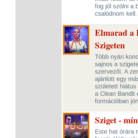
fog jól szólni a
csalódnom kell.
Elmarad a 
Szigeten
Több nyári kon
sajnos a szigete
szervezői. A z
ajánlott egy má
született hiátus
a Clean Bandit e
formációban jön
Sziget - mí
Este hat órára 