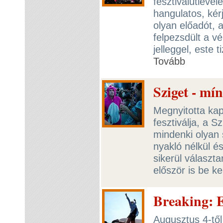
fesztiválútlev
hangulatos, kér
olyan előadót, 
felpezsdült a v
jelleggel, este 
Tovább
Sziget - mín
Megnyitotta kap
fesztiválja, a 
mindenki olyan 
nyakló nélkül é
sikerül választ
először is be ke
Breaking: E
Augusztus 4-től