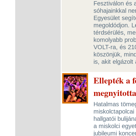
Fesztiválon és 
sóhajainkkal n
Egyesület segí
megoldódjon. L
térdsérülés, m
komolyabb probl
VOLT-ra, és 21
köszönjük, mind
is, akit elgázo
Ellepték a 
megnyitott
Hatalmas tömeg
miskolctapolca
hallgatói bulijá
a miskolci egy
jubileumi konc