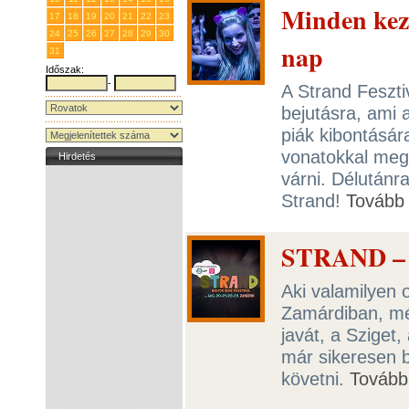
Minden kezd
17
18
19
20
21
22
23
24
25
26
27
28
29
30
nap
31
1
2
3
4
5
6
Időszak:
-
A Strand Feszti
bejutásra, ami 
piák kibontásár
vonatokkal megé
Hirdetés
várni. Délutánr
Strand!
Tovább
STRAND – 
Aki valamilyen 
Zamárdiban, mé
javát, a Sziget
már sikeresen be
követni.
Tovább