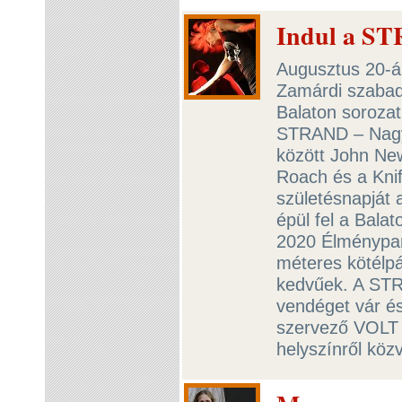
Indul a ST
Augusztus 20-án
Zamárdi szabads
Balaton sorozat
STRAND – Nagyo
között John Ne
Roach és a Knife
születésnapját
épül fel a Bala
2020 Élménypar
méteres kötélpá
kedvűek. A STR
vendéget vár és
szervező VOLT P
helyszínről közv