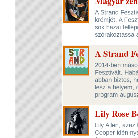
Magyar zen
A Strand Feszti
krémjét. A Fesz
sok hazai fellé
szórakoztassa 
A Strand Fe
2014-ben másod
Fesztivált. Hab
abban biztos, 
lesz a helyem, 
program augus
Lily Rose B
Lily Allen, aza
Cooper idén nyá