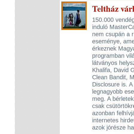
Teltház vá
150.000 vendég
induló MasterCa
nem csupán a r
eseménye, amely
érkeznek Magya
programban vilá
látványos helys
Khalifa, David 
Clean Bandit, M
Disclosure is. 
legnagyobb ese
meg. A bérletek
csak csütörtökr
azonban felhívj
internetes hird
azok jórésze h