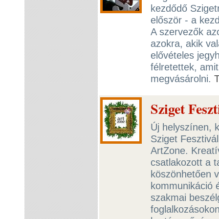
kezdődő Szigetr
először - a kezd
A szervezők az
azokra, akik va
elővételes jegy
félretettek, am
megvásárolni.
Sziget Fesz
Új helyszínen, 
Sziget Fesztivá
ArtZone. Kreatí
csatlakozott a 
köszönhetően vá
kommunikáció é
szakmai beszélg
foglalkozásokon