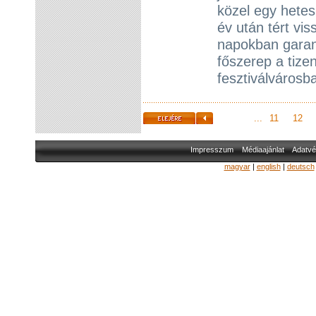
közel egy hetes
év után tért vi
napokban garant
főszerep a tizen
fesztiválvárosb
...
11
12
Impresszum
Médiaajánlat
Adatvé
magyar
|
english
|
deutsch