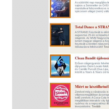
A csütörtöki nap margójára le
sajnos a Sommelier on Orfű ki
mandulával felszerelkezve ra
spiccesen világot (nem) vál
Total Dance a STR
A STRAND Fesztivált is elérte
augusztus 25-én színpadra lé
slágerek. Az MVM Nagyszínpa
ismert magyar slágerei a Ko
fesztivált a töretlen népsze
Időutazásra felkészülni!
Tov
Clean Bandit újdons
Erősen slágergyanús felvétell
díjnyertes Demi Lovato felel
és Camille Purcell (Dua Lipa,
között a Years & Years-zel i
Miért ne készülhetné
Zenével még a várakozás is 
villamosmegállóban ácsorogsz
kellő zenével. A Coca-Cola ny
megállóiban interaktív city l
nyárhoz és a napszakhoz ill
levezetésére.
Tovább