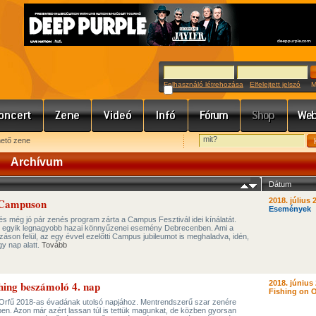
Felhasználó létrehozása
Elfelejtett jelszó
Meg
hető zene
Archívum
Dátum
a Campuson
2018. július 
Események
és még jó pár zenés program zárta a Campus Fesztivál idei kínálatát.
az egyik legnagyobb hazai könnyűzenei esemény Debrecenben. Ami a
kozáson felül, az egy évvel ezelőtti Campus jubileumot is meghaladva, idén,
y nap alatt.
Tovább
shing beszámoló 4. nap
2018. június 
Fishing on O
 Orfű 2018-as évadának utolsó napjához. Mentrendszerű szar zenére
rben. Azon már azért lassan túl is tettük magunkat, de közben gyorsan