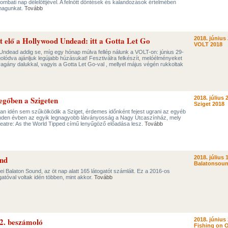
mbati nap délelőttjével. A felnőtt döntések és kalandozások értelmében
 magunkat.
Tovább
lt elő a Hollywood Undead: itt a Gotta Let Go
2018. június 
VOLT 2018
ndead addig se, míg egy hónap múlva fellép nálunk a VOLT-on: június 29-
golódva ajánljuk legújabb húzásukat! Fesztiválra felkészít, melóélményeket
 vagány dalukkal, vagyis a Gotta Let Go-val , mellyel május végén rukkoltak
vegőben a Szigeten
2018. július 
Sziget 2018
ban idén sem szűkölködik a Sziget, érdemes időnként fejest ugrani az egyéb
nden évben az egyik legnagyobb látványosság a Nagy Utcaszínház, mely
heatre: As the World Tipped című lenyűgöző előadása lesz.
Tovább
und
2018. július 
Balatonsoun
ei Balaton Sound, az öt nap alatt 165 látogatót számlált. Ez a 2016-os
ogatóval voltak idén többen, mint akkor.
Tovább
 2. beszámoló
2018. június 
Fishing on O