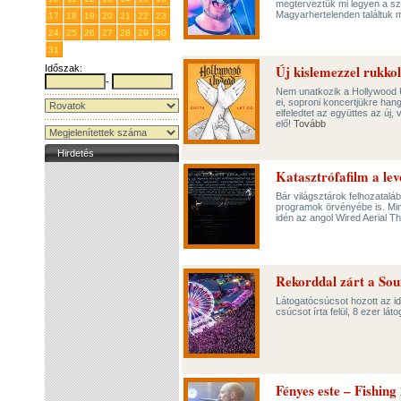
megterveztük mi legyen a szo
Magyarhertelenden találtuk
17
18
19
20
21
22
23
24
25
26
27
28
29
30
31
1
2
3
4
5
6
Új kislemezzel rukko
Időszak:
-
Nem unatkozik a Hollywood U
ei, soproni koncertjükre han
elfeledtet az együttes az új,
elő!
Tovább
Hirdetés
Katasztrófafilm a le
Bár világsztárok felhozatalá
programok örvényébe is. Mi
idén az angol Wired Aerial T
Rekorddal zárt a So
Látogatócsúcsot hozott az id
csúcsot írta felül, 8 ezer lát
Fényes este – Fishing