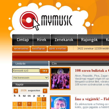
3422 zenekar 12339 letölt
Listázás
Cím
108 ezren buliztak 
Akon, Republic, Pixa, Zagar 
Vasárnap reggel véget ért 
látogatói számot illeti, vára
Naptár
108 ezren szórakoztak a nég
2026.
augusztus
h
k
sz
cs
p
sz
v
Íme a végjáték! – Fi
29
31
2
27
28
30
1
4
6
3
5
7
8
9
És elérkeztünk a Fishing on
kelés, gypo jajgatás a hátté
10
11
12
13
14
15
16