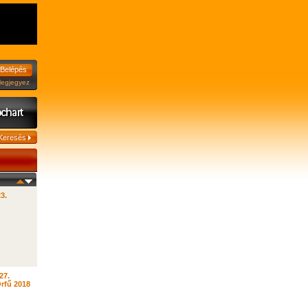
jegyez
23.
27.
rfű 2018