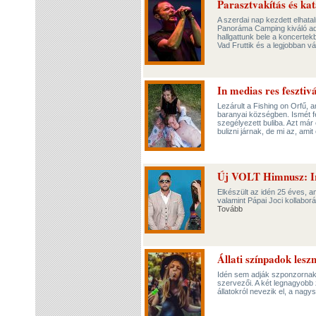
Parasztvakítás és kat
A szerdai nap kezdett elhata
Panoráma Camping kiváló adot
hallgattunk bele a koncertekb
Vad Fruttik és a legjobban 
In medias res fesztiv
Lezárult a Fishing on Orfű, a
baranyai községben. Ismét f
szegélyezett buliba. Azt már
bulizni járnak, de mi az, am
Új VOLT Himnusz: I
Elkészült az idén 25 éves, 
valamint Pápai Joci kollaborác
Tovább
Állati színpadok lesz
Idén sem adják szponzornak
szervezői. A két legnagyobb 
állatokról nevezik el, a nagy