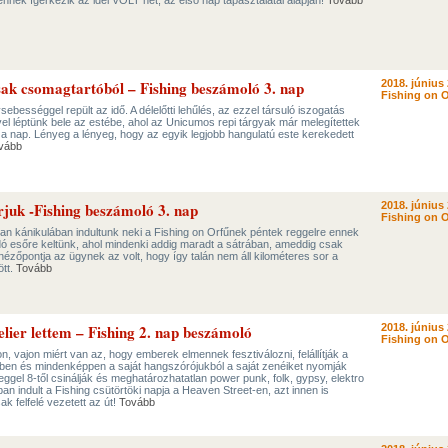
ennek ígérkezik az idei VOLT hét, az első nap tapasztalatai alapján!
Tovább
sak csomagtartóból – Fishing beszámoló 3. nap
2018. június 
Fishing on O
sebességgel repült az idő. A délelőtti lehűlés, az ezzel társuló iszogatás
el léptünk bele az estébe, ahol az Unicumos repi tárgyak már melegítettek
tt a nap. Lényeg a lényeg, hogy az egyik legjobb hangulatú este kerekedett
vább
juk -Fishing beszámoló 3. nap
2018. június 
Fishing on O
an kánikulában indultunk neki a Fishing on Orfűnek péntek reggelre ennek
 esőre keltünk, ahol mindenki addig maradt a sátrában, ameddig csak
 nézőpontja az ügynek az volt, hogy így talán nem áll kilométeres sor a
ött.
Tovább
ier lettem – Fishing 2. nap beszámoló
2018. június 
Fishing on O
 vajon miért van az, hogy emberek elmennek fesztiválozni, felállítják a
kben és mindenképpen a saját hangszórójukból a saját zenéiket nyomják
eggel 8-től csinálják és meghatározhatatlan power punk, folk, gypsy, elektro
an indult a Fishing csütörtöki napja a Heaven Street-en, azt innen is
k felfelé vezetett az út!
Tovább