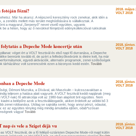
s fotóján főzni?
2018. május 
VOLT 2018
tehetsz. Már ha akarsz. A népszerű keresztény rock zenekar, akik idén a
, a zenélés mellett más terület meghódítására is vállalkoztak. A
törni a magyarul „Serpenyő” nevet viselő együttes, ugyanis
k be a héten, hogy az ő nevükkel fémjelzett edénykollekcióval rukkolnak
– folytatás a Depeche Mode koncertje után
2018. június 
VOLT 2018
 a pillanat: véget ért a VOLT fesztivál és első napi fő durranása, a Depeche
léke bennünk tovább él, de azért a felfedezőkedvünk is életre kelt, ha már
erformátumok, egyedi aktivációk, alternatív programok, zenei szélsőségek
ok tárházához volt szerencsénk ezen a bizonyos kedd estén.
Tovább
pronban a Depeche Mode
2018. június 
VOLT 2018
ségi, Démoni Muzsika, a Dívával, aki Maszkulin – kulcsszavakban a
dig teljesen a hatása alatt vagyunk. A VOLT fesztivál keddi napjának (meg
 VOLT-nak) fő attrakciója volt az 1980-ban alapított brit együttes. Nem
t kiadni a belépőre azok a fesztivállátogatók, akiket érdekelt az utóbbi bő 3
obb zenei robbanása. Utólag se sajnálta senki, hogy annyi pénzt, odautat,
ra: ez az együttes tényleg még mindig ámulatba ejtően, odab*szósan
zönségnek vágya!
Tovább
 nap és vele a Sziget déjà vu
2018. június 
VOLT 2018
18-as VOLT fesztivál, de a fő fellépő-sztáristen Depeche Mode-ról majd külön