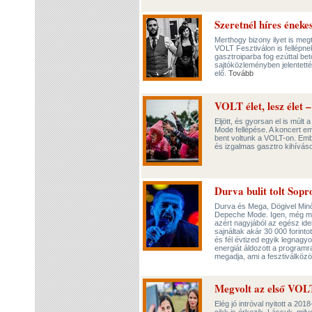
Szeretnél híres éneke
Merthogy bizony ilyet is meg
VOLT Fesztiválon is fellépnek
gasztroiparba fog ezúttal be
sajtóközleményben jelentetté
elő.
Tovább
VOLT élet, lesz élet 
Eljött, és gyorsan el is múlt
Mode fellépése. A koncert em
bent voltunk a VOLT-on. Emb
és izgalmas gasztro kihívás
Durva bulit tolt So
Durva és Mega, Dögivel Minő
Depeche Mode. Igen, még min
azért nagyjából az egész idei
sajnáltak akár 30 000 forinto
és fél évtized egyik legnagy
energiát áldozott a program
megadja, ami a fesztiválkö
Megvolt az első VOLT
Elég jó intróval nyitott a 20