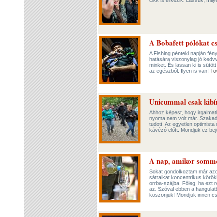
cikk is érkezik. Lássuk, mily
A Bobafett pólókat c
A Fishing pénteki napján fény
hatására viszonylag jó kedvv
minket. És lassan ki is sütö
az egészből. Ilyen is van!
To
Unicummal csak kibír
Ahhoz képest, hogy irgalmatl
nyoma nem volt már. Szakadó
tudott. Az egyetlen optimista
kávézó előtt. Mondjuk ez bej
A nap, amikor sommel
Sokat gondolkoztam már azon,
sátraikat koncentrikus körö
orrba-szájba. Főleg, ha ezt r
az. Szóval ebben a hangulatb
köszönjük! Mondjuk innen csa