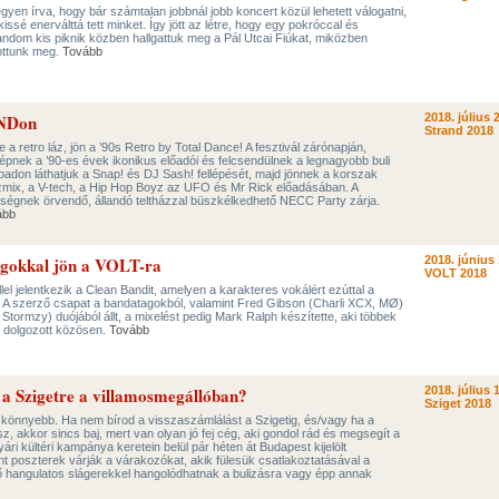
gyen írva, hogy bár számtalan jobbnál jobb koncert közül lehetett válogatni,
ssé enerválttá tett minket. Így jött az létre, hogy egy pokróccal és
ndom kis piknik közben hallgattuk meg a Pál Utcai Fiúkat, miközben
tottunk meg.
Tovább
ANDon
2018. július 
Strand 2018
 a retro láz, jön a ’90s Retro by Total Dance! A fesztivál zárónapján,
pnek a ’90-es évek ikonikus előadói és felcsendülnek a legnagyobb buli
don láthatjuk a Snap! és DJ Sash! fellépését, majd jönnek a korszak
zmix, a V-tech, a Hip Hop Boyz az UFO és Mr Rick előadásában. A
rűségnek örvendő, állandó teltházzal büszkélkedhető NECC Party zárja.
ább
ágokkal jön a VOLT-ra
2018. június 
VOLT 2018
el jelentkezik a Clean Bandit, amelyen a karakteres vokálért ezúttal a
t. A szerző csapat a bandatagokból, valamint Fred Gibson (Charli XCX, MØ)
 Stormzy) duójából állt, a mixelést pedig Mark Ralph készítette, aki többek
s dolgozott közösen.
Tovább
l a Szigetre a villamosmegállóban?
2018. július 
Sziget 2018
könnyebb. Ha nem bírod a visszaszámlálást a Szigetig, és/vagy ha a
, akkor sincs baj, mert van olyan jó fej cég, aki gondol rád és megsegít a
ári kültéri kampánya keretein belül pár héten át Budapest kijelölt
ight poszterek várják a várakozókat, akik fülesük csatlakoztatásával a
ő hangulatos slágerekkel hangolódhatnak a bulizásra vagy épp annak