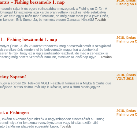
arzis – Fishing beszámoló 1. nap
2018. június 
Fishing on O
lmasodni rajtunk és egyre rutinosabban mozogtunk a Fishing on Orfűn. A
tságait kihasználva laza kardió órán vettünk részt és fel-le sétálgatva
e. Az este egyik felén már túlvoltunk, de még csak most jött a java: Óriás,
várt koncert: Erik Sumo. Ja, és természetesen Ganxsta. Nézzük!
Tovább
ál – Fishing beszámoló 1. nap
2018. június 
Fishing on O
melyet június 20 és 23 között rendeztek meg a fesztivál nevét is szolgáltató
elszerelkeztünk mindennel és belevetettük magunkat a dombokkal
 ezren leírták, hogy ez a legcsaládiasabb fesztivál, ide még a zenészek is
it esetleg még nem?! Szerdától indulunk, mivel az az első nap ugye…
Tovább
rány Sopron!
2018. június 
VOLT 2018
amúgy a sorban 26. Telekom VOLT Fesztivál himnusza a Majka & Curtis duó
iójában. A friss dalhoz már klip is készült, amit a Blind Media jegyez.
nek a Fishingen
2018. június 
Fishing on O
, inkább a közönségre bízzák a nagyszínpadok elnevezését a Fishing
zenei helyszínt fokozottan veszélyeztetett vagy kihalás szélén álló
sátort a Misina állatvédő egyesület kapja.
Tovább