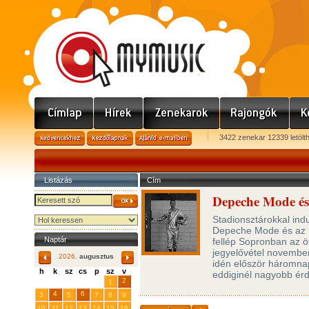
3422 zenekar 12339 letölt
Listázás
Cím
Depeche Mode és
Stadionsztárokkal ind
Depeche Mode és az I
Naptár
fellép Sopronban az ö
jegyelővétel november
2026.
augusztus
idén először háromnap
h
k
sz
cs
p
sz
v
eddiginél nagyobb ér
29
31
2
27
28
30
1
4
6
3
5
7
8
9
10
11
12
13
14
15
16