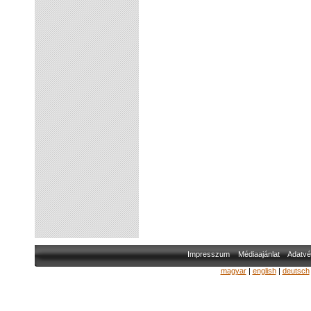
Impresszum
Médiaajánlat
Adatvé
magyar
|
english
|
deutsch