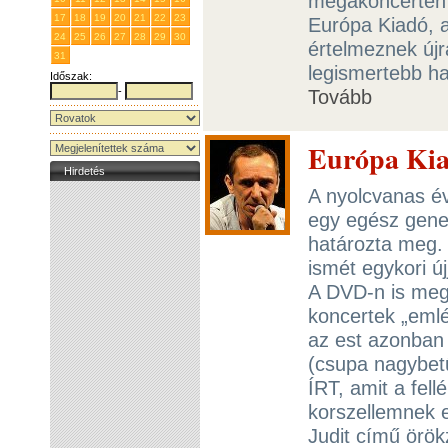
megakoncerten –
17
18
19
20
21
22
23
Európa Kiadó, 
24
25
26
27
28
29
30
értelmeznek újr
31
1
2
3
4
5
6
legismertebb ha
Időszak:
-
Tovább
Európa Kia
Hirdetés
A nyolcvanas év
egy egész gene
határozta meg. 
ismét egykori ú
A DVD-n is meg
koncertek „emlé
az est azonban
(csupa nagybe
ÍRT, amit a fell
korszellemnek 
Judit című örö