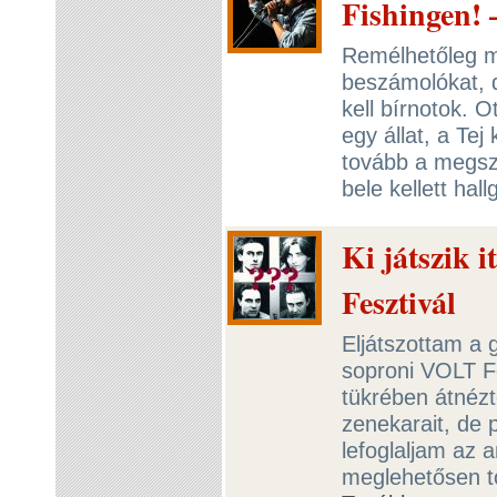
Fishingen! 
Remélhetőleg m
beszámolókat, d
kell bírnotok. O
egy állat, a Tej
tovább a megszo
bele kellett ha
Ki játszik 
Fesztivál
Eljátszottam a 
soproni VOLT Fe
tükrében átnéz
zenekarait, de p
lefoglaljam az 
meglehetősen t