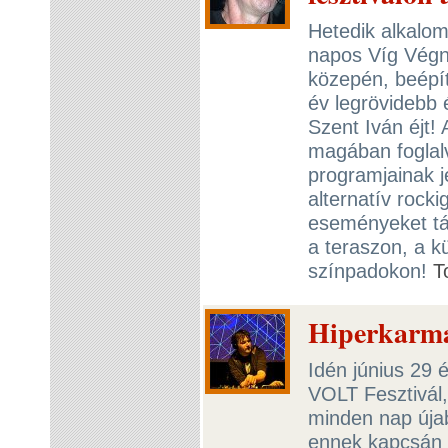
Hetedik alkalo
napos Víg Végn
közepén, beépít
év legrövidebb 
Szent Iván éjt!
magában foglal
programjainak je
alternatív rock
eseményeket tá
a teraszon, a k
színpadokon!
T
Hiperkarma
Idén június 29 
VOLT Fesztivál,
minden nap újab
ennek kapcsán m