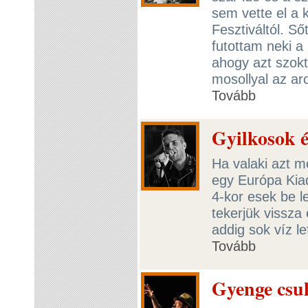
sem vette el a
Fesztiváltól. S
futottam neki a
ahogy azt szokt
mosollyal az ar
Tovább
Gyilkosok é
Ha valaki azt m
egy Európa Kiad
4-kor esek be l
tekerjük vissza
addig sok víz 
Tovább
Gyenge csu