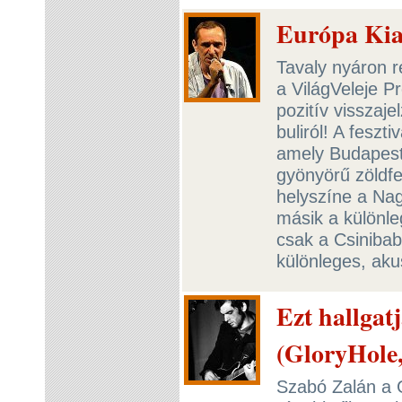
Európa Kia
Tavaly nyáron r
a VilágVeleje P
pozitív visszaj
buliról! A feszt
amely Budapest 
gyönyörű zöldfel
helyszíne a Nag
másik a különl
csak a Csinibaba 
különleges, ak
Ezt hallgat
(GloryHole,
Szabó Zalán a G