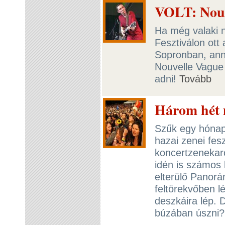
VOLT: Nouv
Ha még valaki 
Fesztiválon ott 
Sopronban, anna
Nouvelle Vague 
adni!
Tovább
Három hét 
Szűk egy hónap 
hazai zenei fesz
koncertzenekar
idén is számos 
elterülő Panor
feltörekvőben lé
deszkáira lép. 
búzában úszn