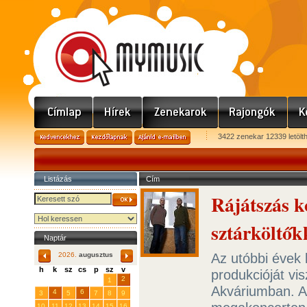
3422 zenekar 12339 letölt
Listázás
Cím
Rájátszás k
sztárköltők
Naptár
Az utóbbi évek
2026.
augusztus
h
k
sz
cs
p
sz
v
produkcióját vi
29
31
2
27
28
30
1
Akváriumban. A
4
6
3
5
7
8
9
10
11
12
13
14
15
16