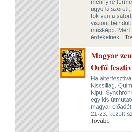
mennyire termés
ugye ki szereti
fok van a sátor
viszont beindult
másképp. Mert
érdekelnek.
To
Magyar zene
Orfű feszti
Ha alterfesztiv
Kiscsillag, Qui
Kipu, Synchronri
egy kis útmutat
magyar előadót 
21-23. között s
Tovább