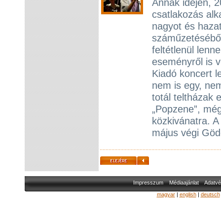
Annak idején, 2
csatlakozás al
nagyot és haza
száműzetéséből
feltétlenül len
eseményről is 
Kiadó koncert l
nem is egy, nem
totál teltházak 
„Popzene”, még
közkivánatra. 
május végi Gödö
Impresszum
Médiaajánlat
Adatvé
magyar
|
english
|
deutsch