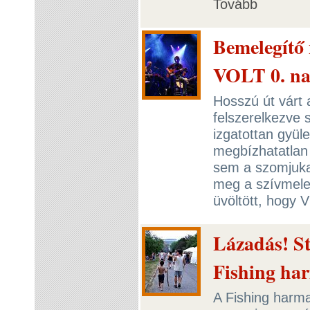
Tovább
Bemelegítő 
VOLT 0. n
Hosszú út várt 
felszerelkezve s
izgatottan gyül
megbízhatatlan 
sem a szomjuka
meg a szívmele
üvöltött, hogy
Lázadás! St
Fishing ha
A Fishing harma