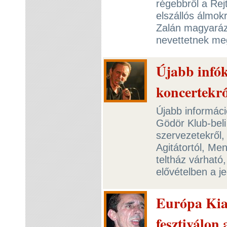
régebbről a Rej
elszállós álmok
Zalán magyaráz
nevettetnek m
Újabb infó
koncertekrő
Újabb informáci
Gödör Klub-beli
szervezetekről,
Agitátortól, Me
teltház várható
elővételben a j
Európa Kia
fesztiválon