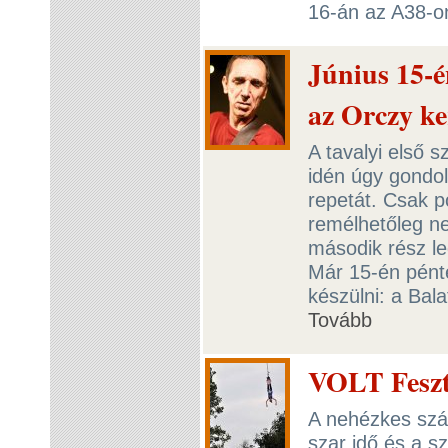
16-án az A38-
Június 15-é
az Orczy k
A tavalyi első 
idén úgy gondo
repetát. Csak p
remélhetőleg ne
második rész leg
Már 15-én pént
készülni: a Bal
Tovább
VOLT Feszti
A nehézkes szál
szar idő és a s