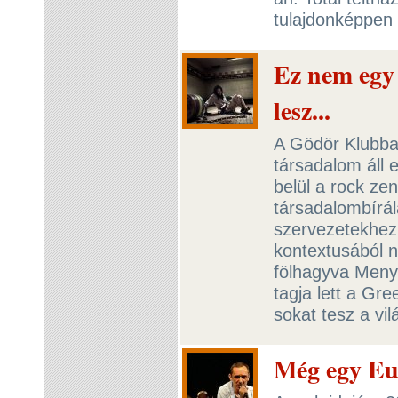
tulajdonképpen
Ez nem egy
lesz...
A Gödör Klubba
társadalom áll
belül a rock ze
társadalombírál
szervezetekhez.
kontextusából nő
fölhagyva Menyh
tagja lett a G
sokat tesz a vil
Még egy Eu