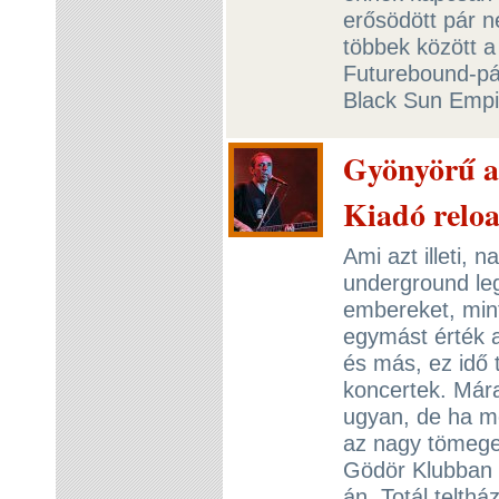
erősödött pár n
többek között a
Futurebound-pá
Black Sun Empir
Gyönyörű a
Kiadó relo
Ami azt illeti,
underground le
embereket, mint
egymást érték a
és más, ez idő 
koncertek. Mára
ugyan, de ha mo
az nagy tömegek
Gödör Klubban 
án. Totál telth