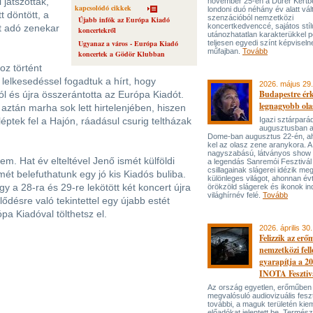
 játszottak,
november 25-én a Dürer Kertben
kapcsolódó cikkek
londoni duó néhány év alatt vál
 döntött, a
szenzációból nemzetközi
Újabb infók az Európa Kiadó
koncertkedvenccé, sajátos stí
t adó zenekar
koncertekről
utánozhatatlan karakterükkel p
Ugyanaz a város - Európa Kiadó
teljesen egyedi színt képviseln
műfajban.
Tovább
koncertek a Gödör Klubban
z történt
lelkesedéssel fogadtuk a hírt, hogy
2026. május 29.
Budapestre ér
l és újra összerántotta az Európa Kiadót.
legnagyobb ola
 aztán marha sok lett hirtelenjében, hiszen
léptek fel a Hajón, ráadásul csurig teltházak
Igazi sztárpará
augusztusban 
Dome-ban augusztus 22-én, aho
kel az olasz zene aranykora. A
nagyszabású, látványos show
em. Hat év elteltével Jenő ismét külföldi
a legendás Sanremói Fesztivál
csillagainak slágerei idézik meg
mét belefuthatunk egy jó kis Kiadós buliba.
különleges világot, ahonnan év
a 28-ra és 29-re lekötött két koncert újra
örökzöld slágerek és ikonok ind
világhírnév felé.
Tovább
ődésre való tekintettel egy újabb estét
pa Kiadóval tölthetsz el.
2026. április 30.
Felizzik az erő
nemzetközi fel
gyarapítja a 2
INOTA Fesztiv
Az ország egyetlen, erőműben
megvalósuló audiovizuális feszt
további, a maguk területén kie
előadókat jelentett be. Termés