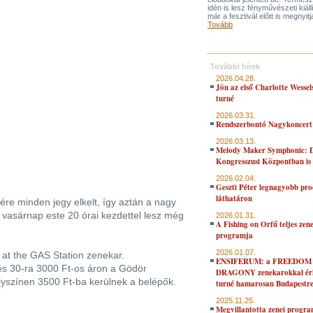
idén is lesz fényművészeti kiáll
már a fesztivál előtt is megnyitj
Tovább
További hírek
2026.04.28.
Jön az első Charlotte Wessel
turné
2026.03.31.
Rendszerbontó Nagykoncert
2026.03.13.
Melody Maker Symphonic: D
Kongresszusi Központban is
2026.02.04.
Geszti Péter legnagyobb pro
láthatáron
ére minden jegy elkelt, így aztán a nagy
, vasárnap este 20 órai kezdettel lesz még
2026.01.31.
A Fishing on Orfű teljes zene
programja
2026.01.07.
at the GAS Station zenekar.
ENSIFERUM: a FREEDOM
és 30-ra 3000 Ft-os áron a Gödör
DRAGONY zenekarokkal érk
lyszínen 3500 Ft-ba kerülnek a belépők.
turné hamarosan Budapestr
2025.11.25.
Megvillantotta zenei progra