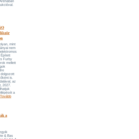
 Arénában
ukcióval.
NO
őször
on
an, mint
lmányai nem
 elektromos
Épített
és Furby
rok mellett
ngok
dre
 dolgozott
őként is.
dalával, az
t, 2027.
lhatjuk
llépését a
Tovább
pák a
 egyik
ete & Bas