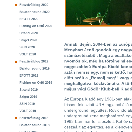
Fesztiválblog 2020
Balatonsound 2020
EFOTT 2020
Fishing on Orfű 2020
Strand 2020
Sziget 2020
Annak idején, 2004-ben az Európa
SZIN 2020
Menyhárt Jenő gondolt egy nagyo
VOLT 2020
száműzetéséből. Maga a csatlakoz
nyomós ok, még ha történelmi ese
Fesztiválblog 2019
nagyszabású Európa Kiadó koncer
Balatonsound 2019
aztán nem is egy, nem is kettő, h
EFOTT 2019
előtt szólt a „Romolj meg!” vagy
Fishing on Orfű 2019
meghallgatva, közkivánatra. A tö
május végi Gödör Klub-beli Kiadó
Strand 2019
Sziget 2019
Az Európa Kiadó egy 1981-ben alakul
SZIN 2019
frissen feloszlott URH tagjaiból álló 
underground együttes. Rövid idő ala
VOLT 2019
underground zene meghatározó együ
Fesztiválblog 2018
1983-ban már fel is oszlott. Két év s
Balatonsound 2018
összeállt az együttes, és a kilencve