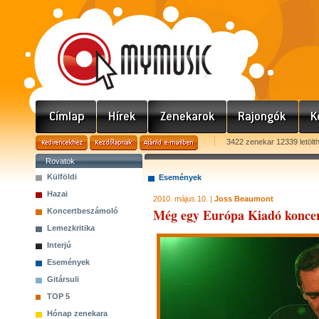
3422 zenekar 12339 letölt
Rovatok
Külföldi
Események
Hazai
2010. május 10. |
Joss Beaumont
Még egy Európa Kiadó koncert
Koncertbeszámoló
Lemezkritika
Interjú
Események
Gitársuli
TOP 5
Hónap zenekara