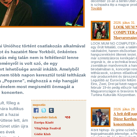
december 16-án a berlini Uber
is színpadra lép a magyar prod
Tovább
2026. július 31.
LOOK MUM 
COMPUTER el
Magyarország
LOOK MUM NO COMPUTER oly
i Unióhoz történt csatlakozás alkalmával
egy őrült feltaláló, csak a talá
rakétaként, hanem elsősorban
t és hazatért New Yorkból, önkéntes
hangszerekként öltenek testet. 
ás még talán nem is feltétlenül lenne
már szintetizátoros kerékpárt 
orgonát is, de a technikai bravú
ményről is volt szó, de egy
zseniálisan manőverezik a ha
t lehetősége annál inkább. Amelyből
birodalmában is, koncertjei ren
teltházasok, számos előadóval
anem több napon keresztül totál teltházak
már producerként és társszerz
 a „Popzene”, méghozzá a nép hangját
Legutóbb az Eurovízión feltűnt 
Eins, Zwei, Drei-jal futott nagyo
rténelem most megismétli önmagát a
február 19-én pedig először hal
Magyarországon is bravúros fe
 koncerten.
Turbina Kulturális Központban.
t, főleg a
megosztás
mára kultikus
2026. július 29.
A brit drill pa
tt a hazai
kapcsolódó linkek
Dürer Kertben
ttese lett, ám
Európa Kiadó
koncerteznek
zünet után újra
VilágVeleje Fesztivál
A brit hiphop- és grime-színtér
nes évek
Gödör Klub
legizgalmasabb jelensége, a P