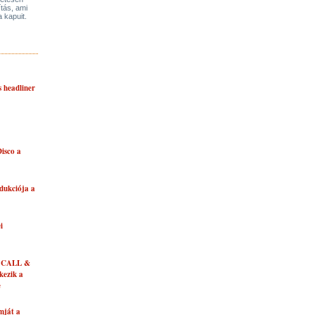
ítás, ami
a kapuit.
s headliner
isco a
dukciója a
i
 CALL &
ezik a
e
mját a