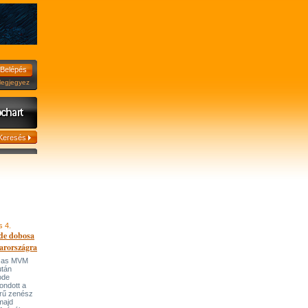
jegyez
s 4.
de dobosa
arországra
házas MVM
után
ode
ondott a
írű zenész
majd