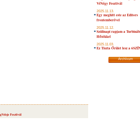
VéNégy Fesztivál
2025.11.13.
Egy meghitt este az Editors
frontemberével
2025.11.12.
Szülinapi rapjam a Turbiná
Hősökkel
2025.11.03.
Ez Tiszta Őrület lesz a 6SZ
Archívum
gVeleje Fesztivál