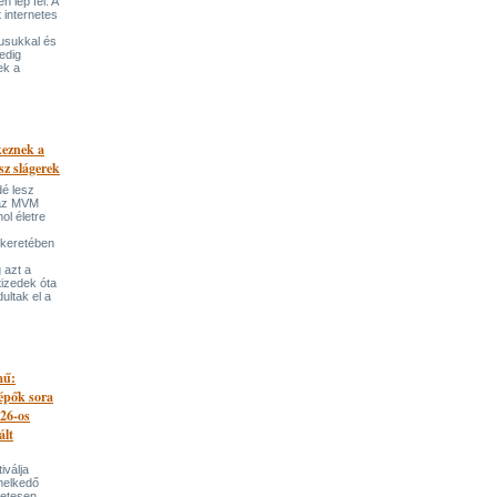
 lép fel. A
t internetes
lusukkal és
edig
ek a
keznek a
sz slágerek
dé lesz
az MVM
l életre
 keretében
 azt a
tizedek óta
ultak el a
mű:
lépők sora
026-os
ált
iválja
melkedő
zetesen