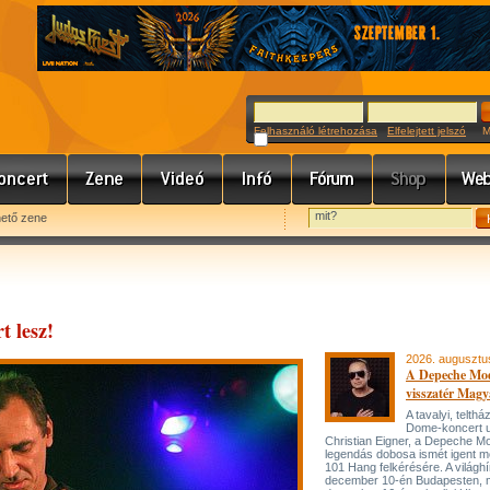
Felhasználó létrehozása
Elfelejtett jelszó
Meg
hető zene
 lesz!
2026. augusztu
A Depeche Mo
visszatér Magy
A tavalyi, telt
Dome-koncert 
Christian Eigner, a Depeche M
legendás dobosa ismét igent m
101 Hang felkérésére. A világh
december 10-én Budapesten, 