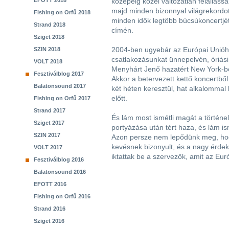
EFOTT 2018
közepéig közel változatlan felállással
majd minden bizonnyal világrekordott
Fishing on Orfű 2018
minden idők legtöbb búcsúkoncertjé
Strand 2018
címén.
Sziget 2018
2004-ben ugyebár az Európai Unióho
SZIN 2018
csatlakozásunkat ünnepelvén, óriási 
VOLT 2018
Menyhárt Jenő hazatért New York-bó
Fesztiválblog 2017
Akkor a betervezett kettő koncertből
Balatonsound 2017
két héten keresztül, hat alkalommal 
előtt.
Fishing on Orfű 2017
Strand 2017
És lám most ismétli magát a történel
Sziget 2017
portyázása után tért haza, és lám is
SZIN 2017
Azon persze nem lepődünk meg, hogy 
kevésnek bizonyult, és a nagy érdekl
VOLT 2017
iktattak be a szervezők, amit az Euró
Fesztiválblog 2016
Balatonsound 2016
EFOTT 2016
Fishing on Orfű 2016
Strand 2016
Sziget 2016