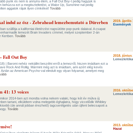
bb punk és nem is annyira élem, a Fall Out Boy-t pedig hagyjuk is
n behúzza ezt a megtiszteltetést, a Wake Up, Sunshine-nal pedig
lten aggatok rájuk ilyen címkéket!
Tovább
al indul az ősz - Zebrahead lemezbemutató a Dürerben
2019. április 
Események
ban szállítja a kaliforniai életérzést napsütötte pop-punk dalaival. A csapat
izenharmadik lemezét Brain Invaders címmel, melyet szeptember 2-án
r Kertben.
Tovább
– Fall Out Boy
2018. június 
Lemezkritika
18) | Baromi nehéz nekiállni beszélni erről a lemezről, hiszen imádtam ezt a
ve Rock And Rollig. Mármint még azt is imádtam, ami azért elég kevés
. Aztán az American Psycho-val elindult egy olyan folyamat, amelyet meg
vább
m 41: 13 voices
2016. októbe
Lemezkritika
Amikor 2014-ben azt mondta volna nekem valaki, hogy két év múlva új
en tartani, elküldtem volna melegebb éghajlatra, hogy viccelődik Whibley
gy kisebb (de annál jobban érezhető) tagcserélgetés után újfent belecsapott a
hogy.
Tovább
nsive!
2013. októbe
Hazai