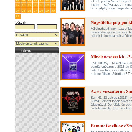
inkább pop, a Neck Deep inká
inkább... Szóval az ATL simá
17
18
19
20
21
22
23
bizonyítják, hogy megérdeme
24
25
26
27
28
29
30
31
1
2
3
4
5
6
Napsütötte pop-punkk
Időszak:
-
A Zebrahead hiper laza stílus
márciusban jelentette meg t
nálunk is bemutatnak a Düre
Hirdetés
Minek nevezzelek...? 
Fall Out Boy – M.A.N.I.A. (20
bandát egészen a 2013-as Sa
oldschool fanról mondható el
kellene állítani. Sürgősen!
To
Az év visszatérői: Su
Sum 41: 13 voices (2016) | 
Sum41 lemezt fogok a kezemb
állapotával. De felállt, és e
rock bizniszbe. Nem is akár
Bemutatkozik az eXte