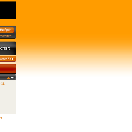
jegyez
 11.
23.