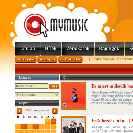
3422 zenekar 12339 letölt
Listázás
Cím
Ez miért működik bár
Neck Deep – All Distortions 
brigád, én pedig hiába csin
Közel 40 perc alatt összese
Naptár
az is csak maximum középs
2026.
augusztus
h
k
sz
cs
p
sz
v
Erős kezdés után... |
29
31
2
27
28
30
1
4
6
3
5
7
8
9
All Time Low - Wake Up, Sun
az All Time Low simán pályáz
10
11
12
13
14
15
16