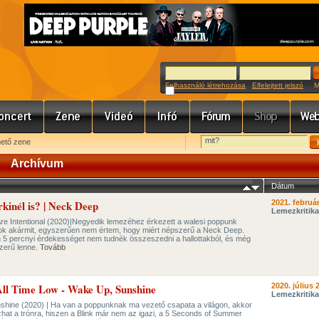
Felhasználó létrehozása
Elfelejtett jelszó
Meg
hető zene
Archívum
Dátum
kinél is? | Neck Deep
2021. február
Lemezkritika
Are Intentional (2020)|Negyedik lemezéhez érkezett a walesi poppunk
álok akármit, egyszerűen nem értem, hogy miért népszerű a Neck Deep.
n 5 percnyi érdekességet nem tudnék összeszedni a hallottakból, és még
zerű lenne.
Tovább
 All Time Low - Wake Up, Sunshine
2020. július 
Lemezkritika
shine (2020) | Ha van a poppunknak ma vezető csapata a világon, akkor
hat a trónra, hiszen a Blink már nem az igazi, a 5 Seconds of Summer