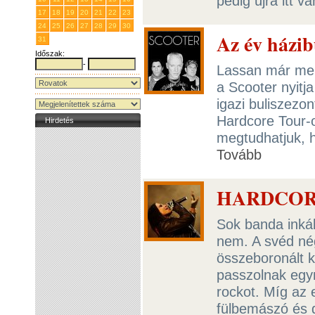
pedig újra itt v
17
18
19
20
21
22
23
24
25
26
27
28
29
30
Az év házib
31
1
2
3
4
5
6
Időszak:
-
Lassan már men
a Scooter nyitj
igazi buliszezo
Hardcore Tour-o
Hirdetés
megtudhatjuk, h
Tovább
HARDCORE
Sok banda inká
nem. A svéd nég
összeboronált k
passzolnak egy
rockot. Míg az 
fülbemászó és 