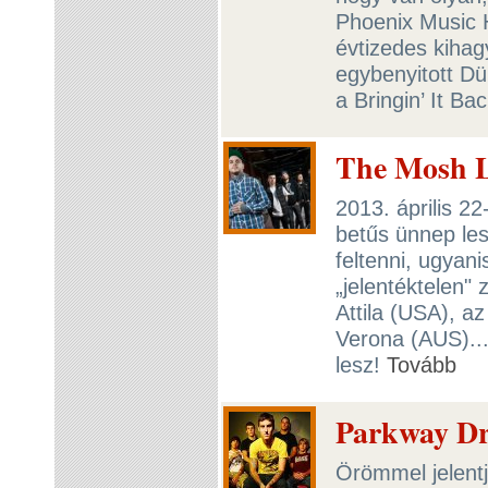
Phoenix Music H
évtizedes kihag
egybenyitott D
a Bringin’ It Ba
The Mosh L
2013. április 2
betűs ünnep le
feltenni, ugyan
„jelentéktelen"
Attila (USA), a
Verona (AUS)..
lesz!
Tovább
Parkway Dr
Örömmel jelentj