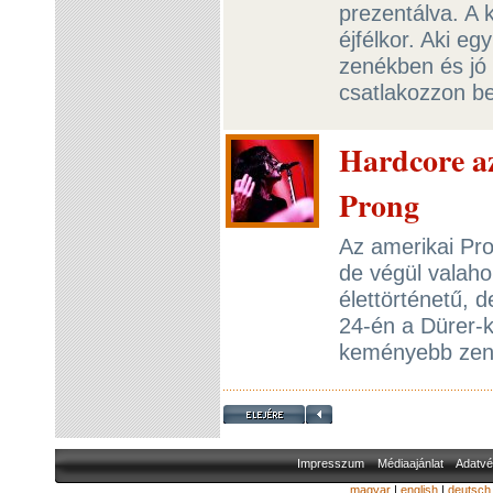
prezentálva. A 
éjfélkor. Aki eg
zenékben és jó
csatlakozzon b
Hardcore a
Prong
Az amerikai Pro
de végül valaho
élettörténetű, d
24-én a Dürer-k
keményebb zené
Impresszum
Médiaajánlat
Adatvé
magyar
|
english
|
deutsch