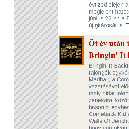
évtized elején a
megjelent hato
június 22-én a 
új gitárosát is.
Öt év után 
Bringin’ It 
Bringin’ It Back
rajongók egykén
Madball, a Com
vezetésével elő
mely hidat jelent
zenekarai közöt
hasonló jegyben
Comeback Kid a
Walls Of Jerich
hogy van olyan,