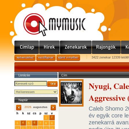
3422 zenekar 12339 letölt
Listázás
Cím
Nyugi, Cale
Aggressive 
Naptár
Caleb Shomo 20
2026.
augusztus
h
k
sz
cs
p
sz
v
év egyik core l
29
31
2
27
28
30
1
zenekarrá avanz
4
6
3
5
7
8
9
10
11
12
13
14
15
16