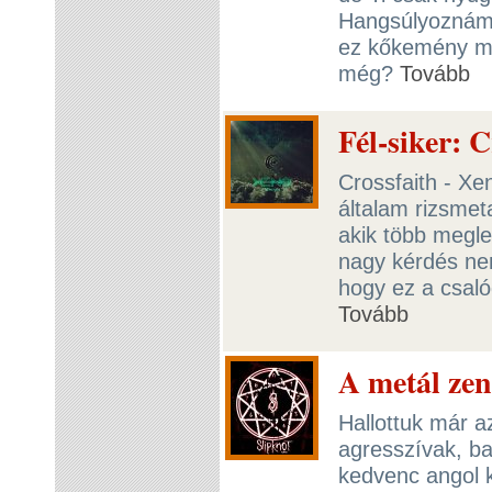
Hangsúlyoznám,
ez kőkemény me
még?
Tovább
Fél-siker: 
Crossfaith - Xe
általam rizsmet
akik több megle
nagy kérdés ne
hogy ez a csaló
Tovább
A metál zen
Hallottuk már a
agresszívak, b
kedvenc angol 