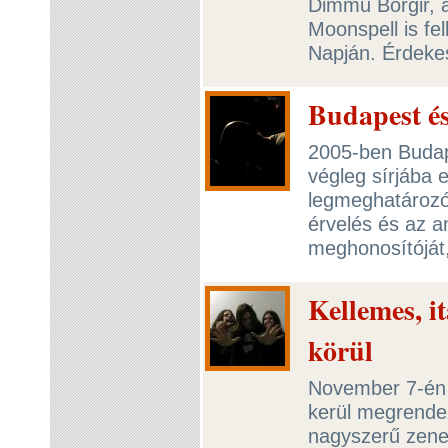
Dimmu Borgir, a
Moonspell is fe
Napján. Érdeke
Budapest és
2005-ben Budape
végleg sírjába 
legmeghatározób
érvelés és az a
meghonosítóját, 
Kellemes, it
körül
November 7-én 
kerül megrende
nagyszerű zene