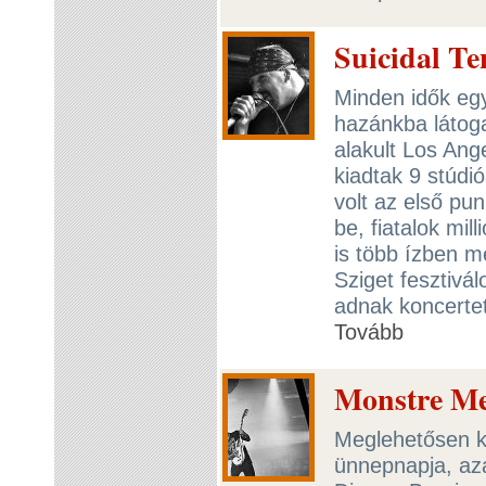
Suicidal T
Minden idők eg
hazánkba látoga
alakult Los Ang
kiadtak 9 stúdió
volt az első pu
be, fiatalok mi
is több ízben m
Sziget fesztivá
adnak koncertet
Tovább
Monstre Me
Meglehetősen k
ünnepnapja, aza