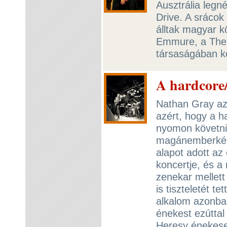
Ausztrália leg
Drive. A srácok
álltak magyar 
Emmure, a The 
társaságában k
A hardcore
Nathan Gray az 
azért, hogy a 
nyomon követni
magánemberként 
alapot adott az 
koncertje, és 
zenekar mellet
is tiszteletét t
alkalom azonban
énekest ezúttal
Heresy énekesek