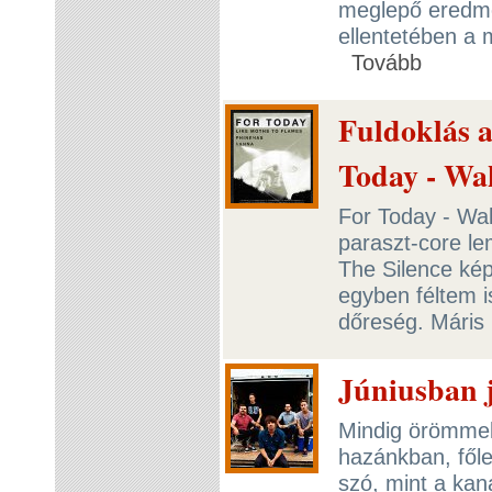
meglepő eredmé
ellentetében a 
Tovább
Fuldoklás 
Today - Wa
For Today - Wak
paraszt-core le
The Silence ké
egyben féltem i
dőreség. Máris
Júniusban j
Mindig örömmel 
hazánkban, főle
szó, mint a kan