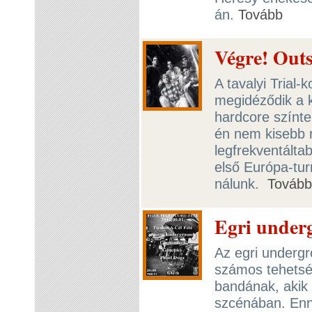
án.
Tovább
Végre! Out
A tavalyi Trial-
megidéződik a k
hardcore színte
én nem kisebb n
legfrekventálta
első Európa-turn
nálunk.
Tovább
Egri under
Az egri undergr
számos tehetsé
bandának, akik k
szcénában. Enn