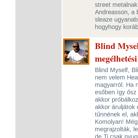
street metalna
Andreasson, a b
sleaze ugyanabb
hogyhogy koráb
Blind Mysel
megélhetési
Blind Myself, Bl
nem velem Head
magyarról. Ha 
esőben így ősz
akkor próbálkoz
akkor áruljátok 
tűnnének el, a
Komolyan! Még 
megrajzolták, l
de Ti csak nyug