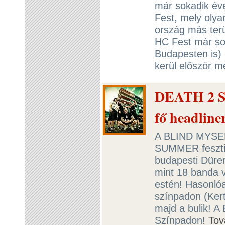
már sokadik év
Fest, mely olya
ország más terül
HC Fest már sok
Budapesten is) 
kerül először 
DEATH 2 
fő headline
A BLIND MYSELF
SUMMER fesztiv
budapesti Düre
mint 18 banda v
estén! Hasonló
színpadon (Kert
majd a bulik! A
Színpadon!
Tov