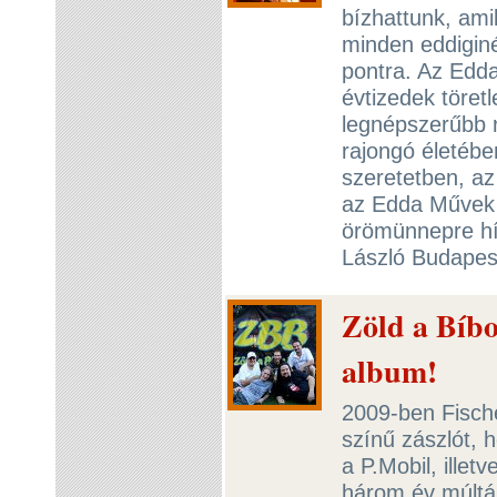
bízhattunk, ami
minden eddigin
pontra. Az Edd
évtizedek töret
legnépszerűbb r
rajongó életébe
szeretetben, az
az Edda Művek e
örömünnepre hí
László Budapes
Zöld a Bíbo
album!
2009-ben Fische
színű zászlót, 
a P.Mobil, ille
három év múltá