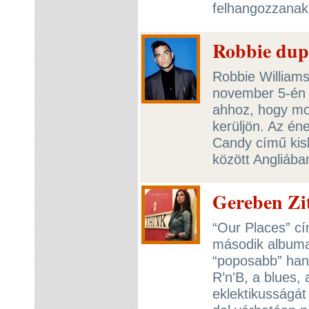
felhangozzanak
Robbie dupl
Robbie William
november 5-én j
ahhoz, hogy mos
kerüljön. Az én
Candy című kisl
között Angliába
Gereben Zi
“Our Places” c
második albuma
“poposabb” hang
R’n'B, a blues,
eklektikusságát