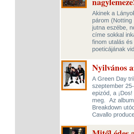
nagylemeze
Akinek a Lányo
párom (Notting 
jutna eszébe, n
címe sokkal ink
finom utalás és
poeticájának v
Nyilvános a
A Green Day tri
szeptember 25-é
epizód, a ¡Dos!
meg. Az album 
Breakdown utód
Cavallo produce
Mitől édes 