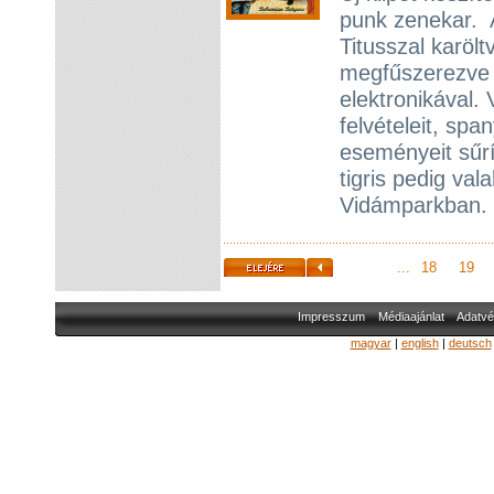
punk zenekar. A
Titusszal karöl
megfűszerezve a
elektronikával.
felvételeit, sp
eseményeit sűrí
tigris pedig va
Vidámparkban.
...
18
19
Impresszum
Médiaajánlat
Adatvé
magyar
|
english
|
deutsch