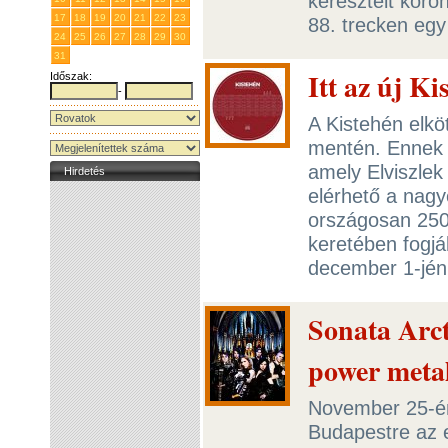
keresztelt koron
17
18
19
20
21
22
23
88. trecken egy
24
25
26
27
28
29
30
31
1
2
3
4
5
6
Itt az új K
Időszak:
-
A Kistehén elkö
mentén. Ennek 
amely Elviszle
Hirdetés
elérhető a nagy
országosan 250
keretében fogj
december 1-jé
Sonata Arct
power meta
November 25-én
Budapestre az 