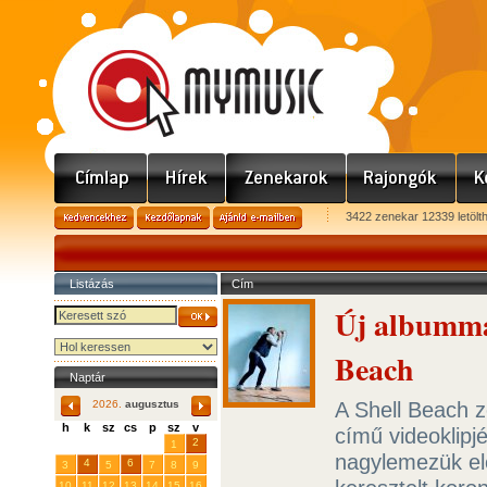
3422 zenekar 12339 letölt
Listázás
Cím
Új albummal
Beach
Naptár
A Shell Beach z
2026.
augusztus
h
k
sz
cs
p
sz
v
című videoklip
29
31
2
27
28
30
1
nagylemezük elő
4
6
3
5
7
8
9
10
11
12
13
14
15
16