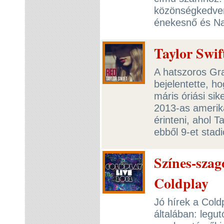
közönségkedvenc
énekesnő és Na
Taylor Swif
A hatszoros Gr
bejelentette, ho
máris óriási sik
2013-as amerika
érinteni, ahol 
ebből 9-et sta
Színes-szag
Coldplay
Jó hírek a Col
általában: legu