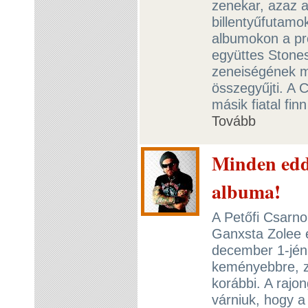
zenekar, azaz a
billentyűfutamo
albumokon a pr
együttes Stone
zeneiségének m
összegyűjti. A 
másik fiatal fin
Tovább
Minden edd
albuma!
A Petőfi Csarno
Ganxsta Zolee é
december 1-jén
keményebbre, zú
korábbi. A rajo
várniuk, hogy a