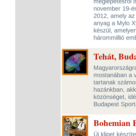
meglepetésről i
november 19-én 
2012, amely az 
anyag a Mylo Xy
készül, amelyen 
hárommillió emb
Tehát, Buda
Magyarországra
mostanában a vi
tartanak számon
hazánkban, akko
közönséget, id
Budapest Sport
Bohemian Be
Új klipet készí