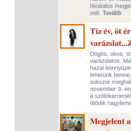
hivatalos megj
volt.
Tovább
Tíz év, öt é
varázslat..
Dögös, okos, st
varázslatos. Má
hazai könnyűzen
lehetünk benne,
sokszor meghall
november 9.-én,
a szólókarrierj
ötödik nagylem
Megjelent 