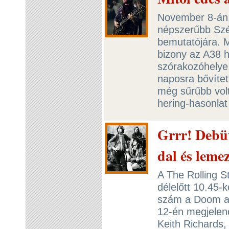
November 8-án, 
népszerűbb Szé
bemutatójára. M
bizony az A38 h
szórakozóhelye,
naposra bővítet
még sűrűbb vol
hering-hasonlat
Grrr! Debüt
dal és lemez
A The Rolling 
délelőtt 10.45-k
szám a Doom an
12-én megjelenő
Keith Richards,