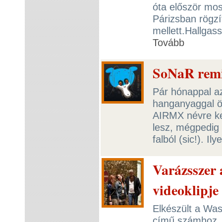
óta először mos
Párizsban rögzí
mellett.Hallgas
Tovább
SoNaR remi
Pár hónappal a
hanganyaggal ö
AIRMX névre ker
lesz, mégpedig
falból (sic!). I
Varázsszer 
videoklipje
Elkészült a Was
című számhoz. A