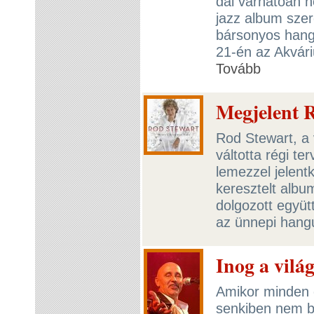
dal várhatóan n
jazz album sze
bársonyos hang
21-én az Akvári
Tovább
Megjelent R
Rod Stewart, a 
váltotta régi te
lemezzel jelent
keresztelt alb
dolgozott együt
az ünnepi hangu
Inog a vil
Amikor minden 
senkiben nem b