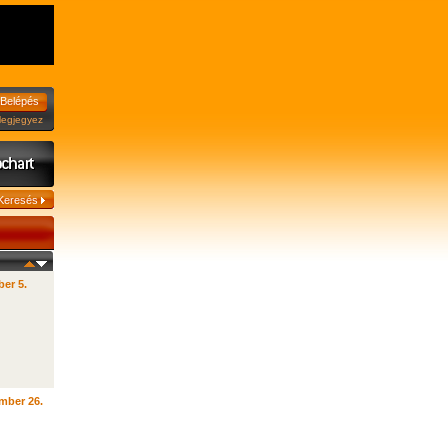
jegyez
er 5.
mber 26.