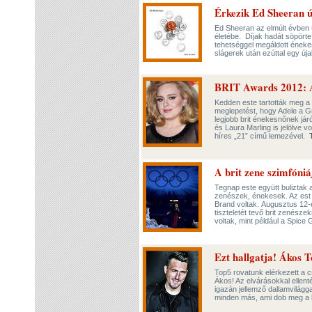
Érkezik Ed Sheeran ú
Ed Sheeran az elmúlt évben ü
életébe. Díjak hadát söpörte
tehetséggel megáldott ének
slágerek után ezúttal egy úja
BRIT Awards 2012: A
Kedden este tartották meg a
meglepetést, hogy Adele a Gr
legjobb brit énekesnőnek jár
és Laura Marling is jelölve v
híres „21” című lemezével.
A brit zene szimfóniá
Tegnap este együtt buliztak a
zenészek, énekesek. Az est 
Brand voltak. Augusztus 12-
tiszteletét tevő brit zenész
voltak, mint például a Spice
Ezt hallgatja! Ákos 
Top5 rovatunk elérkezett a 
Ákos! Az elvárásokkal ellent
igazán jellemző dallamvilág
minden más, ami dob meg a b