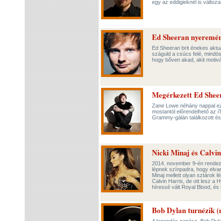
egy az eddigieknél is válto
Ed Sheeran nyeremény
Ed Sheeran brit énekes aktuá
száguld a csúcs felé, mindöss
hogy bőven akad, akit motiv
Megérkezett Ed Sheer
Zane Lowe néhány nappal ezel
mostantól előrendelhető az i
Grammy-gálán találkozott és
Nicki Minaj és Calv
2014. november 9-én rendezi
lépnek színpadra, hogy elva
Minaj mellett olyan sztárok l
Calvin Harris, de ott lesz a
híressé vált Royal Blood, és
Bob Dylan turnézik (