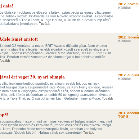
j dala!
2012. novem
Külföldi
stökösként robbant be először a britek, aztán pedig az egész világ zenei
 be, többek között Brit Awards és Ivor Novello szobrocskákat. A csodálatos
es-dalszerző a The A Team, a Lego House, a Drunk és a Small Bump című
bb balladával jelentkezett.
Tovább
dele ismét aratott
2012. február
Külföldi
 londoni O2 Arénában a neves BRIT Awards díjátadó gálát. Nem okozott
ammy után itt is a legelismertebb előadók között szerepelt és elnyerte a
ó díjat. Ebben a kategóriában Florence & the Machine, Jessie J, Kate Bush
oltak. Emellett természetesen az év albuma díjat is bezsebelte a méltán
Tovább
jával ért véget 30. nyári olimpia
2012. augusz
Külföldi
 világ legkiemelkedőbb sportolói, és a leghíresebb brit pop és rock
két házigazdája a szupermodell Kate Moss, és Katy Perry ex-férje, Russell
e nem csak a világbajnok olimpikonokról szólt, hanem a londoni arénában
ekről is, akik között elsősorban az utóbbi 50 év legmeghatározóbb művészei
 Girls, a Take That, az Oasisból ismert Liam Gallagher, vagy a Muse.
Tovább
Top5!
2011. decemb
TOP 5
csúcspontjához, hiszen most nem más kedvenceit hallgathatjátok meg, mint
étben igazán modern és kedvelhető „trendi” összeállítás következik, mégis
gal. Nem, Depeche Mode nem szerepel a listán, azonban van helyette
asszus (többek között). Hallgassátok sok szeretettel!
Tovább