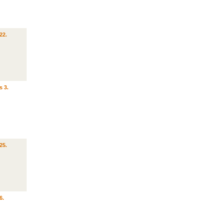
22.
s 3.
25.
6.