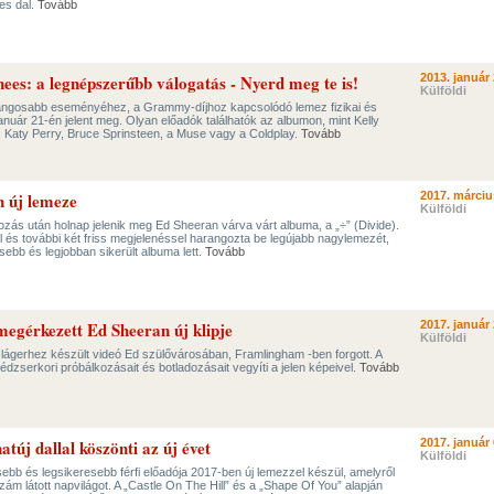
es dal.
Tovább
s: a legnépszerűbb válogatás - Nyerd meg te is!
2013. január 
Külföldi
rangosabb eseményéhez, a Grammy-díjhoz kapcsolódó lemez fizikai és
január 21-én jelent meg. Olyan előadók találhatók az albumon, mint Kelly
e, Katy Perry, Bruce Sprinsteen, a Muse vagy a Coldplay.
Tovább
 új lemeze
2017. márciu
Külföldi
zás után holnap jelenik meg Ed Sheeran várva várt albuma, a „÷” (Divide).
 és további két friss megjelenéssel harangozta be legújabb nagylemezét,
ebb és legjobban sikerült albuma lett.
Tovább
megérkezett Ed Sheeran új klipje
2017. január 
Külföldi
slágerhez készült videó Ed szülővárosában, Framlingham -ben forgott. A
édzserkori próbálkozásait és botladozásait vegyíti a jelen képeivel.
Tovább
túj dallal köszönti az új évet
2017. január 
Külföldi
ebb és legsikeresebb férfi előadója 2017-ben új lemezzel készül, amelyről
ám látott napvilágot. A „Castle On The Hill” és a „Shape Of You” alapján