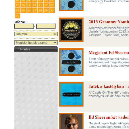
amely egy tökéletes szerelm
17
18
19
20
21
22
23
24
25
26
27
28
29
30
31
1
2
3
4
5
6
2013 Grammy Nominee
Időszak:
-
A nemzetközi zenei élet leg
digitális formátumban 2013. 
Clarkson, Taylor Swift, Adel
Hirdetés
Megjelent Ed Sheeran
Több hónapnyi feszült várako
Az énekes két megaslágerrel
amely az eddigi legszemélyes
Játék a kastélyban - 
A “Castle On The Hill” című 
személyes klip az énekes tin
Ed Sheeran két vadona
Napjaink egyik legtehetséges
a mai napon egyszerre két sz