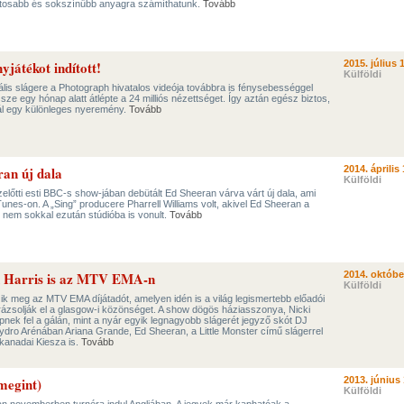
zatosabb és sokszínűbb anyagra számíthatunk.
Tovább
játékot indított!
2015. július 
Külföldi
lis slágere a Photograph hivatalos videója továbbra is fénysebességgel
ze egy hónap alatt átlépte a 24 milliós nézettséget. Így aztán egész biztos,
ál egy különleges nyeremény.
Tovább
an új dala
2014. április 
Külföldi
őtti esti BBC-s show-jában debütált Ed Sheeran várva várt új dala, ami
Tunes-on. A „Sing” producere Pharrell Williams volt, akivel Ed Sheeran a
 nem sokkal ezután stúdióba is vonult.
Tovább
in Harris is az MTV EMA-n
2014. októbe
Külföldi
k meg az MTV EMA díjátadót, amelyen idén is a világ legismertebb előadói
rázsolják el a glasgow-i közönséget. A show dögös háziasszonya, Nicki
épnek fel a gálán, mint a nyár egyik legnagyobb slágerét jegyző skót DJ
 Hydro Arénában Ariana Grande, Ed Sheeran, a Little Monster című slágerrel
 kanadai Kiesza is.
Tovább
megint)
2013. június 
Külföldi