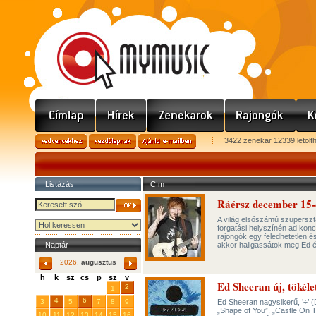
3422 zenekar 12339 letölt
Listázás
Cím
Ráérsz december 15-
A világ elsőszámú szupersztá
forgatási helyszínén ad kon
rajongók egy feledhetetlen 
Naptár
akkor hallgassátok meg Ed é
2026.
augusztus
h
k
sz
cs
p
sz
v
Ed Sheeran új, tökélet
29
31
2
27
28
30
1
4
6
3
5
7
8
9
Ed Sheeran nagysikerű, ’÷’ (
„Shape of You”, „Castle On T
10
11
12
13
14
15
16