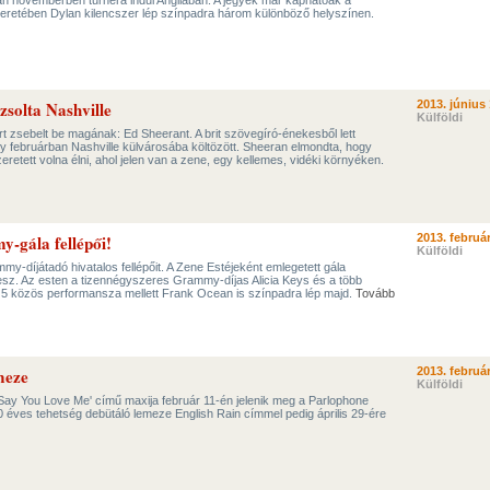
n novemberben turnéra indul Angliában. A jegyek már kaphatóak a
eretében Dylan kilencszer lép színpadra három különböző helyszínen.
zsolta Nashville
2013. június 
Külföldi
 zsebelt be magának: Ed Sheerant. A brit szövegíró-énekesből lett
gy februárban Nashville külvárosába költözött. Sheeran elmondta, hogy
eretett volna élni, ahol jelen van a zene, egy kellemes, vidéki környéken.
gála fellépői!
2013. február
Külföldi
my-díjátadó hivatalos fellépőit. A Zene Estéjeként emlegetett gála
lesz. Az esten a tizennégyszeres Grammy-díjas Alicia Keys és a több
n 5 közös performansza mellett Frank Ocean is színpadra lép majd.
Tovább
meze
2013. február
Külföldi
t Say You Love Me' című maxija február 11-én jelenik meg a Parlophone
éves tehetség debütáló lemeze English Rain címmel pedig április 29-ére