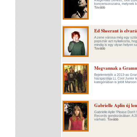
A legendás zenész, Bob Dyla
koncertsorozatra, melynek k
Tovább
Ed Sheerant is elvará
A zene városa még egy sztárt
popsztár azt nyilatkozta, ho
mindig is egy olyan helyen sz
Tovább
Megvannak a Grammy-
Bejelentették a 2013-as Gram
házigazdája LL Cool Junior 
kategóriában is jelölt Maroo
Gabrielle Aplin új le
Gabrielle Aplin 'Please Don’
Records gondozásában. A 20 
várható.
Tovább