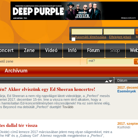
Felhasználó létrehozása
Elfelejtett jelszó
Meg
hető zene
Archívum
Dátum
én? Akkor elviszünk egy Ed Sheeran koncertre!
2017. decemb
Események
rja, Ed Sheeran a nem rég napvilágot látott videoklipje, a „Perfect” mesés
certet 2017. december 15-én. Íme a vissza nem térő alkalom, hogy a
és hamisítatlan Ed-koncertélményben részesüljenek! Ha ez sem lenne elég,
s Beyoncé ma debütált „Perfect” duettjét!
Tovább
es dallal tér vissza
2017. szepte
Külföldi
Divide) című lemeze 2017 márciusában jelent meg olyan slágerekkel, mint a
he Hill” és a „Galway Girl”. A lemez negyedik megjelenése a „Perfect”,