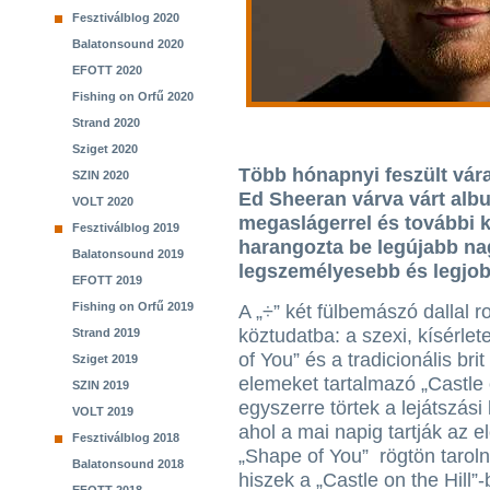
Fesztiválblog 2020
Balatonsound 2020
EFOTT 2020
Fishing on Orfű 2020
Strand 2020
Sziget 2020
Több hónapnyi feszült vár
SZIN 2020
Ed Sheeran várva várt albu
VOLT 2020
megaslágerrel és további k
Fesztiválblog 2019
harangozta be legújabb na
Balatonsound 2019
legszemélyesebb és legjobb
EFOTT 2019
Fishing on Orfű 2019
A „÷” két fülbemászó dallal r
köztudatba: a szexi, kísérle
Strand 2019
of You” és a tradicionális brit 
Sziget 2019
elemeket tartalmazó „Castle o
SZIN 2019
egyszerre törtek a lejátszási l
VOLT 2019
ahol a mai napig tartják az e
Fesztiválblog 2018
„Shape of You” rögtön taroln
Balatonsound 2018
hiszek a „Castle on the Hill”