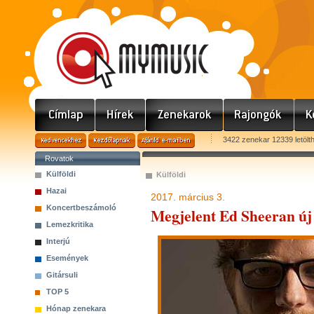
3422 zenekar 12339 letölt
Rovatok
Külföldi
Külföldi
Hazai
2017. március 3.
Koncertbeszámoló
Megjelent Ed Sheeran új
Lemezkritika
Interjú
Események
Gitársuli
TOP 5
Hónap zenekara