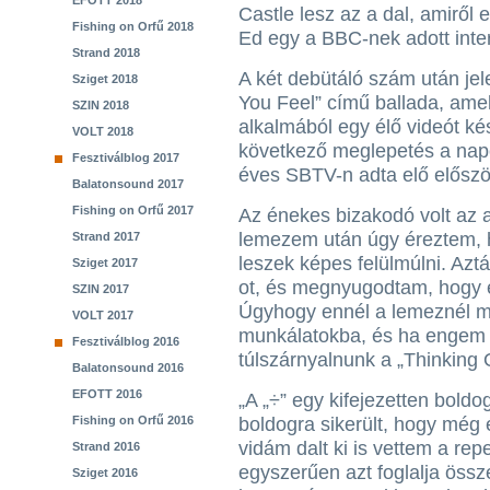
EFOTT 2018
Castle lesz az a dal, amiről
Fishing on Orfű 2018
Ed egy a BBC-nek adott inte
Strand 2018
A két debütáló szám után je
Sziget 2018
You Feel” című ballada, ame
SZIN 2018
alkalmából egy élő videót készí
VOLT 2018
következő meglepetés a nap
Fesztiválblog 2017
éves SBTV-n adta elő először
Balatonsound 2017
Fishing on Orfű 2017
Az énekes bizakodó volt az 
lemezem után úgy éreztem, 
Strand 2017
leszek képes felülmúlni. Azt
Sziget 2017
ot, és megnyugodtam, hogy 
SZIN 2017
Úgyhogy ennél a lemeznél m
VOLT 2017
munkálatokba, és ha engem k
Fesztiválblog 2016
túlszárnyalnunk a „Thinking 
Balatonsound 2016
EFOTT 2016
„A „÷” egy kifejezetten boldo
Fishing on Orfű 2016
boldogra sikerült, hogy még 
vidám dalt ki is vettem a re
Strand 2016
egyszerűen azt foglalja össz
Sziget 2016