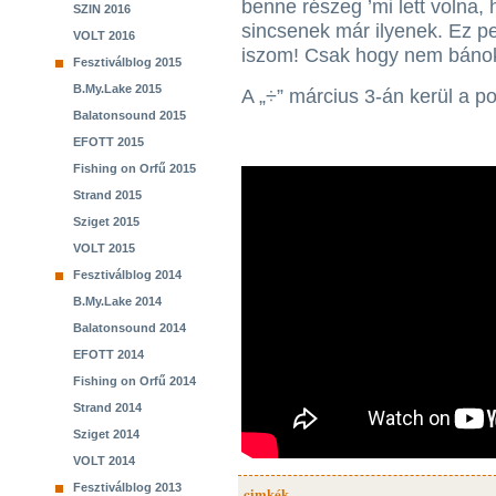
benne részeg ’mi lett volna, 
SZIN 2016
sincsenek már ilyenek. Ez p
VOLT 2016
iszom! Csak hogy nem bánok
Fesztiválblog 2015
B.My.Lake 2015
A „÷” március 3-án kerül a po
Balatonsound 2015
EFOTT 2015
Fishing on Orfű 2015
Strand 2015
Sziget 2015
VOLT 2015
Fesztiválblog 2014
B.My.Lake 2014
Balatonsound 2014
EFOTT 2014
Fishing on Orfű 2014
Strand 2014
Sziget 2014
VOLT 2014
Fesztiválblog 2013
cimkék