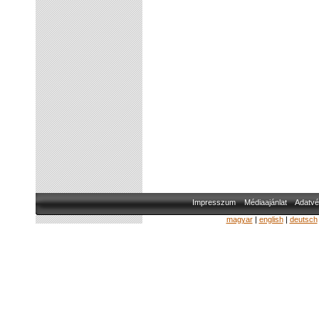
Impresszum
Médiaajánlat
Adatvé
magyar
|
english
|
deutsch