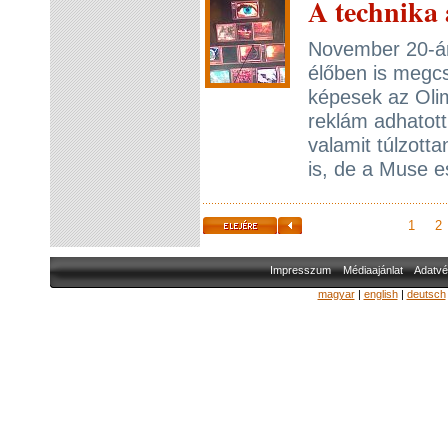
A technika
November 20-án
élőben is megcs
képesek az Olim
reklám adhatott
valamit túlzott
is, de a Muse e
1
2
Impresszum
Médiaajánlat
Adatvé
magyar
|
english
|
deutsch