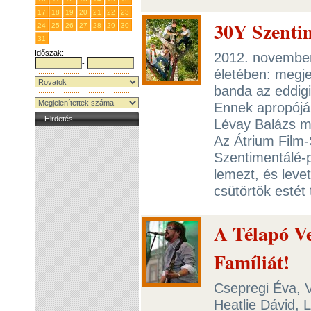
17
18
19
20
21
22
23
30Y Szentim
24
25
26
27
28
29
30
31
1
2
3
4
5
6
Időszak:
2012. november
-
életében: megje
banda az eddigi
Ennek apropóján
Hirdetés
Lévay Balázs m
Az Átrium Film
Szentimentálé-p
lemezt, és levet
csütörtök estét 
A Télapó V
Famíliát!
Csepregi Éva, 
Heatlie Dávid, 