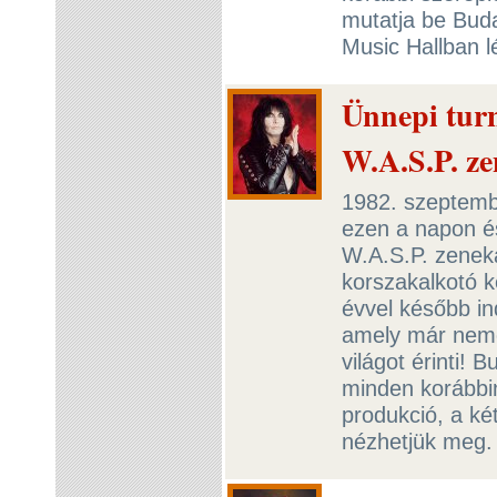
mutatja be Buda
Music Hallban l
Ünnepi turn
W.A.S.P. z
1982. szeptemb
ezen a napon és
W.A.S.P. zenek
korszakalkotó k
évvel később ind
amely már nemc
világot érinti!
minden korábbi
produkció, a ké
nézhetjük meg