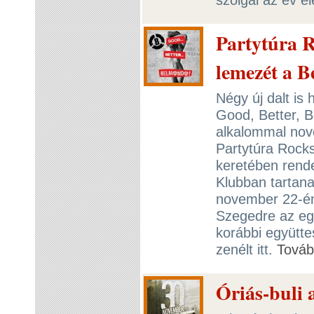
Partytúra 
lemezét a 
Négy új dalt is
Good, Better, 
alkalommal nov
Partytúra Rock
keretében rend
Klubban tartanak
november 22-én 
Szegedre az egy
korábbi együtte
zenélt itt.
Tová
Óriás-buli