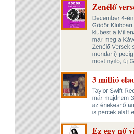
Zenélő ver
December 4-én f
Gödör Klubban. 
klubest a Mille
már meg a Kávé
Zenélő Versek sz
mondani) pedig
most nyíló, új
3 millió ela
Taylor Swift Re
már majdnem 3 m
az énekesnő ame
is percek alatt
Ez egy nő v