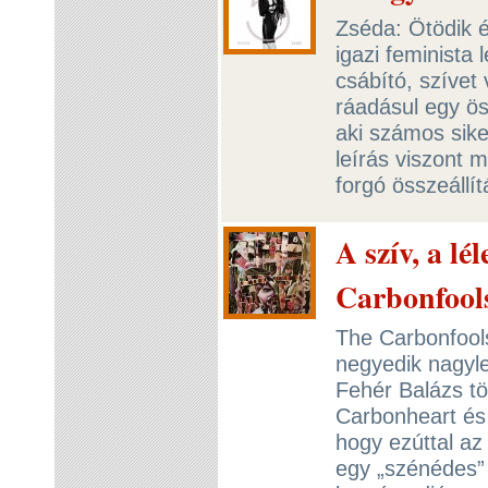
Zséda: Ötödik é
igazi feminista 
csábító, szívet
ráadásul egy ö
aki számos sik
leírás viszont 
forgó összeállít
A szív, a lé
Carbonfool
The Carbonfools
negyedik nagyl
Fehér Balázs töl
Carbonheart és 
hogy ezúttal az
egy „szénédes” 