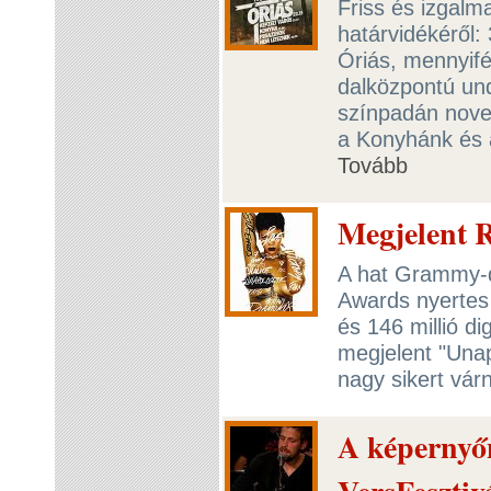
Friss és izgalm
határvidékéről:
Óriás, mennyifé
dalközpontú un
színpadán nov
a Konyhánk és 
Tovább
Megjelent 
A hat Grammy-d
Awards nyertes 
és 146 millió dig
megjelent "Unap
nagy sikert vár
A képernyőn