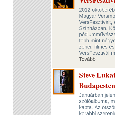
VersFesztiv
2012 októberéb
Magyar Versmon
VersFesztivált,
Színházban. K
pódiumművészet
több mint négye
zenei, filmes é
VersFesztivál m
Tovább
Steve Lukat
Budapesten 
Januárban jele
szólóalbuma, me
kapta. Az ötsz
korábbi szerepl