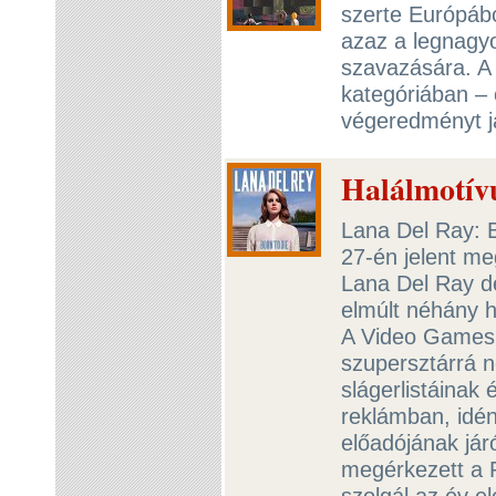
szerte Európábó
azaz a legnagy
szavazására. A
kategóriában – 
végeredményt j
Halálmotív
Lana Del Ray: B
27-én jelent m
Lana Del Ray d
elmúlt néhány h
A Video Games 
szupersztárrá n
slágerlistáinak
reklámban, idén
előadójának jár
megérkezett a 
szolgál az év e