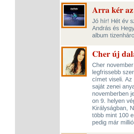
Arra kér az
Jó hír! Hét év s
András és Hegy
album tizenhár
Cher új dal
Cher november 
legfrissebb sz
címet viseli. A
saját zenei any
novemberben je
on 9. helyen vé
Királyságban, 
több mint 100 ez
pedig már millió 