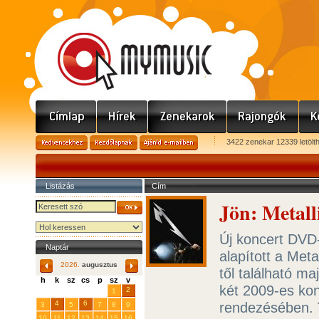
3422 zenekar 12339 letölt
Listázás
Cím
Jön: Metal
Új koncert DVD-
Naptár
alapított a Met
2026.
augusztus
től található m
h
k
sz
cs
p
sz
v
két 2009-es ko
29
31
2
27
28
30
1
4
6
rendezésében.
3
5
7
8
9
10
11
12
13
14
15
16