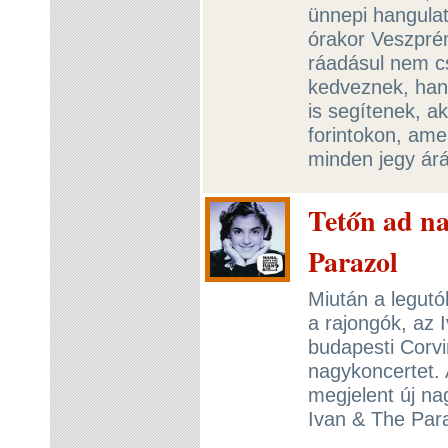
ünnepi hangula
órakor Veszpré
ráadásul nem c
kedveznek, hane
is segítenek, a
forintokon, ame
minden jegy árá
Tetőn ad n
Parazol
Miután a legutó
a rajongók, az 
budapesti Corvi
nagykoncertet.
megjelent új n
Ivan & The Para