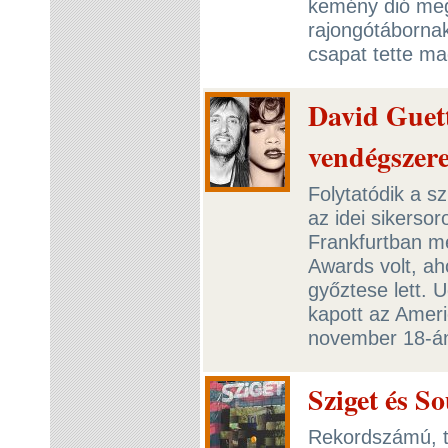
kemény dió meg
rajongótáborna
csapat tette ma
David Guet
vendégszere
Folytatódik a s
az idei sikerso
Frankfurtban 
Awards volt, ah
győztese lett. 
kapott az Ameri
november 18-án
Sziget és S
Rekordszámú, tö