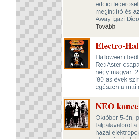
eddigi legerőse
megindító és az
Away igazi Dido
Tovább
Electro-Ha
Halloweeni beöl
RedAster csapat
négy magyar, 2 
’80-as évek szi
egészen a mai 
NEO koncert
Október 5-én, 
talpalávalóról 
hazai elektrop