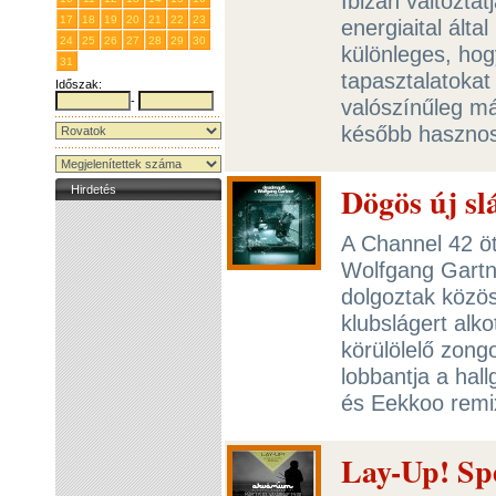
Ibizán változtat
17
18
19
20
21
22
23
energiaital álta
24
25
26
27
28
29
30
különleges, hog
31
1
2
3
4
5
6
tapasztalatokat
Időszak:
-
valószínűleg m
később hasznos
Dögös új sl
Hirdetés
A Channel 42 ö
Wolfgang Gartne
dolgoztak közös
klubslágert alko
körülölelő zong
lobbantja a hal
és Eekkoo remi
Lay-Up! Sp