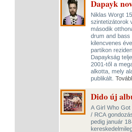
Dapayk nov
Niklas Worgt 15
szintetizátorok
második otthoná
drum and bass l
kilencvenes év
partikon reziden
Dapaykság telje
2001-től a mega
alkotta, mely a
publikált.
Továb
Dido új alb
A Girl Who Got
/ RCA gondozás
pedig január 18
kereskedelmileg