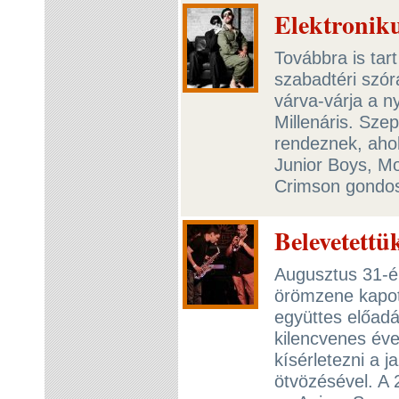
Elektroniku
Továbbra is tart
szabadtéri szór
várva-várja a n
Millenáris. Sze
rendeznek, ahol
Junior Boys, Mo
Crimson gondo
Belevetettü
Augusztus 31-é
örömzene kapot
együttes előadá
kilencvenes éve
kísérletezni a 
ötvözésével. A 