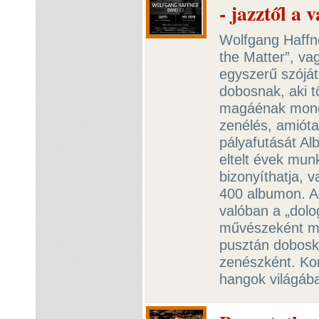
- jazztől a 
Wolfgang Haffn
the Matter”, va
egyszerű szóját
dobosnak, aki t
magáénak mondh
zenélés, amióta 
pályafutását Al
eltelt évek mu
bizonyíthatja, 
400 albumon. A
valóban a „dolo
művészeként me
pusztán dobosk
zenészként. Ko
hangok világába