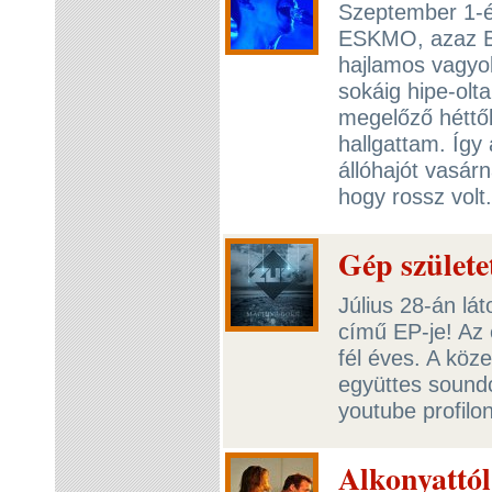
Szeptember 1-é
ESKMO, azaz Br
hajlamos vagyok,
sokáig hipe-ol
megelőző héttő
hallgattam. Így
állóhajót vasár
hogy rossz vol
Gép születe
Július 28-án lá
című EP-je! Az e
fél éves. A köz
együttes soundcl
youtube profil
Alkonyattól