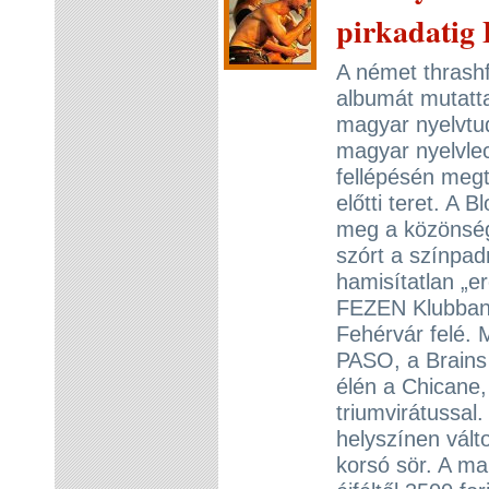
pirkadatig
A német thrash
albumát mutat
magyar nyelvtudá
magyar nyelvle
fellépésén meg
előtti teret. A 
meg a közönség
szórt a színpad
hamisítatlan „e
FEZEN Klubban.
Fehérvár felé. 
PASO, a Brains 
élén a Chicane
triumvirátussal
helyszínen vált
korsó sör. A ma