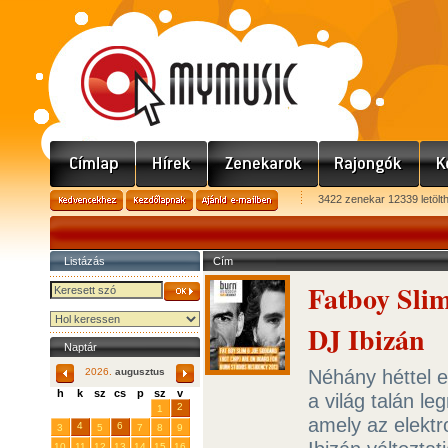
3422 zenekar 12339 letölt
Listázás
Cím
Fatboy Slim
DJ Ibizán
Naptár
Néhány héttel e
2026.
augusztus
h
k
sz
cs
p
sz
v
a világ talán l
29
31
2
27
28
30
1
amely az elektr
4
6
3
5
7
8
9
10
11
12
13
14
15
16