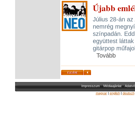
Újabb emlék
Július 28-án az
nemrég megnyíl
színpadán. Eddi
együttest látta
gitárpop műfajo
Tovább
Impresszum
Médiaajánlat
Adatvé
magyar
|
english
|
deutsch