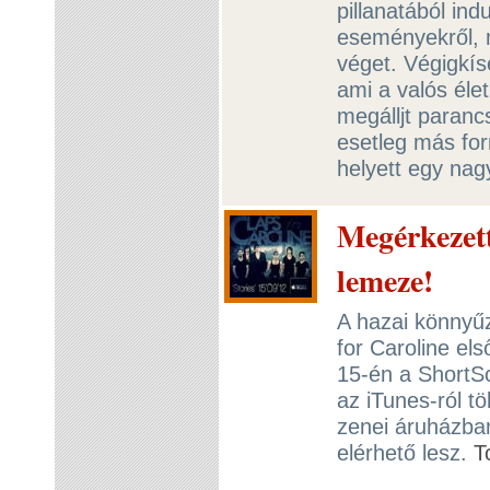
pillanatából in
eseményekről, m
véget. Végigkís
ami a valós él
megálljt parancs
esetleg más for
helyett egy nag
Megérkezett
lemeze!
A hazai könnyűze
for Caroline el
15-én a ShortS
az iTunes-ról t
zenei áruházban
elérhető lesz.
T