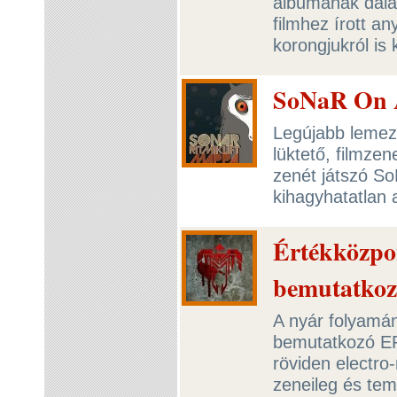
albumának dalai
filmhez írott a
korongjukról i
SoNaR On 
Legújabb lemez
lüktető, filmze
zenét játszó S
kihagyhatatlan
Értékközpo
bemutatkoz
A nyár folyamá
bemutatkozó EP-
röviden electro
zeneileg és tema