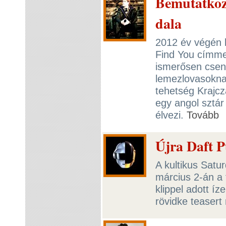
Bemutatkozi
dala
2012 év végén ké
Find You címme
ismerősen csen
lemezlovasoknak
tehetség Krajcz
egy angol sztá
élvezi.
Tovább
Újra Daft P
A kultikus Satu
március 2-án a
klippel adott íze
rövidke teasert