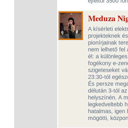
éjféltől 3500 f
Meduza Nig
A kísérleti ele
projekteknek és
pionírjainak te
nem lelhető fel
él: a különlege
fogékony e-zene
szigeteseket vá
23:30-tól egész
És persze megan
délután 3-tól az
helyszínén. A m
legkedveltebb h
hatalmas, igen 
mögötti, központ