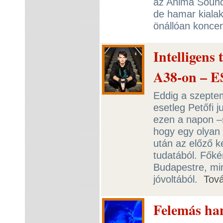
az Anima Sound
de hamar kialak
önállóan koncer
Intelligens
A38-on –
Eddig a szeptem
esetleg Petőfi j
ezen a napon –s
hogy egy olyan
után az előző k
tudatából. Főké
Budapestre, mi
jóvoltából.
Tov
Felemás ha