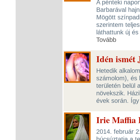
A pénteki napon
Barbarával haj
Mögött színpadi
szerintem telje
láthattunk új és
Tovább
Idén ismét 
Hetedik alkalom
számolom), és 
területén belül
növekszik. Házib
évek során. Így
Irie Maffi
2014. február 2
búcsúztatja a t