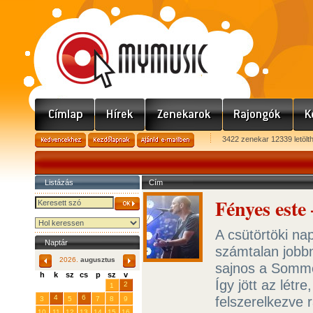
3422 zenekar 12339 letölt
Listázás
Cím
Fényes este
A csütörtöki na
Naptár
számtalan jobbná
2026.
augusztus
sajnos a Sommel
h
k
sz
cs
p
sz
v
Így jött az lét
29
31
2
27
28
30
1
4
6
felszerelkezve 
3
5
7
8
9
10
11
12
13
14
15
16