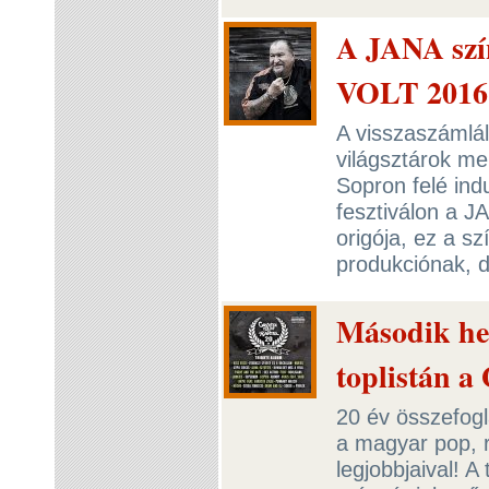
A JANA szín
VOLT 2016
A visszaszámlál
világsztárok me
Sopron felé ind
fesztiválon a J
origója, ez a s
produkciónak, de
Második he
toplistán a
20 év összefogl
a magyar pop, 
legjobbjaival! A