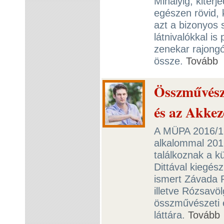
Mihályig, kiter
egészen rövid, 
azt a bizonyos s
látnivalókkal is
zenekar rajongói
össze.
Tovább
Összművésze
és az Akkez
A MÜPA 2016/17
alkalommal 201
találkoznak a 
Dittával kiegész
ismert Závada 
illetve Rózsavöl
összművészeti 
láttára.
Tovább