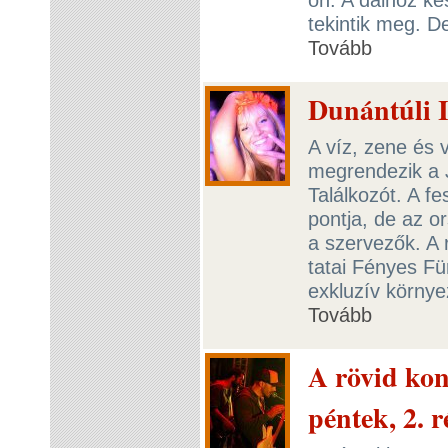
tekintik meg. De
Tovább
Dunántúli I
A víz, zene és 
megrendezik a J
Találkozót. A fes
pontja, de az or
a szervezők. A
tatai Fényes F
exkluzív környe
Tovább
A rövid ko
péntek, 2. r