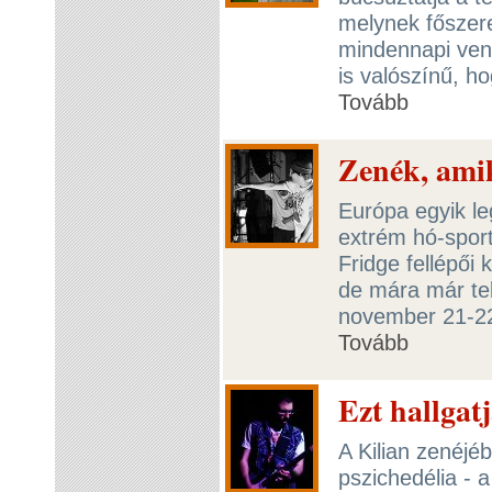
melynek főszere
mindennapi ven
is valószínű, h
Tovább
Zenék, ami
Európa egyik le
extrém hó-sport
Fridge fellépői 
de mára már tel
november 21-22
Tovább
Ezt hallgat
A Kilian zenéjé
pszichedélia - 