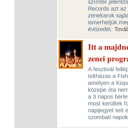
szímtér jelentős
Records azt az
zenekarok saját
ismerhetjük meg
évtizedét.
Tová
Itt a majdn
zenei prog
A fesztivál fel
teltházas a Fish
amelyen a Kispá
közepe óta nem
a 3 napos bérlet
most kerültek 
napijegyet tett 
szombati napok