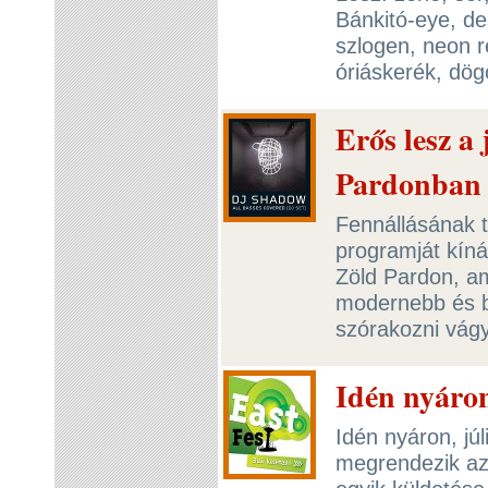
Bánkitó-eye, de
szlogen, neon 
óriáskerék, dö
Erős lesz a
Pardonban
Fennállásának t
programját kínál
Zöld Pardon, am
modernebb és b
szórakozni vág
Idén nyáron
Idén nyáron, jú
megrendezik az