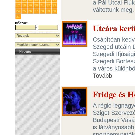
a Pál Utcai Fiú
17
18
19
20
21
22
23
váltottunk meg
24
25
26
27
28
29
30
31
1
2
3
4
5
6
Időszak:
Utcára ker
-
Csábítóan kedv
Szeged utcáin D
Hirdetés
Szegedi Ifjúsági
Szegedi Borfeszt
a város különbö
Tovább
Fridge és 
A régió legnag
Sziget Szervező
Budapesti Vásár
is látványosabb
sportbemutatókk