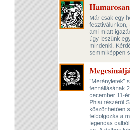
Hamarosan 
Már csak egy hé
fesztiválunkon,
ami miatt igazá
úgy leszünk egy
mindenki. Kérdé
semmiképpen 
Megcsinálj
"Merényletek" s
fennállásának 2
december 11-én
Phiai részéről 
köszönhetően s
feldolgozás a m
legendás dalbó
on. A dalhoz kés