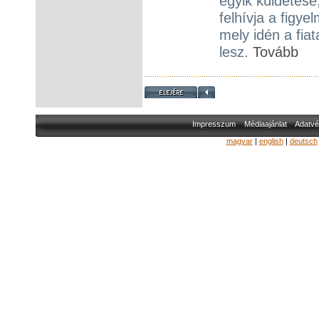
egyik küldetése
felhívja a figye
mely idén a fia
lesz.
Tovább
Impresszum
Médiaajánlat
Adatvé
magyar
|
english
|
deutsch