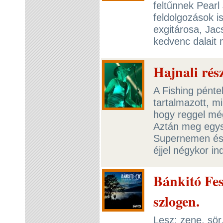
feltűnnek Pear
feldolgozások i
exgitárosa, Jac
kedvenc dalait
Hajnali rés
A Fishing péntek
tartalmazott, m
hogy reggel mé
Aztán meg egys
Supernemen és o
éjjel négykor in
Bánkitó Fes
szlogen.
Lesz: zene, sör,