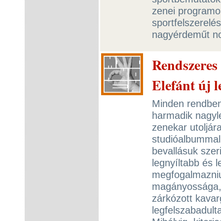
zenei programok
sportfelszerelés
nagyérdeműt no
Rendszeres 
Elefánt új 
Minden rendben
harmadik nagyl
zenekar utoljár
studióalbummal
bevallásuk szer
legnyíltabb és
megfogalmazni
magányossága, 
zárkózott kavar
legfelszabadult