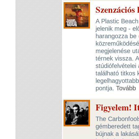
Szenzációs h
A Plastic Beach
jelenik meg - e
harangozza be
közreműködésév
megjelenése utá
térnek vissza. 
stúdiófelvétele
található titkos 
legelhagyottabb
pontja.
Tovább
Figyelem! I
The Carbonfools
gémberedett ta
bújnak a lakás