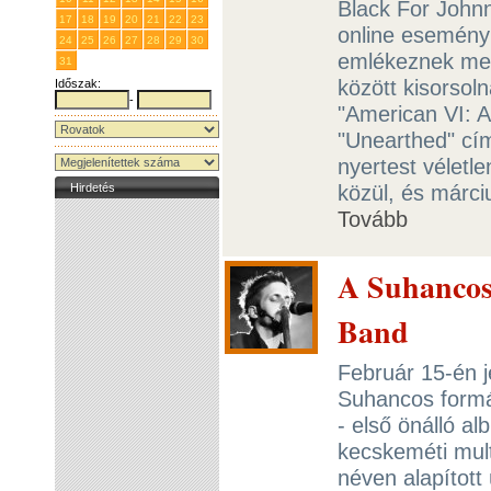
Black For John
17
18
19
20
21
22
23
online esemény
24
25
26
27
28
29
30
emlékeznek meg
31
1
2
3
4
5
6
között kisorsol
Időszak:
-
"American VI: A
"Unearthed" cí
nyertest véletle
közül, és márci
Hirdetés
Tovább
A Suhancos
Band
Február 15-én j
Suhancos formá
- első önálló 
kecskeméti mul
néven alapított 