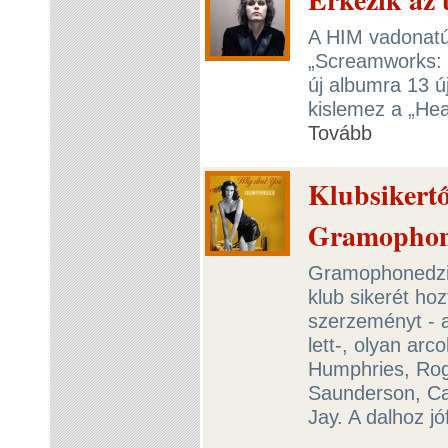
A HIM vadonatú
„Screamworks: 
új albumra 13 új
kislemez a „Hea
Tovább
Klubsikertő
Gramophon
Gramophonedzie
klub sikerét ho
szerzeményt - a
lett-, olyan arc
Humphries, Rog
Saunderson, Ca
Jay. A dalhoz jóf