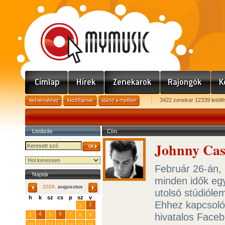
3422 zenekar 12339 letölt
Listázás
Cím
Johnny Cash
Február 26-án,
Naptár
minden idők eg
2026.
augusztus
utolsó stúdióle
h
k
sz
cs
p
sz
v
Ehhez kapcsolód
29
31
2
27
28
30
1
4
6
hivatalos Faceb
3
5
7
8
9
10
11
12
13
14
15
16