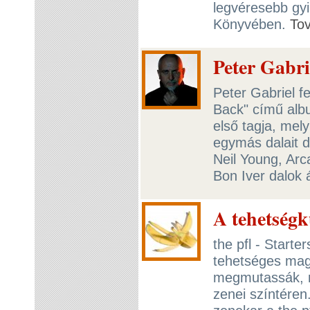
legvéresebb gy
Könyvében.
To
Peter Gabri
Peter Gabriel f
Back" című alb
első tagja, mel
egymás dalait d
Neil Young, Arc
Bon Iver dalok á
A tehetségk
the pfl - Starter
tehetséges mag
megmutassák, m
zenei színtéren