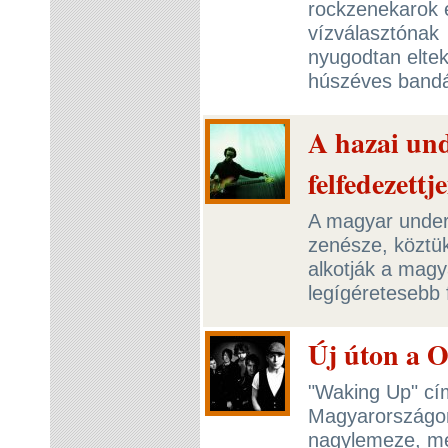
rockzenekarok 
vízválasztónak
nyugodtan eltek
húszéves bandá
A hazai un
felfedezettj
A magyar under
zenésze, köztü
alkotják a magy
legígéretesebb 
Új úton a 
"Waking Up" cí
Magyarországon
nagylemeze, me