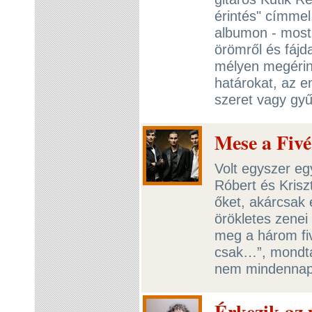
érintés" címmel.
albumon - most 
örömről és fájd
mélyen megérin
határokat, az e
szeret vagy gyű
Mese a Fivé
Volt egyszer egy
Róbert és Krisz
őket, akárcsak 
örökletes zenei 
meg a három fivé
csak…”, mondta
nem mindennap
Érkezik az