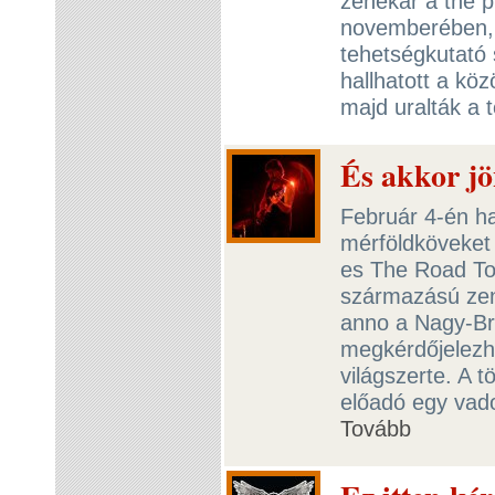
zenekar a the p
novemberében,
tehetségkutató 
hallhatott a köz
majd uralták a t
És akkor jö
Február 4-én ha
mérföldköveket 
es The Road To
származású zen
anno a Nagy-Bri
megkérdőjelezh
világszerte. A t
előadó egy vad
Tovább