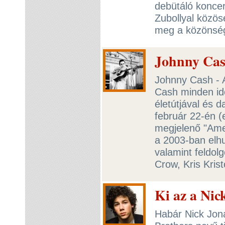
debütáló konce
Zubollyal közöse
meg a közönsé
Johnny Cas
Johnny Cash - A
Cash minden id
életútjával és d
február 22-én (
megjelenő "Ame
a 2003-ban elhu
valamint feldol
Crow, Kris Kri
Ki az a Nic
Habár Nick Jona