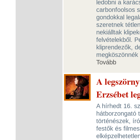
ledobni a karác
carbonfoolsos 
gondokkal lega
szeretnek tétlen
nekiálltak klipe
felvételekből. 
kliprendezők, d
megköszönnék a
Tovább
A legszörny
Erzsébet le
A hírhedt 16. s
hátborzongató t
történészek, ír
festők és filmes
elképzelhetetle