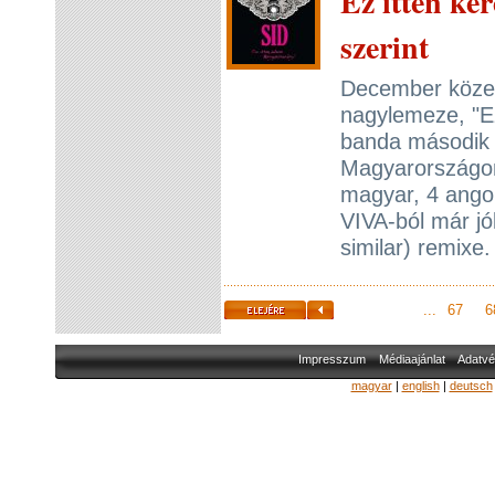
Ez itten ké
szerint
December közep
nagylemeze, "E
banda második 
Magyarországon
magyar, 4 angol 
VIVA-ból már jól
similar) remixe
...
67
6
Impresszum
Médiaajánlat
Adatvé
magyar
|
english
|
deutsch