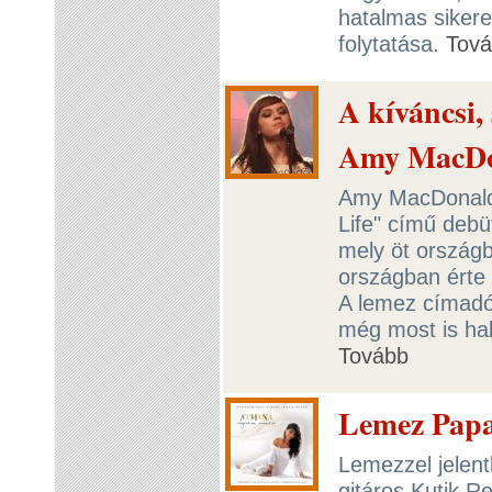
hatalmas siker
folytatása.
Tov
A kíváncsi, 
Amy MacD
Amy MacDonald-
Life" című debü
mely öt országba
országban érte el
A lemez címadó 
még most is hal
Tovább
Lemez Papa
Lemezzel jelent
gitáros Kutik 