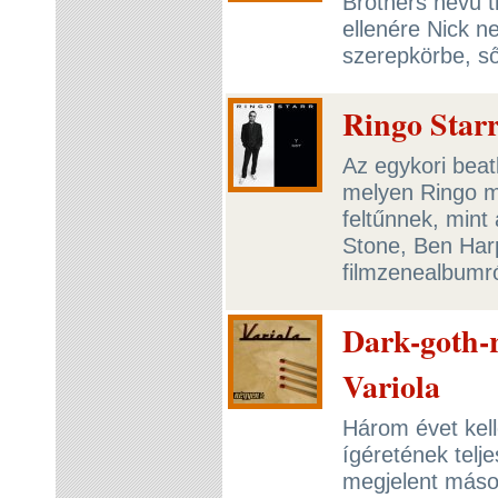
Brothers nevű t
ellenére Nick 
szerepkörbe, s
Ringo Starr
Az egykori beat
melyen Ringo m
feltűnnek, mint
Stone, Ben Har
filmzenealbumr
Dark-goth-r
Variola
Három évet kell
ígéretének telj
megjelent máso