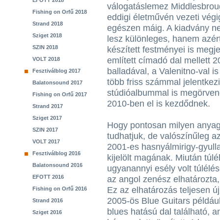
EFOTT 2018
válogatáslemez Middlesbroug
Fishing on Orfű 2018
eddigi életművén vezeti végig
Strand 2018
egészen máig. A kiadvány n
Sziget 2018
lesz különleges, hanem azért
SZIN 2018
készített festményei is megj
említett címadó dal mellett
VOLT 2018
balladával, a Valenitno-val 
Fesztiválblog 2017
több friss számmal jelentkez
Balatonsound 2017
stúdióalbummal is megörvende
Fishing on Orfű 2017
2010-ben el is kezdődnek.
Strand 2017
Sziget 2017
Hogy pontosan milyen anyagg
SZIN 2017
tudhatjuk, de valószínűleg 
VOLT 2017
2001-es hasnyálmirigy-gyull
Fesztiválblog 2016
kijelölt magának. Miután túlél
Balatonsound 2016
ugyanannyi esély volt túlélés
EFOTT 2016
az angol zenész elhatározta,
Ez az elhatározás teljesen új 
Fishing on Orfű 2016
2005-ös Blue Guitars példáu
Strand 2016
blues hatású dal található,
Sziget 2016