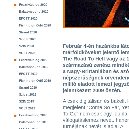
Fesztiválblog 2020
Balatonsound 2020
EFOTT 2020
Fishing on Orfű 2020
Strand 2020
Sziget 2020
Február 4-én hazánkba láto
SZIN 2020
mérföldköveket jelentő lem
VOLT 2020
The Road To Hell vagy az 
Fesztiválblog 2019
származású zenész mindkét
Balatonsound 2019
a Nagy-Brittaniában és azó
EFOTT 2019
népszerűségnek örvendenek
Fishing on Orfű 2019
millió eladott lemezt jegy
Strand 2019
jelentkezett 2009 őszén.
Sziget 2019
A csak digitálisan és bakelit
SZIN 2019
megjelent “Come So Far, Yet 
VOLT 2019
To Go” nem csak egy dupla 
Fesztiválblog 2018
válogatáslemez nevét, hane
Balatonsound 2018
turnéjának nevét is adja. A