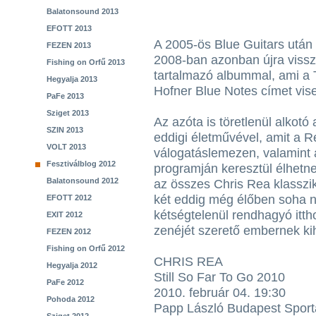
Balatonsound 2013
EFOTT 2013
A 2005-ös Blue Guitars után 
FEZEN 2013
2008-ban azonban újra vissza
Fishing on Orfű 2013
tartalmazó albummal, ami a
Hegyalja 2013
Hofner Blue Notes címet vise
PaFe 2013
Sziget 2013
Az azóta is töretlenül alkot
SZIN 2013
eddigi életművével, amit a R
VOLT 2013
válogatáslemezen, valamint a
Fesztiválblog 2012
programján keresztül élhetne
Balatonsound 2012
az összes Chris Rea klasszik
két eddig még élőben soha n
EFOTT 2012
kétségtelenül rendhagyó itt
EXIT 2012
zenéjét szerető embernek ki
FEZEN 2012
Fishing on Orfű 2012
CHRIS REA
Hegyalja 2012
Still So Far To Go 2010
PaFe 2012
2010. február 04. 19:30
Pohoda 2012
Papp László Budapest Sport