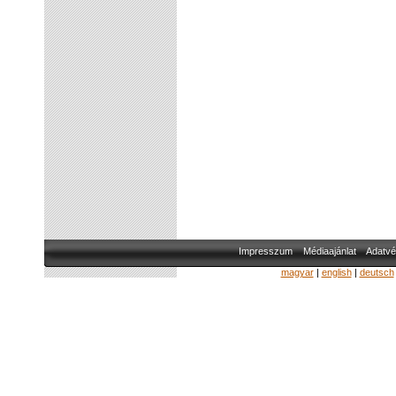
Impresszum
Médiaajánlat
Adatvé
magyar
|
english
|
deutsch