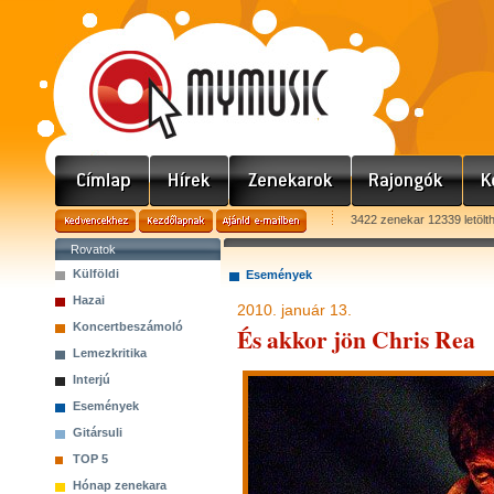
3422 zenekar 12339 letölt
Rovatok
Külföldi
Események
Hazai
2010. január 13.
Koncertbeszámoló
És akkor jön Chris Rea
Lemezkritika
Interjú
Események
Gitársuli
TOP 5
Hónap zenekara