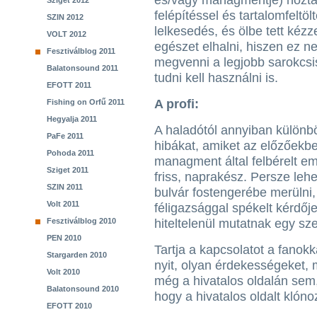
és/vagy managmentje) hozta l
Sziget 2012
felépítéssel és tartalomfeltöl
SZIN 2012
lelkesedés, és ölbe tett kézz
VOLT 2012
egészet elhalni, hiszen ez n
Fesztiválblog 2011
megvenni a legjobb sarokcsi
Balatonsound 2011
tudni kell használni is.
EFOTT 2011
A profi:
Fishing on Orfű 2011
Hegyalja 2011
A haladótól annyiban különbö
PaFe 2011
hibákat, amiket az előzőekbe
Pohoda 2011
managment által felbérelt em
Sziget 2011
friss, naprakész. Persze lehe
SZIN 2011
bulvár fostengerébe merülni, 
Volt 2011
féligazsággal spékelt kérdőj
Fesztiválblog 2010
hiteltelenül mutatnak egy sz
PEN 2010
Tartja a kapcsolatot a fanokk
Stargarden 2010
nyit, olyan érdekességeket, m
Volt 2010
még a hivatalos oldalán sem
Balatonsound 2010
hogy a hivatalos oldalt klóno
EFOTT 2010