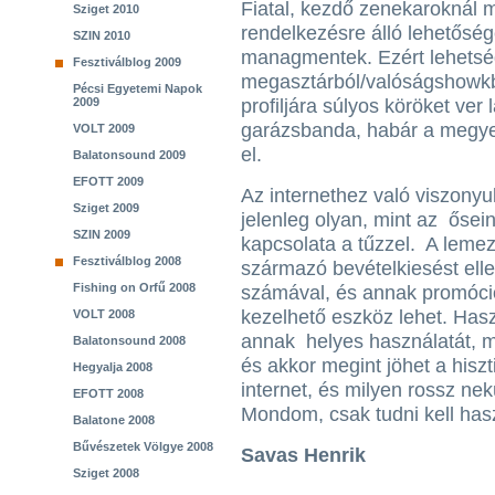
Fiatal, kezdő zenekaroknál 
Sziget 2010
rendelkezésre álló lehetősége
SZIN 2010
managmentek. Ezért lehetsé
Fesztiválblog 2009
megasztárból/valóságshowkb
Pécsi Egyetemi Napok
2009
profiljára súlyos köröket ver
garázsbanda, habár a megye
VOLT 2009
el.
Balatonsound 2009
EFOTT 2009
Az internethez való viszony
Sziget 2009
jelenleg olyan, mint az ősei
SZIN 2009
kapcsolata a tűzzel. A leme
Fesztiválblog 2008
származó bevételkiesést elle
Fishing on Orfű 2008
számával, és annak promóci
kezelhető eszköz lehet. Has
VOLT 2008
annak helyes használatát, me
Balatonsound 2008
és akkor megint jöhet a hisz
Hegyalja 2008
internet, és milyen rossz nek
EFOTT 2008
Mondom, csak tudni kell hasz
Balatone 2008
Bűvészetek Völgye 2008
Savas Henrik
Sziget 2008