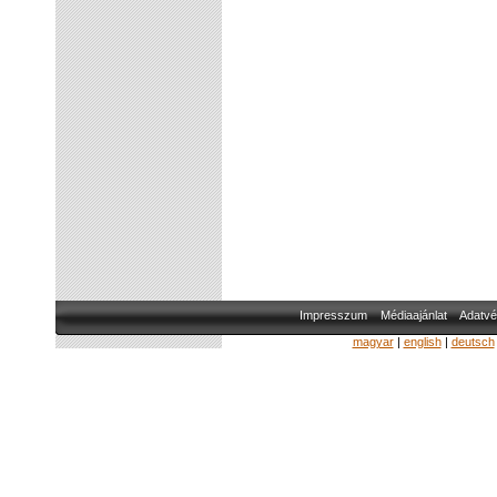
Impresszum
Médiaajánlat
Adatvé
magyar
|
english
|
deutsch