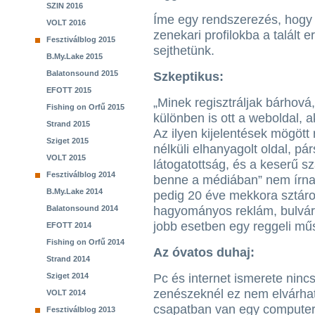
SZIN 2016
Íme egy rendszerezés, hogy 
VOLT 2016
zenekari profilokba a talált
Fesztiválblog 2015
sejthetünk.
B.My.Lake 2015
Balatonsound 2015
Szkeptikus:
EFOTT 2015
„Minek regisztráljak bárhová
Fishing on Orfű 2015
különben is ott a weboldal, a
Strand 2015
Az ilyen kijelentések mögött
Sziget 2015
nélküli elhanyagolt oldal, p
VOLT 2015
látogatottság, és a keserű s
Fesztiválblog 2014
benne a médiában” nem írnak
B.My.Lake 2014
pedig 20 éve mekkora sztáro
Balatonsound 2014
hagyományos reklám, bulvárc
jobb esetben egy reggeli mű
EFOTT 2014
Fishing on Orfű 2014
Az óvatos duhaj:
Strand 2014
Sziget 2014
Pc és internet ismerete ninc
zenészeknél ez nem elvárha
VOLT 2014
csapatban van egy computerb
Fesztiválblog 2013