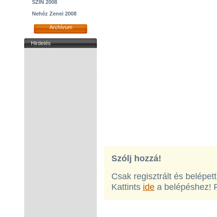
SZIN 2008
Nehéz Zenei 2008
Archívum
Hirdetés
Szólj hozzá!
Csak regisztrált és belépet
Kattints
ide
a belépéshez! 