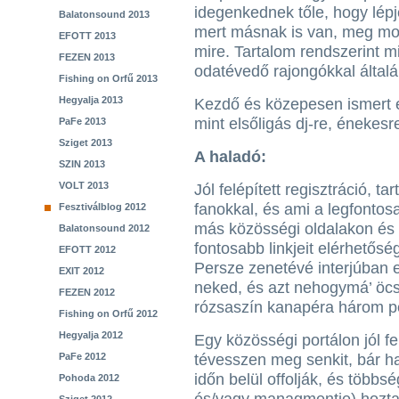
idegenkednek tőle, hogy lép
Balatonsound 2013
mert másnak is van, meg mon
EFOTT 2013
mire. Tartalom rendszerint mi
FEZEN 2013
odatévedő rajongókkal általá
Fishing on Orfű 2013
Hegyalja 2013
Kezdő és közepesen ismert 
mint elsőligás dj-re, énekesr
PaFe 2013
Sziget 2013
A haladó:
SZIN 2013
VOLT 2013
Jól felépített regisztráció, t
fanokkal, és ami a legfontos
Fesztiválblog 2012
más közösségi oldalakon és m
Balatonsound 2012
fontosabb linkjeit elérhetőség
EFOTT 2012
Persze zenetévé interjúban e
EXIT 2012
neked, és azt nehogymá’ öcs
FEZEN 2012
rózsaszín kanapéra három p
Fishing on Orfű 2012
Hegyalja 2012
Egy közösségi portálon jól fe
PaFe 2012
tévesszen meg senkit, bár ha 
időn belül offolják, és többs
Pohoda 2012