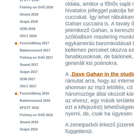
EFOTT 2018
oldala, amikor a főhős sajá
Fishing on Orfű 2018
hivatalos jelleggel pakolja fe
Strand 2018
cuccokat. Így lehet rábukk
Sziget 2018
Gahan cuccaira is. A tavaly
SZIN 2018
jelentkező Gahan, a kereszt
szólóalbum mastering munkála
VOLT 2018
egykamerás baromkodásait te
Fesztiválblog 2017
kellemes perceket okozva e
Balatonsound 2017
fanatikusoknak, de bárkinek, 
Fishing on Orfű 2017
generált kis poénokra.
Strand 2017
Sziget 2017
A „
Dave Gahan in the studi
SZIN 2017
rámutat arra, hogy az interne
VOLT 2017
ahonnan az mp3 letöltés, cd 
háromszöge által okozott kár
Fesztiválblog 2016
az elvesz, egy másik területe
Balatonsound 2016
ezt a kifejezést) lehetőségek
EFOTT 2016
nyerni, de, csak ha ügyesen 
Fishing on Orfű 2016
Strand 2016
A zeneiparból érkező júzereket
Sziget 2016
függetlenül.