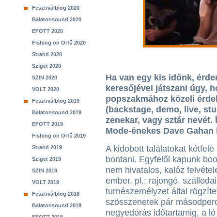
Fesztiválblog 2020
Balatonsound 2020
EFOTT 2020
Fishing on Orfű 2020
Strand 2020
Sziget 2020
Ha van egy kis időnk, érd
SZIN 2020
keresőjével játszani úgy, h
VOLT 2020
popszakmához közeli érde
Fesztiválblog 2019
(backstage, demo, live, stu
Balatonsound 2019
zenekar, vagy sztár nevét.
EFOTT 2019
Mode-énekes Dave Gahan b
Fishing on Orfű 2019
A kidobott találatokat kétfelé
Strand 2019
bontani. Egyfelől kapunk boo
Sziget 2019
nem hivatalos, kalóz felvétel
SZIN 2019
ember, pl.: rajongó, szálloda
VOLT 2019
turnészemélyzet által rögzíte
Fesztiválblog 2018
szösszenetek pár másodperc
Balatonsound 2018
negyedórás időtartamig, a ló