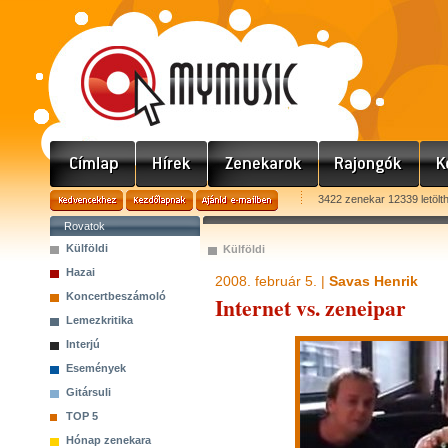
3422 zenekar 12339 letölt
Rovatok
Külföldi
Külföldi
Hazai
2008. február 5. |
Savas Henrik
Koncertbeszámoló
Internet vs. zeneipar
Lemezkritika
Interjú
Események
Gitársuli
TOP 5
Hónap zenekara