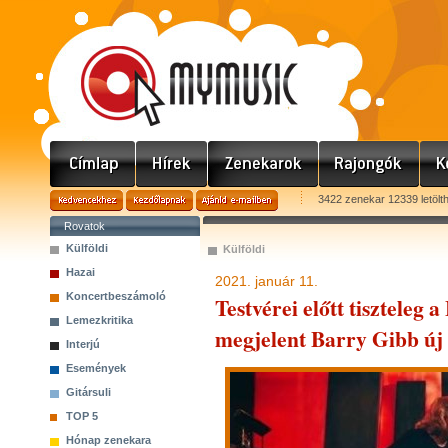
3422 zenekar 12339 letölt
Rovatok
Külföldi
Külföldi
Hazai
2021. január 11.
Koncertbeszámoló
Testvérei előtt tiszteleg 
Lemezkritika
megjelent Barry Gibb új
Interjú
Események
Gitársuli
TOP 5
Hónap zenekara