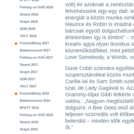
EFOTT 2018
volt) és azoknak a zenésztár
Fishing on Orfű 2018
felvehessünk egy-egy dalt: e
Strand 2018
energiát a közös munka sorá
Sziget 2018
Maurice és Robin is imádná e
SZIN 2018
bárcsak együtt dolgozhattunk
VOLT 2018
értelemben így is történt” –
kreatív agya olyan ikonikus s
Fesztiválblog 2017
közreműködőkkel, mint példá
Balatonsound 2017
Love Somebody, a Words, va
Fishing on Orfű 2017
Strand 2017
Dave Cobb számára egyébké
Sziget 2017
szupersztárokkal közös munk
SZIN 2017
Carlile-lal és Sam Smith-szel
VOLT 2017
szal, de Lady Gagával is. A
Fesztiválblog 2016
Grammy-díjas Gibb felkérte a
valóra.: „Nagyon megtisztel
Balatonsound 2016
dolgozni. A Bee Gees első a
EFOTT 2016
teljesen szürreális volt élőb
Fishing on Orfű 2016
belendül – minden idők egy
Strand 2016
őt.”
Sziget 2016