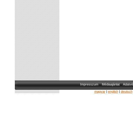
Impresszum
Médiaajánlat
Adatvé
magyar
|
english
|
deutsch