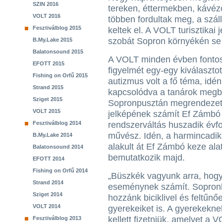
SZIN 2016
tereken, éttermekben, kávéz
VOLT 2016
többen fordultak meg, a szál
Fesztiválblog 2015
keltek el. A VOLT turisztikai
szobát Sopron környékén se l
B.My.Lake 2015
Balatonsound 2015
A VOLT minden évben fontosn
EFOTT 2015
figyelmét egy-egy kiválasztot
Fishing on Orfű 2015
autizmus volt a fő téma, id
Strand 2015
kapcsolódva a tanárok megbe
Sziget 2015
Sopronpusztán megrendezett
VOLT 2015
jelképének számít Ef Zámbó 
Fesztiválblog 2014
rendszerváltás huszadik évfo
művész. Idén, a harmincadik
B.My.Lake 2014
alakult át Ef Zámbó keze ala
Balatonsound 2014
bemutatkozik majd.
EFOTT 2014
Fishing on Orfű 2014
„Büszkék vagyunk arra, hogy
Strand 2014
eseménynek számít. Sopronbó
Sziget 2014
hozzánk biciklivel és feltűn
VOLT 2014
gyerekeiket is. A gyerekekne
kellett fizetniük, amelyet a V
Fesztiválblog 2013