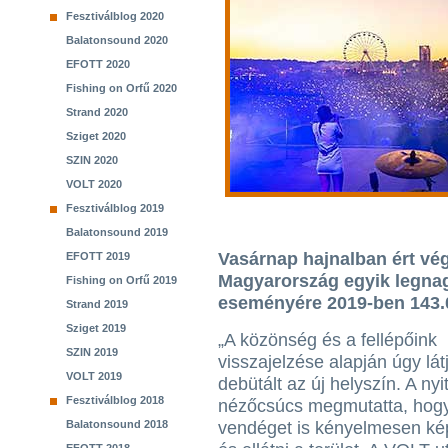
Fesztiválblog 2020
Balatonsound 2020
EFOTT 2020
Fishing on Orfű 2020
Strand 2020
Sziget 2020
SZIN 2020
VOLT 2020
Fesztiválblog 2019
Balatonsound 2019
Vasárnap hajnalban ért vég
EFOTT 2019
Magyarország egyik legnag
Fishing on Orfű 2019
eseményére 2019-ben 143.0
Strand 2019
Sziget 2019
„A közönség és a fellépőink
SZIN 2019
visszajelzése alapján úgy látj
VOLT 2019
debütált az új helyszín. A nyi
Fesztiválblog 2018
nézőcsúcs megmutatta, hog
Balatonsound 2018
vendéget is kényelmesen ké