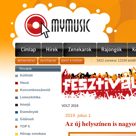
3422 zenekar 12339 letölt
Rovatok
Külföldi
Hazai
Koncertbeszámoló
Lemezkritika
Interjú
VOLT 2019
Események
2019. július 1.
Gitársuli
Az új helyszínen is nagyo
TOP 5
Hónap zenekara