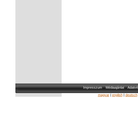
Impresszum
Médiaajánlat
Adatvé
magyar
|
english
|
deutsch