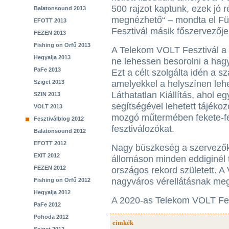
500 rajzot kaptunk, ezek jó 
Balatonsound 2013
megnézhető“ – mondta el Fü
EFOTT 2013
Fesztivál másik főszervezője
FEZEN 2013
Fishing on Orfű 2013
A Telekom VOLT Fesztivál a 
Hegyalja 2013
ne lehessen besorolni a hag
PaFe 2013
Ezt a célt szolgálta idén a s
Sziget 2013
amelyekkel a helyszínen lehet
Láthatatlan Kiállítás, ahol e
SZIN 2013
segítségével lehetett tájéko
VOLT 2013
mozgó műtermében fekete-fe
Fesztiválblog 2012
fesztiválozókat.
Balatonsound 2012
EFOTT 2012
Nagy büszkeség a szervezők
EXIT 2012
állomáson minden eddiginél 
FEZEN 2012
országos rekord született. 
nagyváros vérellátásnak meg
Fishing on Orfű 2012
Hegyalja 2012
A 2020-as Telekom VOLT Feszt
PaFe 2012
Pohoda 2012
cimkék