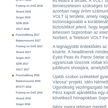
és ellátni a terület. A VOLT u
EFOTT 2018
természetesen szükséges tov
Fishing on Orfű 2018
azonban nagy öröm számunkra
Strand 2018
VOLT új területe, amely nag
Sziget 2018
biztonságosabb a korábbinál.
SZIN 2018
biztosítékot jelent, hogy leg
VOLT 2018
lehessen Sopronban az esem
Fesztiválblog 2017
Norbert, a Telekom VOLT Fesz
Balatonsound 2017
A legnagyobb érdeklődés az 
Fishing on Orfű 2017
kísérte. A headlinerek mindeg
Strand 2017
Eyed Peas és Parov Stelar is
Sziget 2017
ugyancsak tízezrek voltak kí
SZIN 2017
jubileumi showjára, amelyből 
VOLT 2017
Fesztiválblog 2016
Újabb szobor-székekkel gyar
Balatonsound 2016
Városa“ projekt. Idén Németh
Ügynökség vezérigazgató hely
EFOTT 2016
Pénz kapott ajándékba egy-
Fishing on Orfű 2016
következő hónapokban Sopron
Strand 2016
Sziget 2016
Négy napra teljesen megtelt