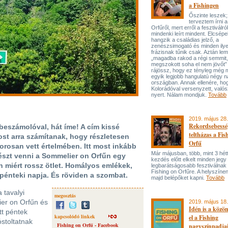
a Fishingen
Őszinte leszek;
terveztem írni 
Orfűről, mert erről a fesztiválró
mindenki leírt mindent. Elcsépe
hangzik a családias jelző, a
zenészsimogató és minden ily
frázisnak tűnik csak. Aztán le
„magadba rakod a régi semmit,
megszokott soha el nem jövőt”
rájössz, hogy ez tényleg még 
egyik legjobb hangulatú négy n
országban. Annak ellenére, hog
Kolorádóval versenyzett, valós
nyert. Nálam mondjuk.
Tovább
2019. május 28.
Rekordsebesség
eszámolóval, hát íme! A cím kissé
teltházas a Fis
ost arra számítanak, hogy részletesen
Orfű
orosan vett értelmében. Itt most inkább
Már májusban, több, mint 3 hétt
t részt venni a Sommelier on Orfűn egy
kezdés előtt elkelt minden jegy
n miért rossz ötlet. Homályos emlékek,
legbarátságosabb fesztiválnak t
Fishing on Orfűre. A helyszíne
O pénteki napja. És röviden a szombat.
majd belépőket kapni.
Tovább
 tavalyi
megosztás
ier on Orfűn és
2019. május 18.
Idén is a közön
tt péntek
kapcsolódó linkek
el a Fishing
óstoltatnak
Fishing on Orfű - Facebook
nagyszínpadjai