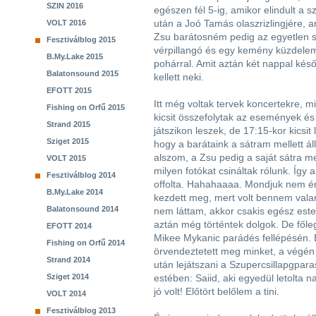
SZIN 2016
egészen fél 5-ig, amikor elindult a 
után a Joó Tamás olaszrizlingjére, 
VOLT 2016
Zsu barátosném pedig az egyetlen sil
Fesztiválblog 2015
vérpillangó és egy kemény küzdele
B.My.Lake 2015
pohárral. Amit aztán két nappal későb
Balatonsound 2015
kellett neki.
EFOTT 2015
Itt még voltak tervek koncertekre
Fishing on Orfű 2015
kicsit összefolytak az események és
Strand 2015
játszikon leszek, de 17:15-kor kicsit
Sziget 2015
hogy a barátaink a sátram mellett ál
alszom, a Zsu pedig a saját sátra mel
VOLT 2015
milyen fotókat csináltak rólunk. Így 
Fesztiválblog 2014
offolta. Hahahaaaa. Mondjuk nem én 
B.My.Lake 2014
kezdett meg, mert volt bennem valam
Balatonsound 2014
nem láttam, akkor csakis egész este
aztán még történtek dolgok. De fő
EFOTT 2014
Mikee Mykanic parádés fellépésén. 
Fishing on Orfű 2014
örvendeztetett meg minket, a végén 
Strand 2014
után lejátszani a Szupercsillapgpar
Sziget 2014
estében: Saiid, aki egyedül letolta 
jó volt! Előtört belőlem a tini.
VOLT 2014
Fesztiválblog 2013