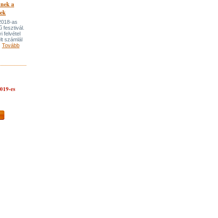
nnek a
lek
 2018-as
 fesztivál.
 felvétel
lt számlál
.
Tovább
2019-es