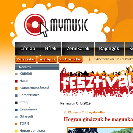
3422 zenekar 12339 letölt
Rovatok
Külföldi
Hazai
Koncertbeszámoló
Lemezkritika
Interjú
Fishing on Orfű 2019
Események
2019. június 28. |
-gabriella-
Gitársuli
Hogyan ginázzuk be magunkat
TOP 5
Hónap zenekara