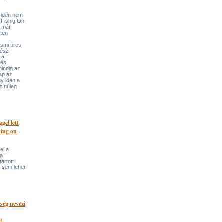
 idén nem
a Fishig On
l már
lten
esmi üres
mész
 a
 és
mindig az
ap az
y idén a
zínűleg
gel lett
hing on
el a
 a
artott
n sem lehet
ség nevezi
t