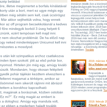
 szép belátást
Immáron ötödik éve a közönsé
re, illetve megismertet a borfalu kínálatával
legbarátságosabb fesztivál híré
Fishing on Orfű nagyszínpada
 korty után a bort, mert ez ugye mégis egy
neveiről. A fesztivál tudatosan s
ntétben még sétálni sem kell, csak ücsörögsz
vissza a szponzori jelenlétet O
legnagyobb zenei helyszínek
. Már akkor sejthettük volna, hogy ennek
természetesen idén sem mara
kor az off program becsekkolásnál a kedves
név nélkül! A publikum pedig m
évben lelkesen dönt: 2018-ban
30 főre mindegyik borból 3 üveg helyett 6
veszélyeztetett állatfajok (Ta
és Tiszavirág), 2017-ben ked
jeznünk, ezért tempósan kell majd inni.
háziállat (Kacat – Beck Zoli kut
z nem okozhat problémát. De ha előző nap
2016-ban már nem élő zenész 
Ferenc Nemzetközi Nagyszínp
 hogy neked mindenképpen Unicumot kell inni
ben dalszövegidézet lett a na
ermészetes a mosolyod.
névadója - a közönség döntés
értelmében.
Tovább
s után két szimpatikus archoz csatlakozva
inden ilyen szokott: jött az első pohár bor,
2019. március 4
Itt a Fishing o
nyomod. Hirtelen jön még egy, amúgy kiváló
teljes zenei pr
csúszik. Mondanám, hogy okosan felépített
Folytatódik a
egyedik pohár tájékán kezdtem elveszíteni a
nagyszínpadok
 feltenni magamat a térképre, amikor az
fiatalodása, ismét jön menő külf
garázsrockzenekar Orfűre, le
rősömmel nem sikerült rájönni mit ábrázol
különleges koncert és nagy vis
ltettem a borokhoz kapcsolható
2019 minden zenei programjáv
egyszerre jön ki a fesztivál.​
To
őtt, magának a borásznak, közben ostobán
 „Ez mi?”. Ez még magát az embert is
k a dologhoz. Amúgy egy mandula volt,
2019. február 2
Frissül a Nagy
át ez ebben a mederben haladt tovább