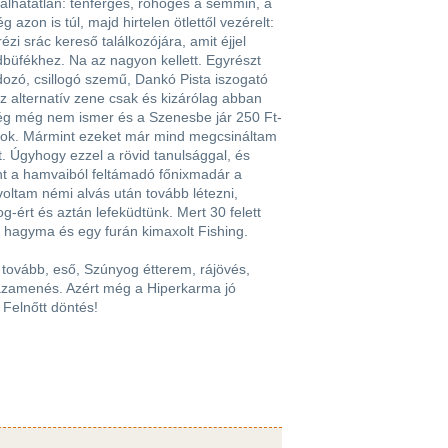
alhatatlan: ténfergés, röhögés a semmin, a
zon is túl, majd hirtelen ötlettől vezérelt:
i srác kereső találkozójára, amit éjjel
büfékhez. Na az nagyon kellett. Egyrészt
ozó, csillogó szemű, Dankó Pista iszogató
az alternatív zene csak és kizárólag abban
ég még nem ismer és a Szenesbe jár 250 Ft-
agyok. Mármint ezeket már mind megcsináltam
et. Úgyhogy ezzel a rövid tanulsággal, és
nt a hamvaiból feltámadó főnixmadár a
oltam némi alvás után tovább létezni,
-ért és aztán lefeküdtünk. Mert 30 felett
tt hagyma és egy furán kimaxolt Fishing.
tovább, eső, Szúnyog étterem, rájövés,
azamenés. Azért még a Hiperkarma jó
 Felnőtt döntés!