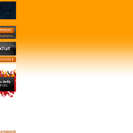
jegyez
i nyomorok