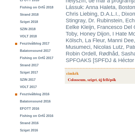
helyszín, de már a programja
EFOTT 2018
Lássuk: Anna Haleta, Boston
Fishing on Orfű 2018
Chris Liebing, D.A.L.I., Dixo
Strand 2018
Stingray, Dr. Rubinstein, Ec
Sziget 2018
Eelke Kleijn, Francesco Del
SZIN 2018
Toby, Honey Dijon, I Hate M
VOLT 2018
Kölsch, La Fleur, Manni Dee
Fesztiválblog 2017
Musumeci, Nicolas Lutz, Pat
Balatonsound 2017
Robin Ordell, Rødhåd, Sas
Fishing on Orfű 2017
SPFOAKS [SPFDJ & Héctor Oak
Strand 2017
Sziget 2017
cimkék
Colosseum
,
sziget
,
új fellépők
SZIN 2017
VOLT 2017
Fesztiválblog 2016
Balatonsound 2016
EFOTT 2016
Fishing on Orfű 2016
Strand 2016
Sziget 2016