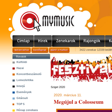
3422 zenekar 12339 letölt
Rovatok
Külföldi
Hazai
Koncertbeszámoló
Lemezkritika
Interjú
Sziget 2020
Események
2020. március 11.
Gitársuli
Megújul a Colosseum
TOP 5
Hónap zenekara