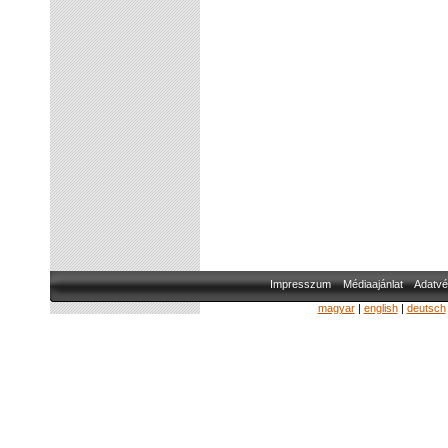
Impresszum
Médiaajánlat
Adatvé
magyar
|
english
|
deutsch