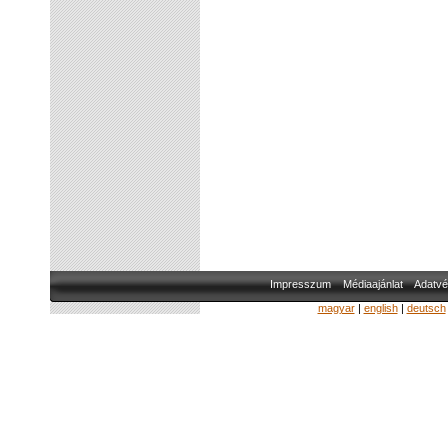
Impresszum
Médiaajánlat
Adatvé
magyar
|
english
|
deutsch