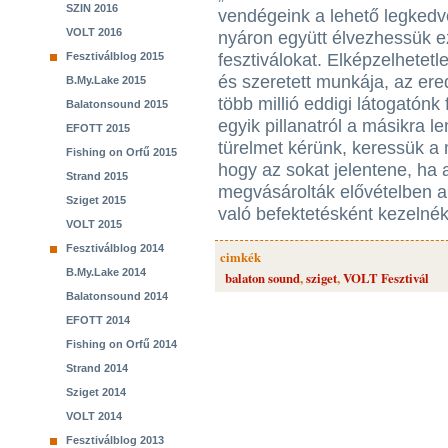
SZIN 2016
vendégeink a lehető legkedv
VOLT 2016
nyáron együtt élvezhessük e
Fesztiválblog 2015
fesztiválokat. Elképzelhetetl
és szeretett munkája, az er
B.My.Lake 2015
több millió eddigi látogatón
Balatonsound 2015
egyik pillanatról a másikra l
EFOTT 2015
türelmet kérünk, keressük a
Fishing on Orfű 2015
hogy az sokat jelentene, ha 
Strand 2015
megvásárolták elővételben a j
Sziget 2015
való befektetésként kezelnék
VOLT 2015
Fesztiválblog 2014
cimkék
B.My.Lake 2014
balaton sound
,
sziget
,
VOLT Fesztivál
Balatonsound 2014
EFOTT 2014
Fishing on Orfű 2014
Strand 2014
Sziget 2014
VOLT 2014
Fesztiválblog 2013