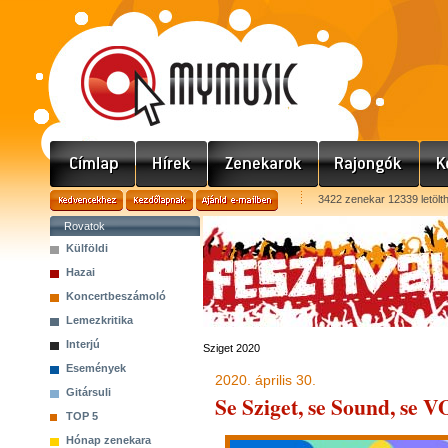
3422 zenekar 12339 letölt
Rovatok
Külföldi
Hazai
Koncertbeszámoló
Lemezkritika
Interjú
Sziget 2020
Események
2020. április 30.
Gitársuli
Se Sziget, se Sound, se 
TOP 5
Hónap zenekara