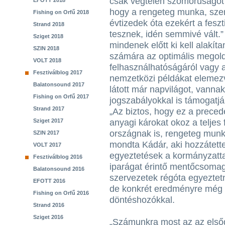
csak végtelen szomorúságot
EFOTT 2018
hogy a rengeteg munka, szer
Fishing on Orfű 2018
évtizedek óta ezekért a feszt
Strand 2018
tesznek, idén semmivé vált.”
Sziget 2018
mindenek előtt ki kell alakít
SZIN 2018
számára az optimális megoldá
VOLT 2018
felhasználhatóságáról vagy a
Fesztiválblog 2017
nemzetközi példákat eleme
Balatonsound 2017
látott már napvilágot, vanna
Fishing on Orfű 2017
jogszabályokkal is támogatjá
Strand 2017
„Az biztos, hogy ez a preced
Sziget 2017
anyagi károkat okoz a teljes 
országnak is, rengeteg munk
SZIN 2017
mondta Kádár, aki hozzátette
VOLT 2017
egyeztetések a kormányzattal
Fesztiválblog 2016
iparágat érintő mentőcsomag
Balatonsound 2016
szervezetek régóta egyeztetn
EFOTT 2016
de konkrét eredményre még n
Fishing on Orfű 2016
döntéshozókkal.
Strand 2016
Sziget 2016
„Számunkra most az az első