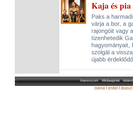
Kaja és pia
Paks a harmadi
várja a bor, a 
rajongóit vagy 
tizenhetedik Ga
hagyományait, 
szolgál a vissz
újabb érdeklőd
Impresszum
Médiaajánlat
Adatvé
magyar
|
english
|
deutsch