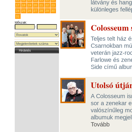
látvány és hang
17
18
19
20
21
22
23
különleges fellé
24
25
26
27
28
29
30
31
1
2
3
4
5
6
Időszak:
Colosseum 
-
Teljes telt ház 
Csarnokban múl
Hirdetés
veterán jazz-ro
Farlowe és zen
Side című albu
Utolsó útjá
A Colosseum ism
sor a zenekar e
valószínűleg mos
albumuk megjel
Tovább