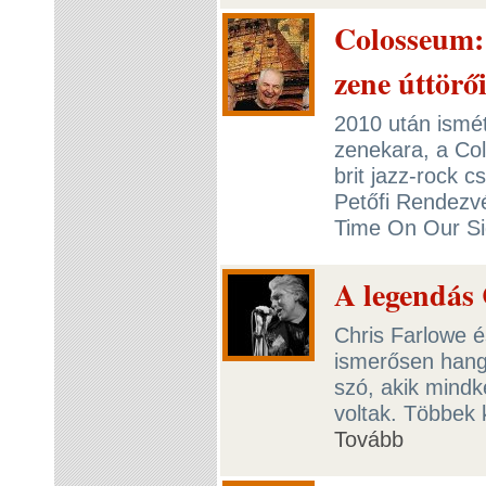
Colosseum: 
zene úttörő
2010 után ismét
zenekara, a Col
brit jazz-rock 
Petőfi Rendezv
Time On Our Si
A legendás 
Chris Farlowe 
ismerősen hangz
szó, akik mindk
voltak. Többek 
Tovább