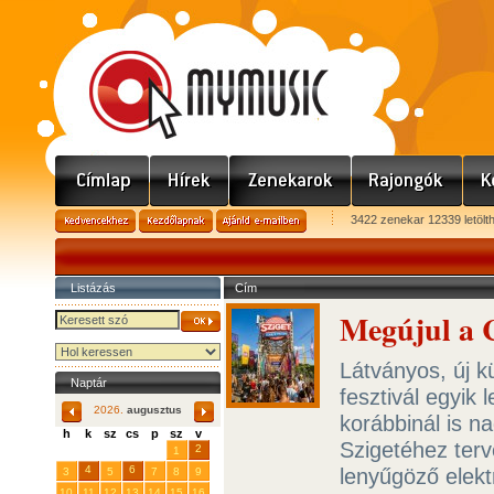
3422 zenekar 12339 letölt
Listázás
Cím
Megújul a 
Látványos, új kü
Naptár
fesztivál egyik
2026.
augusztus
korábbinál is 
h
k
sz
cs
p
sz
v
Szigetéhez terv
29
31
2
27
28
30
1
4
6
lenyűgöző elekt
3
5
7
8
9
10
11
12
13
14
15
16