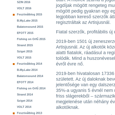
SZIN 2016
jogdíjak mögött rengeteg mu
VOLT 2016
mögött pedig gyakran egy eg
Fesztiválblog 2015
legjobban kereső szerzők át
B.My.Lake 2015
regisztráltak az Artisjusnál.
Balatonsound 2015
Fiatal szerzők, profitábilis új
EFOTT 2015
Fishing on Orfű 2015
2019-ben 1501 új zeneszerző,
Strand 2015
Artisjusnál. Az új alkotók k
Sziget 2015
alatti fiatalok, ráadásul a re
tolódik. Mind a huszonévesek
VOLT 2015
évről évre nő.
Fesztiválblog 2014
B.My.Lake 2014
2019-ben hivatalosan 17336
Balatonsound 2014
született. Az új daloknak be
EFOTT 2014
jelentősége van egy dalszerz
Fishing on Orfű 2014
35%-a ugyanis 5 évnél nem 
Strand 2014
friss slágerekből – származik
Sziget 2014
megjelenése után néhány évv
alkotóknak.
VOLT 2014
Fesztiválblog 2013