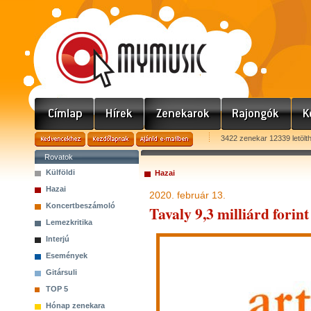
3422 zenekar 12339 letölt
Rovatok
Külföldi
Hazai
Hazai
2020. február 13.
Koncertbeszámoló
Tavaly 9,3 milliárd forin
Lemezkritika
Interjú
Események
Gitársuli
TOP 5
Hónap zenekara