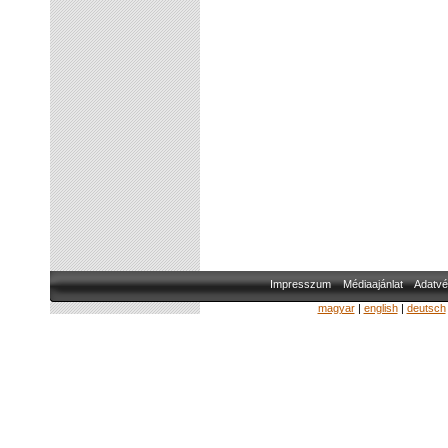
Impresszum
Médiaajánlat
Adatvé
magyar
|
english
|
deutsch