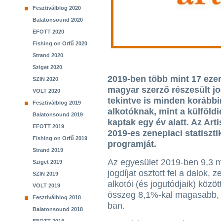
Fesztiválblog 2020
Balatonsound 2020
EFOTT 2020
Fishing on Orfű 2020
Strand 2020
Sziget 2020
2019-ben több mint 17 ezer 
SZIN 2020
magyar szerző részesült jo
VOLT 2020
tekintve is minden korábbin
Fesztiválblog 2019
alkotóknak, mint a külföldie
Balatonsound 2019
kaptak egy év alatt. Az Art
EFOTT 2019
2019-es zenepiaci statisztik
Fishing on Orfű 2019
programját.
Strand 2019
Az egyesület 2019-ben 9,3 mil
Sziget 2019
jogdíjat osztott fel a dalok,
SZIN 2019
alkotói (és jogutódjaik) közöt
VOLT 2019
összeg 8,1%-kal magasabb, 
Fesztiválblog 2018
ban.
Balatonsound 2018