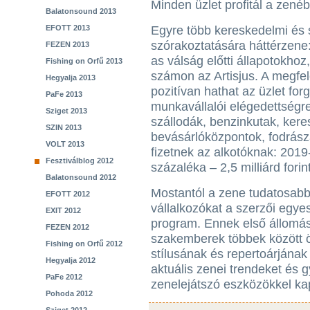
Minden üzlet profitál a zenéb
Balatonsound 2013
EFOTT 2013
Egyre több kereskedelmi és 
szórakoztatására háttérzene:
FEZEN 2013
as válság előtti állapotokhoz
Fishing on Orfű 2013
számon az Artisjus. A megfe
Hegyalja 2013
pozitívan hathat az üzlet for
PaFe 2013
munkavállalói elégedettségre
Sziget 2013
szállodák, benzinkutak, kere
SZIN 2013
bevásárlóközpontok, fodrásza
VOLT 2013
fizetnek az alkotóknak: 2019-
Fesztiválblog 2012
százaléka – 2,5 milliárd fori
Balatonsound 2012
Mostantól a zene tudatosabb
EFOTT 2012
vállalkozókat a szerzői egyesü
EXIT 2012
program. Ennek első állomás
FEZEN 2012
szakemberek többek között ö
Fishing on Orfű 2012
stílusának és repertoárjának
Hegyalja 2012
aktuális zenei trendeket és g
PaFe 2012
zenelejátszó eszközökkel kap
Pohoda 2012