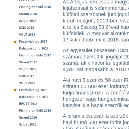
EFOTT 2018
Az Artisjus nemcsak a magya
Fishing on Orfű 2018
lejátszásait is számontartja, 
külföldi szerzőknek jutó jo
Strand 2018
körül mozgott, 2019-ben vis
Sziget 2018
a teljes összeg 53,6%-át kap
SZIN 2018
külföldiek. A magyar alkotókna
VOLT 2018
17%-kal több, mint 2018-ban
Fesztiválblog 2017
Balatonsound 2017
Az egyesület összesen 1381
Fishing on Orfű 2017
számára fizetett ki jogdíjat 
száma, akik havonta legalább 
Strand 2017
4,5%-kal magasabb a 2018-a
Sziget 2017
SZIN 2017
Aki havi 5 ezer és 50 ezer Ft
VOLT 2017
szinten 60-600 ezer forintnyi 
Fesztiválblog 2016
tudja finanszírozni a zenélést
Balatonsound 2016
hangszer vagy hangtechnika 
EFOTT 2016
képviselik a hazai szerzők e
Fishing on Orfű 2016
A piramis csúcsán a szerzők
Strand 2016
havi bruttó 500 ezer forint j
Sziget 2016
után. A művek száma a jogdí