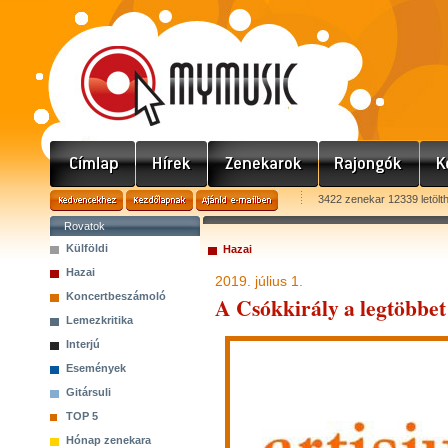
3422 zenekar 12339 letölt
Rovatok
Külföldi
Hazai
Hazai
2019. július 1.
Koncertbeszámoló
A Csókkirály a legtöbbet 
Lemezkritika
Interjú
Események
Gitársuli
TOP 5
Hónap zenekara