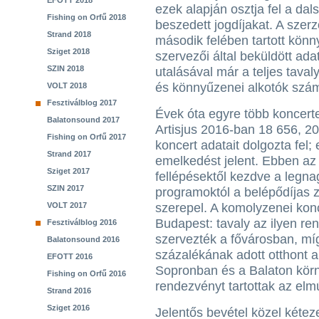
EFOTT 2018
ezek alapján osztja fel a da
Fishing on Orfű 2018
beszedett jogdíjakat. A szerz
Strand 2018
második felében tartott kön
Sziget 2018
szervezői által beküldött adat
SZIN 2018
utalásával már a teljes taval
és könnyűzenei alkotók száml
VOLT 2018
Fesztiválblog 2017
Évek óta egyre több koncer
Balatonsound 2017
Artisjus 2016-ban 18 656, 2
Fishing on Orfű 2017
koncert adatait dolgozta fel;
Strand 2017
emelkedést jelent. Ebben az
Sziget 2017
fellépésektől kezdve a legna
SZIN 2017
programoktól a belépődíjas 
VOLT 2017
szerepel. A komolyzenei kon
Budapest: tavaly az ilyen r
Fesztiválblog 2016
szervezték a fővárosban, mí
Balatonsound 2016
százalékának adott otthont a
EFOTT 2016
Sopronban és a Balaton körn
Fishing on Orfű 2016
rendezvényt tartottak az elm
Strand 2016
Sziget 2016
Jelentős bevétel közel kéte