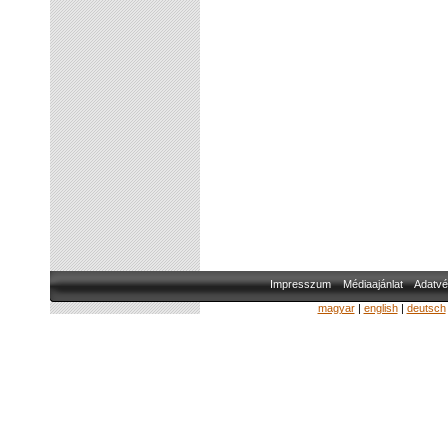
Impresszum
Médiaajánlat
Adatvé
magyar
|
english
|
deutsch