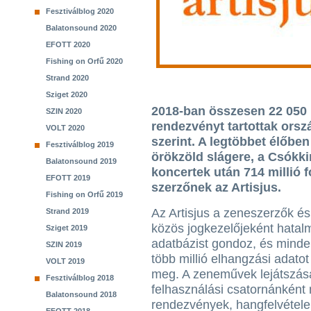
Fesztiválblog 2020
Balatonsound 2020
EFOTT 2020
Fishing on Orfű 2020
Strand 2020
Sziget 2020
2018-ban összesen 22 050
SZIN 2020
rendezvényt tartottak orszá
VOLT 2020
szerint. A legtöbbet élőben
Fesztiválblog 2019
örökzöld slágere, a Csókkirá
Balatonsound 2019
koncertek után 714 millió f
EFOTT 2019
szerzőnek az Artisjus.
Fishing on Orfű 2019
Az Artisjus a zeneszerzők é
Strand 2019
közös jogkezelőjeként hatal
Sziget 2019
adatbázist gondoz, és mind
SZIN 2019
több millió elhangzási adatot
VOLT 2019
meg. A zeneművek lejátszás
Fesztiválblog 2018
felhasználási csatornánként m
Balatonsound 2018
rendezvények, hangfelvétele