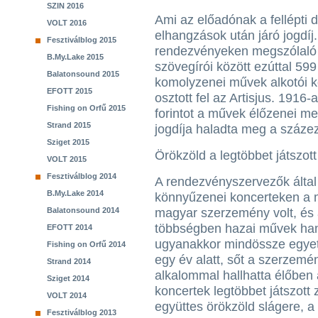
SZIN 2016
Ami az előadónak a fellépti d
VOLT 2016
elhangzások után járó jogdí
Fesztiválblog 2015
rendezvényeken megszólaló 
B.My.Lake 2015
szövegírói között ezúttal 599 
Balatonsound 2015
komolyzenei művek alkotói köz
EFOTT 2015
osztott fel az Artisjus. 1916
Fishing on Orfű 2015
forintot a művek élőzenei me
Strand 2015
jogdíja haladta meg a százeze
Sziget 2015
Örökzöld a legtöbbet játszott
VOLT 2015
Fesztiválblog 2014
A rendezvényszervezők által b
B.My.Lake 2014
könnyűzenei koncerteken a
Balatonsound 2014
magyar szerzemény volt, és
többségben hazai művek han
EFOTT 2014
ugyanakkor mindössze egyet
Fishing on Orfű 2014
egy év alatt, sőt a szerzemény
Strand 2014
alkalommal hallhatta élőben
Sziget 2014
koncertek legtöbbet játszott
VOLT 2014
együttes örökzöld slágere, a 
Fesztiválblog 2013