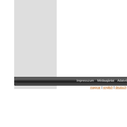
Impresszum
Médiaajánlat
Adatvé
magyar
|
english
|
deutsch