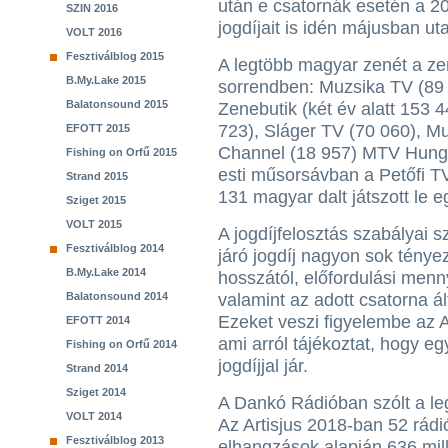
után e csatornák esetén a 2
SZIN 2016
jogdíjait is idén májusban ut
VOLT 2016
Fesztiválblog 2015
A legtöbb magyar zenét a ze
B.My.Lake 2015
sorrendben: Muzsika TV (89 
Balatonsound 2015
Zenebutik (két év alatt 153 
723), Sláger TV (70 060), M
EFOTT 2015
Channel (18 957) MTV Hungar
Fishing on Orfű 2015
esti műsorsávban a Petőfi T
Strand 2015
131 magyar dalt játszott le eg
Sziget 2015
VOLT 2015
A jogdíjfelosztás szabályai 
Fesztiválblog 2014
járó jogdíj nagyon sok tényez
B.My.Lake 2014
hosszától, előfordulási menn
Balatonsound 2014
valamint az adott csatorna ál
Ezeket veszi figyelembe az Ar
EFOTT 2014
ami arról tájékoztat, hogy e
Fishing on Orfű 2014
jogdíjjal jár.
Strand 2014
Sziget 2014
A Dankó Rádióban szólt a l
VOLT 2014
Az Artisjus 2018-ban 52 rádió
Fesztiválblog 2013
elhangzások alapján 636 milli