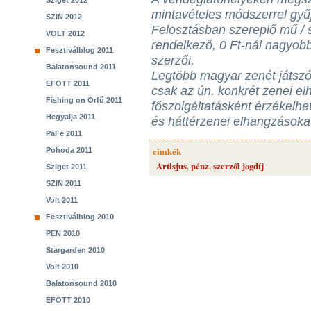
Sziget 2012
mintavételes módszerrel gyűj
SZIN 2012
Felosztásban szereplő mű / 
VOLT 2012
rendelkező, 0 Ft-nál nagyobb
Fesztiválblog 2011
szerzői.
Balatonsound 2011
Legtöbb magyar zenét játszó 
EFOTT 2011
csak az ún. konkrét zenei e
Fishing on Orfű 2011
főszolgáltatásként érzékelhe
Hegyalja 2011
és háttérzenei elhangzásokat
PaFe 2011
cimkék
Pohoda 2011
Artisjus
,
pénz
,
szerzői jogdíj
Sziget 2011
SZIN 2011
Volt 2011
Fesztiválblog 2010
PEN 2010
Stargarden 2010
Volt 2010
Balatonsound 2010
EFOTT 2010