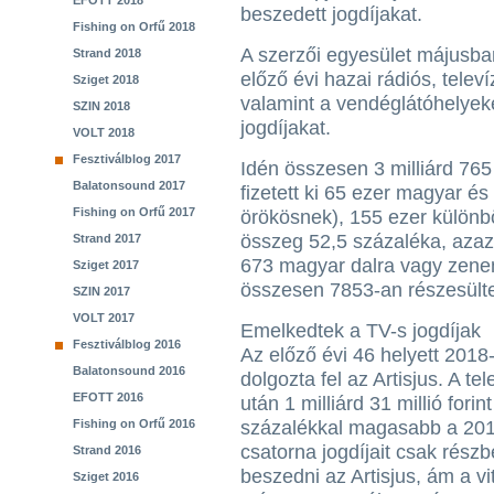
EFOTT 2018
beszedett jogdíjakat.
Fishing on Orfű 2018
A szerzői egyesület májusban
Strand 2018
előző évi hazai rádiós, telev
Sziget 2018
valamint a vendéglátóhelyek
SZIN 2018
jogdíjakat.
VOLT 2018
Fesztiválblog 2017
Idén összesen 3 milliárd 765 mi
Balatonsound 2017
fizetett ki 65 ezer magyar és
Fishing on Orfű 2017
örökösnek), 155 ezer különbö
összeg 52,5 százaléka, azaz 1 
Strand 2017
673 magyar dalra vagy zene
Sziget 2017
összesen 7853-an részesülte
SZIN 2017
VOLT 2017
Emelkedtek a TV-s jogdíjak
Fesztiválblog 2016
Az előző évi 46 helyett 2018
Balatonsound 2016
dolgozta fel az Artisjus. A t
EFOTT 2016
után 1 milliárd 31 millió fori
Fishing on Orfű 2016
százalékkal magasabb a 2018
csatorna jogdíjait csak rész
Strand 2016
beszedni az Artisjus, ám a 
Sziget 2016