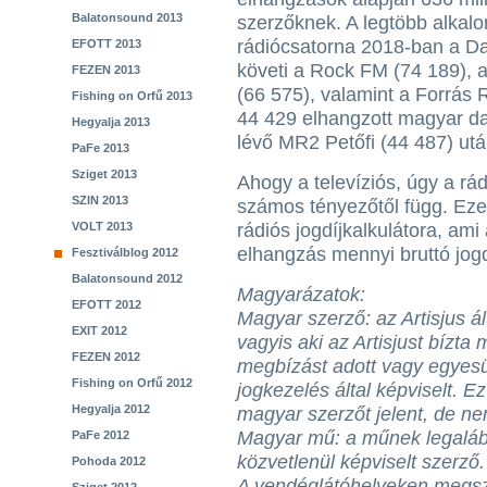
Balatonsound 2013
szerzőknek. A legtöbb alkal
rádiócsatorna 2018-ban a Da
EFOTT 2013
követi a Rock FM (74 189), 
FEZEN 2013
(66 575), valamint a Forrás 
Fishing on Orfű 2013
44 429 elhangzott magyar dall
Hegyalja 2013
lévő MR2 Petőfi (44 487) utá
PaFe 2013
Sziget 2013
Ahogy a televíziós, úgy a rád
SZIN 2013
számos tényezőtől függ. Ezek
VOLT 2013
rádiós jogdíjkalkulátora, ami
elhangzás mennyi bruttó jogdíj
Fesztiválblog 2012
Balatonsound 2012
Magyarázatok:
EFOTT 2012
Magyar szerző: az Artisjus ál
EXIT 2012
vagyis aki az Artisjust bízta 
FEZEN 2012
megbízást adott vagy egyesüle
Fishing on Orfű 2012
jogkezelés által képviselt. E
Hegyalja 2012
magyar szerzőt jelent, de nem
Magyar mű: a műnek legalább 
PaFe 2012
közvetlenül képviselt szerző.
Pohoda 2012
A vendéglátóhelyeken megszó