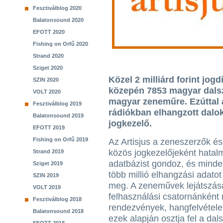
Fesztiválblog 2020
Balatonsound 2020
EFOTT 2020
Fishing on Orfű 2020
Strand 2020
Sziget 2020
Közel 2 milliárd forint jogdí
SZIN 2020
közepén 7853 magyar dals
VOLT 2020
magyar zeneműre. Ezúttal 
Fesztiválblog 2019
rádiókban elhangzott dalok 
Balatonsound 2019
jogkezelő.
EFOTT 2019
Fishing on Orfű 2019
Az Artisjus a zeneszerzők é
közös jogkezelőjeként hatal
Strand 2019
adatbázist gondoz, és mind
Sziget 2019
több millió elhangzási adatot
SZIN 2019
meg. A zeneművek lejátszás
VOLT 2019
felhasználási csatornánként m
Fesztiválblog 2018
rendezvények, hangfelvétele
Balatonsound 2018
ezek alapján osztja fel a da