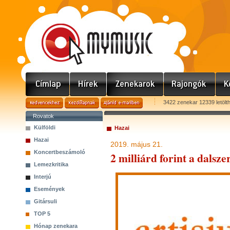
3422 zenekar 12339 letölt
Rovatok
Külföldi
Hazai
Hazai
2019. május 21.
Koncertbeszámoló
2 milliárd forint a dalsz
Lemezkritika
Interjú
Események
Gitársuli
TOP 5
Hónap zenekara