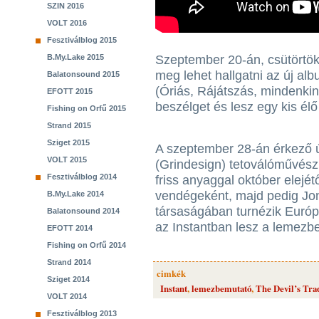
SZIN 2016
VOLT 2016
Fesztiválblog 2015
B.My.Lake 2015
Szeptember 20-án, csütörtö
meg lehet hallgatni az új alb
Balatonsound 2015
(Óriás, Rájátszás, mindenki
EFOTT 2015
beszélget és lesz egy kis élő
Fishing on Orfű 2015
Strand 2015
Sziget 2015
A szeptember 28-án érkező ú
VOLT 2015
(Grindesign) tetoválóművész 
Fesztiválblog 2014
friss anyaggal október elejét
vendégeként, majd pedig Jo
B.My.Lake 2014
társaságában turnézik Euró
Balatonsound 2014
az Instantban lesz a lemezb
EFOTT 2014
Fishing on Orfű 2014
Strand 2014
cimkék
Sziget 2014
Instant
,
lemezbemutató
,
The Devil’s Tra
VOLT 2014
Fesztiválblog 2013