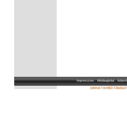
Impresszum
Médiaajánlat
Adatvé
magyar
|
english
|
deutsch