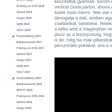
EFOTT 2018
készítettük gyermek- korom 
Fishing on Orfű 2018
verőcei Duna parton, ahova 
tudok most menni. Tele van
Strand 2018
támogatja a dalt, amiben egy
Sziget 2018
családokat, barátokat, élete
SZIN 2018
a béke amit a magányban meg
VOLT 2018
plusz az a bizonyosság, hogy
Fesztiválblog 2017
is tér, még ha csak pillanato
Balatonsound 2017
perszonális poklával, ami a v
Fishing on Orfű 2017
Strand 2017
Sziget 2017
SZIN 2017
VOLT 2017
Fesztiválblog 2016
Balatonsound 2016
EFOTT 2016
Fishing on Orfű 2016
Strand 2016
Sziget 2016