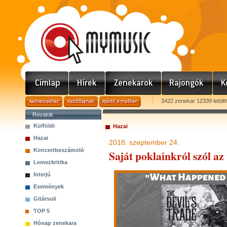
3422 zenekar 12339 letölt
Rovatok
Külföldi
Hazai
Hazai
2018. szeptember 24.
Koncertbeszámoló
Saját poklainkról szól az
Lemezkritika
Interjú
Események
Gitársuli
TOP 5
Hónap zenekara