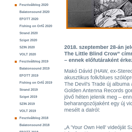
Fesztiválblog 2020
Balatonsound 2020
EFOTT 2020
Fishing on Orfű 2020
Strand 2020
Sziget 2020
2018. szeptember 28-án j
SZIN 2020
The Little Blind Crow” cím
VOLT 2020
– ennek előfutáraként érke
Fesztiválblog 2019
Balatonsound 2019
Makó Dávid (HAW, ex-Stereo
EFOTT 2019
akusztikus folk/blues szólópr
Fishing on Orfű 2019
The Devil's Trade új albuma
Golden Antenna Records g
Strand 2019
jövő héten jelenik meg – en
Sziget 2019
beharangozójaként egy új vide
SZIN 2019
mesélt a dalról:
VOLT 2019
Fesztiválblog 2018
Balatonsound 2018
„A 'Your Own Hell' videóját 