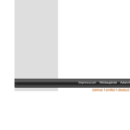
Impresszum
Médiaajánlat
Adatvé
magyar
|
english
|
deutsch