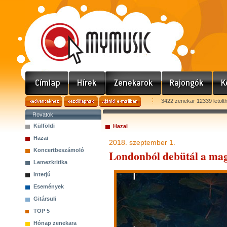
3422 zenekar 12339 letölt
Rovatok
Külföldi
Hazai
Hazai
2018. szeptember 1.
Koncertbeszámoló
Londonból debütál a ma
Lemezkritika
Interjú
Események
Gitársuli
TOP 5
Hónap zenekara