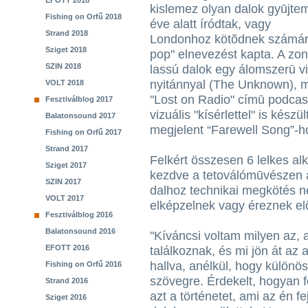
EFOTT 2018
kislemez olyan dalok gyūjte
Fishing on Orfű 2018
éve alatt íródtak, vagy
Strand 2018
Londonhoz kötõdnek számára
Sziget 2018
pop" elnevezést kapta. A zon
SZIN 2018
lassú dalok egy álomszerū v
nyitánnyal (The Unknown), m
VOLT 2018
"Lost on Radio" címū podcas
Fesztiválblog 2017
vizuális "kísérlettel" is kész
Balatonsound 2017
megjelent “Farewell Song”-h
Fishing on Orfű 2017
Strand 2017
Felkért összesen 6 lelkes al
Sziget 2017
kezdve a tetoválómūvészen á
SZIN 2017
dalhoz technikai megkötés n
VOLT 2017
elképzelnek vagy éreznek elõ
Fesztiválblog 2016
Balatonsound 2016
"Kíváncsi voltam milyen az,
EFOTT 2016
találkoznak, és mi jön át az
hallva, anélkül, hogy különö
Fishing on Orfű 2016
szövegre. Érdekelt, hogyan f
Strand 2016
azt a történetet, ami az én f
Sziget 2016