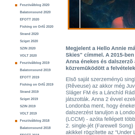
Fesztiválblog 2020
Balatonsound 2020
EFOTT 2020
Fishing on Orfű 2020
Strand 2020
Sziget 2020
Megjelent a Hello Annie m
SZIN 2020
Skies" címmel. A 2015-ben 
VOLT 2020
Anna énekes és dalszerzõ á
Fesztiválblog 2019
közremūködött a felvételek 
Balatonsound 2019
EFOTT 2019
Elsõ saját szerzeményū singl
Fishing on Orfű 2019
(Rêveuse) az akkor még Juv
Sláger FM és a Lánchíd Rádi
Strand 2019
játszották. Anna 2 évvel ezel
Sziget 2019
Londonba ment, hogy éneke
SZIN 2019
dalszerzést tanuljon a Londo
VOLT 2019
(LCCM) - azóta fellépett töb
Fesztiválblog 2018
2. single-jét (Farewell Song
Balatonsound 2018
akikkel rögzítette az "Under 