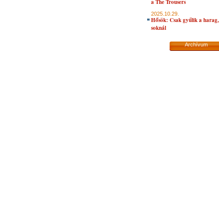
a The Trousers
2025.10.29.
Hősök: Csak gyűlik a harag, 
soknál
Archívum