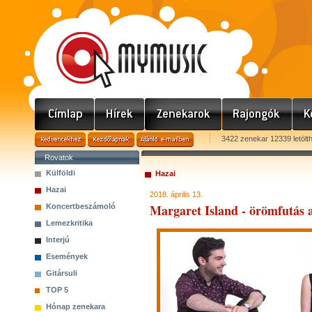
3422 zenekar 12339 letölt
Rovatok
Külföldi
Hazai
Hazai
2018. április 13.
Margaret Island - örömfutás 
Koncertbeszámoló
Lemezkritika
Interjú
Események
Gitársuli
TOP 5
Hónap zenekara