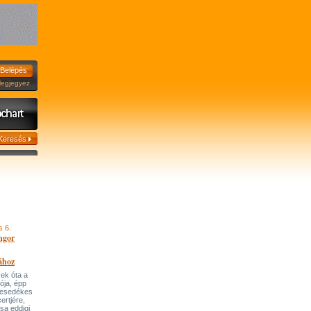
jegyez
s 6.
ngor
ához
ek óta a
tója, épp
 esedékes
ertjére,
ása eddigi