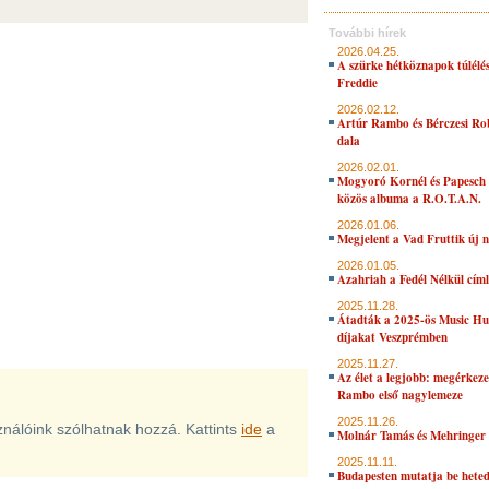
További hírek
2026.04.25.
A szürke hétköznapok túlélés
Freddie
2026.02.12.
Artúr Rambo és Bérczesi Ro
dala
2026.02.01.
Mogyoró Kornél és Papesch 
közös albuma a R.O.T.A.N.
2026.01.06.
Megjelent a Vad Fruttik új 
2026.01.05.
Azahriah a Fedél Nélkül cím
2025.11.28.
Átadták a 2025-ös Music H
díjakat Veszprémben
2025.11.27.
Az élet a legjobb: megérkeze
Rambo első nagylemeze
2025.11.26.
sználóink szólhatnak hozzá. Kattints
ide
a
Molnár Tamás és Mehringer 
2025.11.11.
Budapesten mutatja be hete