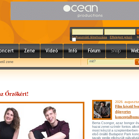
Felhasználó létrehozása
Elfelejtett jelszó
Meg
hető zene
az Őrzőkért!
2026. augusztu
Film készül bo
díjnyertes
konceptalbum
Berta Csongor, azaz bongor év
hazai zenei színtér fontos alko
most készül a szeptemberben
első önálló Budapest Park konc
tavaly pedig elkészült pályafut