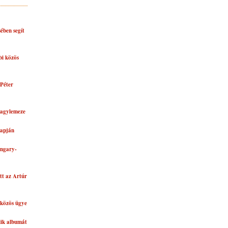
ében segít
bi közös
Péter
nagylemeze
lapján
ungary-
tt az Artúr
közös ügye
dik albumát