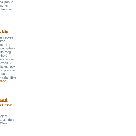
ha-pop. A
locher
 hívja a
 klip
ben egyre
ekar
mosni a
s a hiphop
álta meg
rhető
re azonban
rtozik. A
ial és rap-
e egyszerre
rikus,
 valamiféle
vább
ca: új
 a Hősök
roject
a az idén
03-as