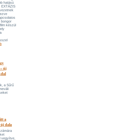
bb hatású
es EXTÁZIS
gvezetnek
yezve
apcsolatos
y bongor
film készül
ely
a
sszel
b
egy
 – új
-dal
k, a Sűrű
neváli
seket
itt a
 új dala
 számára
ket
 vegyítve,