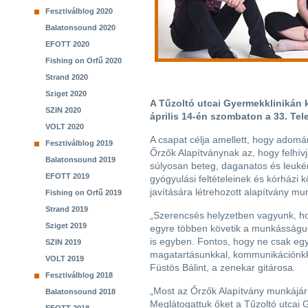
Fesztiválblog 2020
Balatonsound 2020
EFOTT 2020
Fishing on Orfű 2020
Strand 2020
Sziget 2020
A Tűzoltó utcai Gyermekklinikán k
SZIN 2020
április 14-én szombaton a 33. Te
VOLT 2020
A csapat célja amellett, hogy adomá
Fesztiválblog 2019
Őrzők Alapítványnak az, hogy felhívj
Balatonsound 2019
súlyosan beteg, daganatos és leuk
EFOTT 2019
gyógyulási feltételeinek és kórházi
javítására létrehozott alapítvány mu
Fishing on Orfű 2019
Strand 2019
„Szerencsés helyzetben vagyunk, h
Sziget 2019
egyre többen követik a munkásságunk
is egyben. Fontos, hogy ne csak eg
SZIN 2019
magatartásunkkal, kommunikációnkkal 
VOLT 2019
Füstös Bálint, a zenekar gitárosa.
Fesztiválblog 2018
„Most az Őrzők Alapítvány munkájára
Balatonsound 2018
Meglátogattuk őket a Tűzoltó utcai 