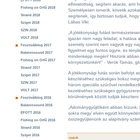
EFOTT 2018
elhivatottság, segíteni akarás, ami
Fishing on Orfű 2018
Személyesen ismerik, követik azokat
Strand 2018
segítenek, így biztosan tudjuk, hog
Lábas Viki.
Sziget 2018
SZIN 2018
„A jótékonysági futást természetese
VOLT 2018
igazán nem nagy feladat, a hatása a
személy szerint nem vagyok egy nagy 
Fesztiválblog 2017
figyelmet egy fontos ügyre, és tény
Balatonsound 2017
mindenképp megéri! Hiszünk abban, 
Fishing on Orfű 2017
környezetünkért!” - Verók Tamás, git
Strand 2017
A jótékonysági futás során befolyt
Sziget 2017
készítéséhez szükséges boksz megvá
SZIN 2017
három speciális szűrővel rendelkez
VOLT 2017
kezeléséhez szükséges gyógyszeres i
körülmények között tudják készíteni.
Fesztiválblog 2016
Balatonsound 2016
„Adománygyűjtőként abban bízunk, ho
EFOTT 2016
sokra megy’ elvén együtt könnyedén s
összegyűjtenünk az alapítvány számá
Fishing on Orfű 2016
Strand 2016
Sziget 2016
cimkék