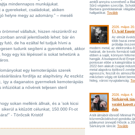
amitől annyira szerethető a Bla
 hajtja mindennapos munkájukat.
Sűrű végtelen szerzője, Schob
 a gyerekeket, családokat, akiken
Barbara gondolatainak világába
hallgatókat.
Tovább
y jó helyre megy az adomány.” – meséli
2026. május 20.
Új Acid Empire
n örömmel vállaltuk, hiszen részünkről ez
zonban annál jelentősebb lehet: bár én
Az elmúlt évek
több hazai zen
futó, de ha ezáltal fel tudjuk hívni a
próbálja össze
legesen tudunk segíteni a gyerekeknek, akkor
modern metal, az elektronika é
határait, de kevés formáció tal
hogy egy kis lépéssel is sokat tehetünk a
ebben a saját, könnyen felisme
hangját. A budapesti Acid Empi
áros.
pontosan ebbe a kategóriába ta
2022-ben alakult csapat industr
 adományokat egy kemoterápiás szerek
metal alapokra építkező zenéj
agresszív, feszült és atmoszfé
sárlására fordítja az alapítvány. Az eszköz
miközben végig ott lüktet benne
hideg, városi nyugtalanság.
To
ik, így a daganatos gyermekek kemoterápiás
nfúziókat a nővérek teljesen steril
2026. május 4.
Sárkányok tán
gy sokan mellénk állnak, és a ’sok kicsi
verziót kapott
ikerül a kitűzött célunkat, 150.000 Ft-ot
dala
ra!” - Törőcsik Kristóf
A téli álmából ébredő Minimal P
közreműködésével gondolta újr
jubileumot ünneplő Hősök a 20
Sárkányok táncát.
Tovább