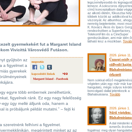
legszemélyesebb és legnagyo
lemeze. A sokszoros díjnyert
című konceptalbum dalai végi
az alkotó életén, fókuszba hel
többek között az addikcióval k
viszonyát. Az albumhoz, ahog
nemrég bejelentette, most mozi
K. Kovács Ákos és Ipacs Gerg
rendezésében a Superfactory, 
TelekomFilm és a CineSuper
gondozásában, ami már idén ő
látható lesz a mozikban.
Továb
ezelt gyermekekért fut a Margaret Island
lekom Vivicittá Városvédő Futáson.
2026. június 11.
Ünnepi estély 
nyt gyűjtsön az
megosztás
süllyedő hajón
a a figyelmet a
Blahalouisiana
émiás gyerekek
kapcsolódó linkek
érkezett
 körülményeinek
Margaret Island - Facebook
Nem sokkal előző megjelenésü
nkájára.
végtelen után egy már-már kar
hangulatú, mégis súlyos kérdé
boncolgató dallal jelentkezik a
ogy egyre több embernek zenélhetünk,
Blahalouisiana.
Tovább
at, figyelnek ránk. Ez egy nagy felelősség
y-egy ügy mellé álljunk oda, hanem a
2026. június 1.
is próbáljunk példát mutatni.” – fejti ki
Sűrű végtelen: 
Blahalouisiana
A dal mindenki
 szeretnénk felhívni a figyelmet.
ismerős érzése
Gyermekklinikán, megérintett minket az az
fogalmaz meg olyan hangulattal