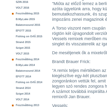
SZIN 2016
"Mióta az előző lemez a berli
VOLT 2016
azóta ügyelünk arra, hogy kül
bemutatkozhassunk, és szupe
Fesztiválblog 2015
impozáns zenei magazinok ér
B.My.Lake 2015
Balatonsound 2015
A Torso viszont nem csupán 
EFOTT 2015
rögtön két újragondolt verzió
Fishing on Orfű 2015
Vessels remixek merőben más
Strand 2015
singlet és visszaterelik az i
Sziget 2015
De meséljenek ők a mixekről
VOLT 2015
Fesztiválblog 2014
Brandt Brauer Frick:
B.My.Lake 2014
"A remix teljes mértékben az 
Balatonsound 2014
kiegészítve egy-két pluszban 
EFOTT 2014
zongoránkon vettük fel, am
Fishing on Orfű 2014
legyen szó rendes zongora h
Strand 2014
A számot továbbá inspirálta A
Sziget 2014
remixről Jan Brauer.
VOLT 2014
Vessels:
Fesztiválblog 2013