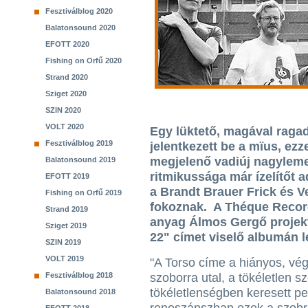
Fesztiválblog 2020
Balatonsound 2020
EFOTT 2020
Fishing on Orfű 2020
Strand 2020
Sziget 2020
SZIN 2020
VOLT 2020
Egy lüktető, magával ragad
Fesztiválblog 2019
jelentkezett be a mïus, ezz
megjelenő vadiúj nagyleme
Balatonsound 2019
ritmikussága már ízelítőt a
EFOTT 2019
a Brandt Brauer Frick és 
Fishing on Orfű 2019
fokoznak. A Théque Recor
Strand 2019
anyag Álmos Gergő projekt
Sziget 2019
22" címet viselő albumán l
SZIN 2019
VOLT 2019
"A Torso címe a hiányos, vég
Fesztiválblog 2018
szoborra utal, a tökéletlen s
tökéletlenségben keresett pe
Balatonsound 2018