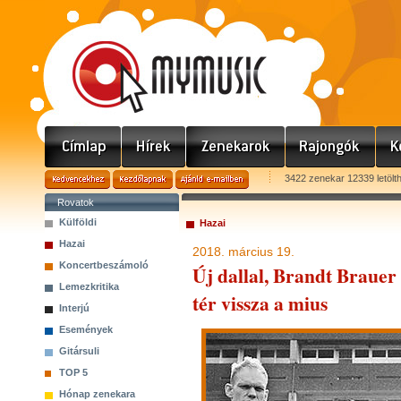
3422 zenekar 12339 letölt
Rovatok
Külföldi
Hazai
Hazai
2018. március 19.
Koncertbeszámoló
Új dallal, Brandt Brauer
Lemezkritika
tér vissza a mius
Interjú
Események
Gitársuli
TOP 5
Hónap zenekara