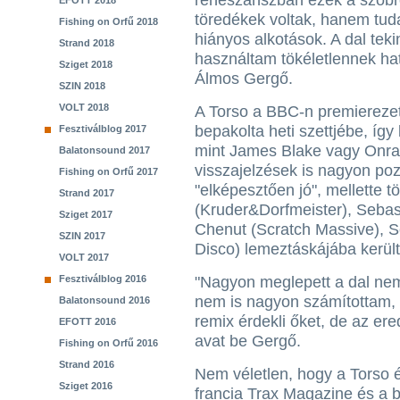
reneszánszban ezek a szob
EFOTT 2018
töredékek voltak, hanem tud
Fishing on Orfű 2018
hiányos alkotások. A dal tek
Strand 2018
használtam tökéletlennek hat
Sziget 2018
Álmos Gergő.
SZIN 2018
VOLT 2018
A Torso a BBC-n premierezet
bepakolta heti szettjébe, így
Fesztiválblog 2017
mint James Blake vagy Onra
Balatonsound 2017
visszajelzések is nagyon pozi
Fishing on Orfű 2017
"elképesztően jó", mellette 
Strand 2017
(Kruder&Dorfmeister), Sebas
Sziget 2017
Chenut (Scratch Massive), S
SZIN 2017
Disco) lemeztáskájába került
VOLT 2017
Fesztiválblog 2016
"Nagyon meglepett a dal nem
nem is nagyon számítottam, e
Balatonsound 2016
remix érdekli őket, de az er
EFOTT 2016
avat be Gergő.
Fishing on Orfű 2016
Strand 2016
Nem véletlen, hogy a Torso 
Sziget 2016
francia Trax Magazine és a b