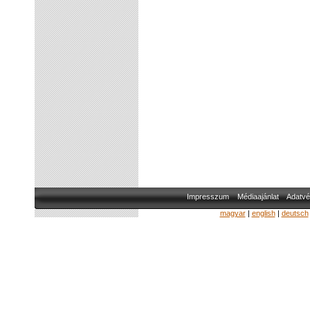
Impresszum
Médiaajánlat
Adatvé
magyar
|
english
|
deutsch