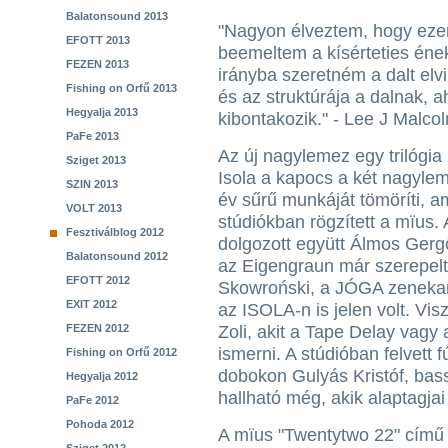
Balatonsound 2013
"Nagyon élveztem, hogy eze
EFOTT 2013
beemeltem a kísérteties éne
FEZEN 2013
irányba szeretném a dalt elv
Fishing on Orfű 2013
és az struktúrája a dalnak, 
Hegyalja 2013
kibontakozik." - Lee J Malco
PaFe 2013
Az új nagylemez egy trilógia
Sziget 2013
Isola a kapocs a két nagyle
SZIN 2013
év sűrű munkáját tömöríti, a
VOLT 2013
stúdiókban rögzített a mïus
Fesztiválblog 2012
dolgozott együtt Álmos Ger
Balatonsound 2012
az Eigengraun már szerepelt
EFOTT 2012
Skowroński, a JÓGA zenekar
EXIT 2012
az ISOLA-n is jelen volt. Vi
FEZEN 2012
Zoli, akit a Tape Delay vagy
ismerni. A stúdióban felvett 
Fishing on Orfű 2012
dobokon Gulyás Kristóf, ba
Hegyalja 2012
hallható még, akik alaptagja
PaFe 2012
Pohoda 2012
A mïus "Twentytwo 22" című 