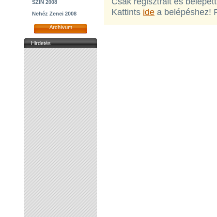
Csak regisztrált és belépet
SZIN 2008
Kattints
ide
a belépéshez! 
Nehéz Zenei 2008
Archívum
Hirdetés