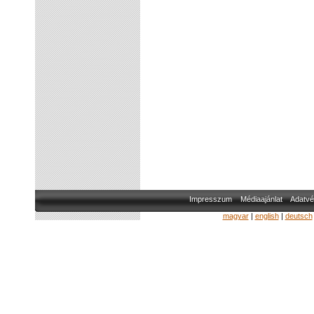
Impresszum
Médiaajánlat
Adatvé
magyar
|
english
|
deutsch