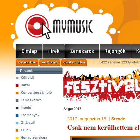
3422 zenekar 12339 letölt
Rovatok
Külföldi
Hazai
Koncertbeszámoló
Lemezkritika
Interjú
Sziget 2017
Események
2017. augusztus 15. |
Stewie
Gitársuli
Csak nem kerülhettem el 
TOP 5
Hónap zenekara