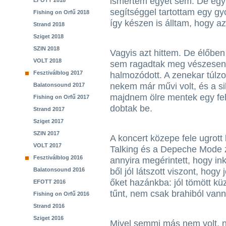
ismertem egyet sem. De egy
EFOTT 2018
segítséggel tartottam egy gyo
Fishing on Orfű 2018
így készen is álltam, hogy az
Strand 2018
Sziget 2018
SZIN 2018
Vagyis azt hittem. De élőbe
VOLT 2018
sem ragadtak meg vészesen 
Fesztiválblog 2017
halmozódott. A zenekar túlz
nekem már művi volt, és a si
Balatonsound 2017
majdnem ölre mentek egy feh
Fishing on Orfű 2017
dobtak be.
Strand 2017
Sziget 2017
SZIN 2017
A koncert közepe fele ugrott
VOLT 2017
Talking és a Depeche Mode z
Fesztiválblog 2016
annyira megérintett, hogy in
Balatonsound 2016
ből jól látszott viszont, hogy
őket hazánkba: jól tömött küz
EFOTT 2016
tűnt, nem csak brahiból vanna
Fishing on Orfű 2016
Strand 2016
Sziget 2016
Mivel semmi más nem volt, 