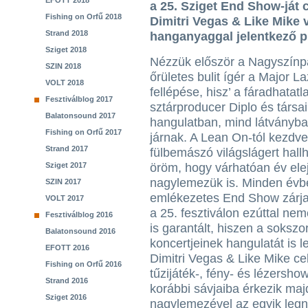
EFOTT 2018
a 25. Sziget End Show-ját 
Fishing on Orfű 2018
Dimitri Vegas & Like Mike v
Strand 2018
hanganyaggal jelentkező pu
Sziget 2018
Nézzük először a Nagyszínp
SZIN 2018
őrületes bulit ígér a Major La
VOLT 2018
fellépése, hisz’ a fáradhatatl
Fesztiválblog 2017
sztárproducer Diplo és társa
Balatonsound 2017
hangulatban, mind látványba
Fishing on Orfű 2017
járnak. A Lean On-tól kezdve
Strand 2017
fülbemászó világslágert hall
Sziget 2017
öröm, hogy várhatóan év elej
nagylemezük is. Minden évb
SZIN 2017
emlékezetes End Show zárja
VOLT 2017
a 25. fesztiválon ezúttal ne
Fesztiválblog 2016
is garantált, hiszen a soksz
Balatonsound 2016
koncertjeinek hangulatát is le
EFOTT 2016
Dimitri Vegas & Like Mike cel
Fishing on Orfű 2016
tűzijáték-, fény- és lézersh
Strand 2016
korábbi sávjaiba érkezik ma
Sziget 2016
nagylemezével az egyik legn