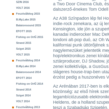
SZIN 2016
a Two Door Cinema Club, és
VOLT 2016
dalszerző-énekes Tom Odell 
Fesztiválblog 2015
Az A38 Színpadon lép fel Ho
B.My.Lake 2015
indie-rock zenekara, az új le
Balatonsound 2015
Kensington, ide jön a szupe
EFOTT 2015
kanadai indierocker Mac DeM
Fishing on Orfű 2015
londoni alt-pop duó, az Oh W
Strand 2015
kaliforniai punk úttörőjének 
Sziget 2015
nagylemezüket jelentetik me
VOLT 2015
hop/elektronikus zenei kínála
sztárproducer, DJ Shadow, j
Fesztiválblog 2014
zenei kollektívája, a GusGus,
B.My.Lake 2014
slágeres house-trap-ben utaz
Balatonsound 2014
érzést pedig a huszonéves Vi
EFOTT 2014
Fishing on Orfű 2014
Az Arénában 2017-ben is elk
Strand 2014
közönség: az első hírek szeri
Sziget 2014
legambíciózusabb elektroniku
VOLT 2014
Heldens, de a holland szuper
teszi a Szabadság Szigetén.
Fesztiválblog 2013