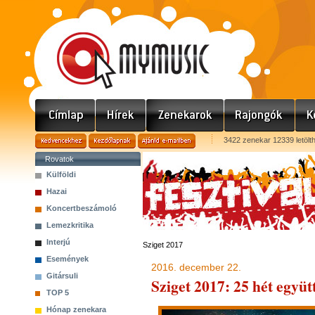
3422 zenekar 12339 letölt
Rovatok
Külföldi
Hazai
Koncertbeszámoló
Lemezkritika
Interjú
Sziget 2017
Események
2016. december 22.
Gitársuli
Sziget 2017: 25 hét együtt
TOP 5
Hónap zenekara