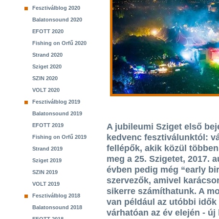
Fesztiválblog 2020
Balatonsound 2020
EFOTT 2020
Fishing on Orfű 2020
Strand 2020
Sziget 2020
SZIN 2020
VOLT 2020
Fesztiválblog 2019
Balatonsound 2019
A jubileumi Sziget első be
EFOTT 2019
kedvenc fesztiválunktól: vá
Fishing on Orfű 2019
fellépők, akik közül többe
Strand 2019
meg a 25. Szigetet, 2017. 
Sziget 2019
évben pedig még “early bir
SZIN 2019
szervezők, amivel karácson
VOLT 2019
sikerre számíthatunk. A mos
Fesztiválblog 2018
van például az utóbbi idők
Balatonsound 2018
várhatóan az év elején - új