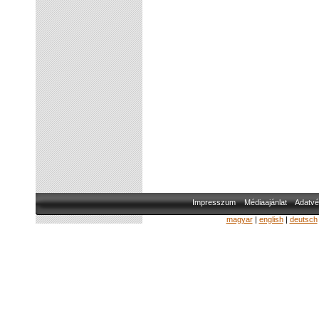
Impresszum
Médiaajánlat
Adatvé
magyar
|
english
|
deutsch