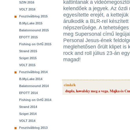
kattintanak a videómegosztók
SZIN 2016
kelendőek a jegyek. Az ózdi 
VOLT 2016
egyesítette erejét, a kettejü
Fesztiválblog 2015
árulkodik a BLR-rel készíte
B.My.Lake 2015
népszerűsége. A tehetséges 
Balatonsound 2015
meg Supersonal című legúja
EFOTT 2015
Personal Jesus-ének feldolg
Fishing on Orfű 2015
meglehetősen őrült klipet is 
Strand 2015
rock and roll július 23-án e
Sziget 2015
magad!
VOLT 2015
Fesztiválblog 2014
B.My.Lake 2014
cimkék
Balatonsound 2014
dupla
,
kowalsky meg a vega
,
Majka és Cur
EFOTT 2014
Fishing on Orfű 2014
Strand 2014
Sziget 2014
VOLT 2014
Fesztiválblog 2013