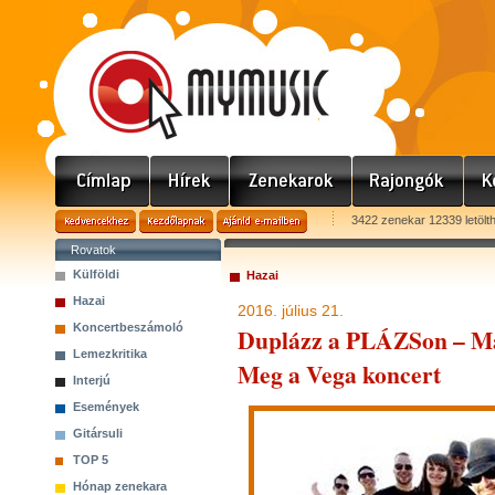
3422 zenekar 12339 letölt
Rovatok
Külföldi
Hazai
Hazai
2016. július 21.
Koncertbeszámoló
Duplázz a PLÁZSon – Ma
Lemezkritika
Meg a Vega koncert
Interjú
Események
Gitársuli
TOP 5
Hónap zenekara