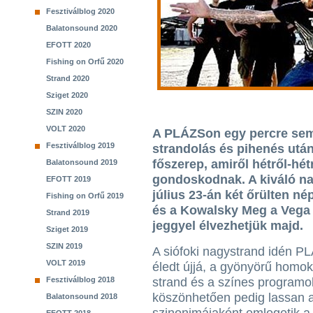
Fesztiválblog 2020
Balatonsound 2020
EFOTT 2020
Fishing on Orfű 2020
Strand 2020
Sziget 2020
SZIN 2020
VOLT 2020
A PLÁZSon egy percre sem á
Fesztiválblog 2019
strandolás és pihenés utá
főszerep, amiről hétről-hé
Balatonsound 2019
gondoskodnak. A kiváló na
EFOTT 2019
július 23-án két őrülten n
Fishing on Orfű 2019
és a Kowalsky Meg a Vega f
Strand 2019
jeggyel élvezhetjük majd.
Sziget 2019
SZIN 2019
A siófoki nagystrand idén P
VOLT 2019
éledt újjá, a gyönyörű homok
Fesztiválblog 2018
strand és a színes program
köszönhetően pedig lassan a
Balatonsound 2018