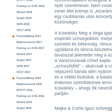
szinonimájaként emlegetik a 
EFOTT 2018
nyár szerelmesei. Nem csoda,
Fishing on Orfű 2018
zenei élet krémje is „elzarán
Strand 2018
egy csobbanás után koncertje
Sziget 2018
közönséget.
SZIN 2018
VOLT 2018
A Kowalsky Meg a Vega igazi s
Fesztiválblog 2017
inspiráló szövegeikkel, mely
Balatonsound 2017
szeretet és békesség, ritmus
Fishing on Orfű 2017
ugrálásra és táncra késztet
Strand 2017
tavasszal jelentette meg a 
a Varázsszavak címet kapta 
Sziget 2017
„színeződött” – akárcsak a c
SZIN 2017
népszerű banda idén nyáron is
VOLT 2017
és a vidéki klubokat, a bala
Fesztiválblog 2016
érdemes szemfülesnek lenni,
Balatonsound 2016
Kowalsky – ahogy ők nevezik
EFOTT 2016
partján.
Fishing on Orfű 2016
Strand 2016
Majka & Curtis igazi szövegg
Sziget 2016