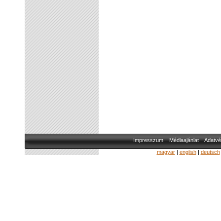
Impresszum
Médiaajánlat
Adatvé
magyar
|
english
|
deutsch