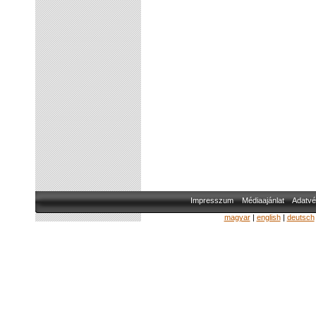
Impresszum
Médiaajánlat
Adatvé
magyar
|
english
|
deutsch