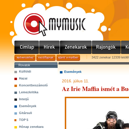
3422 zenekar 12339 letölt
Rovatok
Külföldi
Események
Hazai
2016. július 11.
Koncertbeszámoló
Az Irie Maffia ismét a B
Lemezkritika
Interjú
Események
Gitársuli
TOP 5
Hónap zenekara