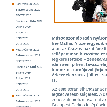
Fesztiválblog 2020
Balatonsound 2020
EFOTT 2020
Fishing on Orfű 2020
Strand 2020
Sziget 2020
Másodszor lép idén nyáron
SZIN 2020
Irie Maffia. A tizenegyedik
VOLT 2020
alatt az összes hazai fesz
Fesztiválblog 2019
fellépett már, biztosítva ez
Balatonsound 2019
legkeresettebb – zenekarai
EFOTT 2019
idén sem pihen: tavasz el
Fishing on Orfű 2019
keresztelt turnéjával járja
Strand 2019
érkeznek a 2016. július 1
Sziget 2019
is.
SZIN 2019
Az este során elhangzanak 
VOLT 2019
legkedveltebb slágereik. A d
Fesztiválblog 2018
zenészek profizmusa, illetve
Balatonsound 2018
Budapest Parkos fellépések 