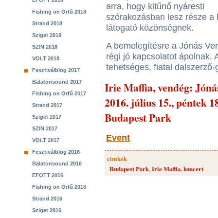
EFOTT 2018
arra, hogy kitűnő nyáresti
Fishing on Orfű 2018
szórakozásban lesz része a 
Strand 2018
látogató közönségnek.
Sziget 2018
A bemelegítésre a Jónás Vera
SZIN 2018
régi jó kapcsolatot ápolnak. 
VOLT 2018
tehetséges, fiatal dalszerző
Fesztiválblog 2017
Balatonsound 2017
Irie Maffia, vendég: Jón
Fishing on Orfű 2017
2016. július 15., péntek 1
Strand 2017
Budapest Park
Sziget 2017
SZIN 2017
Event
VOLT 2017
Fesztiválblog 2016
cimkék
Balatonsound 2016
Budapest Park
,
Irie Maffia
,
koncert
EFOTT 2016
Fishing on Orfű 2016
Strand 2016
Sziget 2016