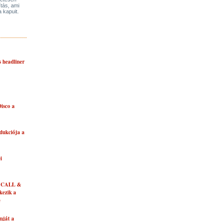
ítás, ami
a kapuit.
s headliner
isco a
dukciója a
i
 CALL &
ezik a
e
mját a