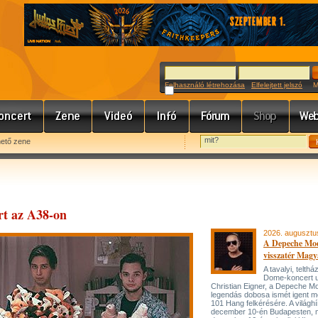
Felhasználó létrehozása
Elfelejtett jelszó
Meg
hető zene
rt az A38-on
2026. augusztu
A Depeche Mo
visszatér Magy
A tavalyi, telt
Dome-koncert 
Christian Eigner, a Depeche M
legendás dobosa ismét igent m
101 Hang felkérésére. A világh
december 10-én Budapesten, 