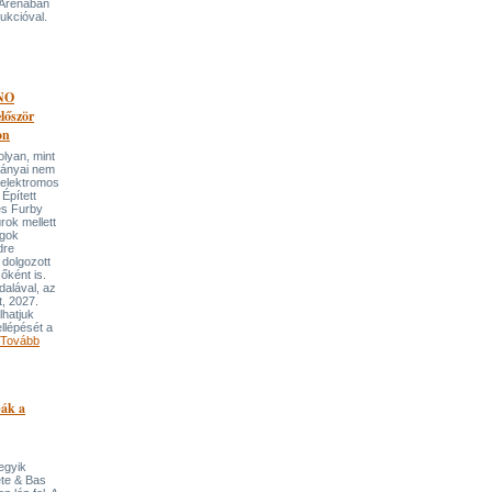
 Arénában
ukcióval.
NO
őször
on
an, mint
lmányai nem
 elektromos
Épített
és Furby
rok mellett
ngok
dre
 dolgozott
őként is.
dalával, az
t, 2027.
lhatjuk
llépését a
Tovább
pák a
 egyik
ete & Bas