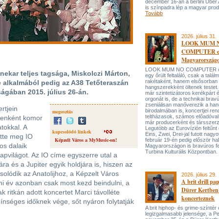
december 16-án a berlini Uber
is színpadra lép a magyar prod
Tovább
2026. július 31.
LOOK MUM 
COMPUTER el
Magyarország
LOOK MUM NO COMPUTER oly
enekar teljes tagsága, Miskolczi Márton,
egy őrült feltaláló, csak a talá
rakétaként, hanem elsősorban
e alkalmából pedig az A38 Tetőteraszán
hangszerekként öltenek testet. 
ágában 2015. július 26-án.
már szintetizátoros kerékpárt 
orgonát is, de a technikai bravú
zseniálisan manőverezik a ha
rtjein
birodalmában is, koncertjei ren
megosztás
teltházasok, számos előadóval
lyenként komor
már producerként és társszerz
tokkal. A
Legutóbb az Eurovízión feltűnt 
kapcsolódó linkek
Eins, Zwei, Drei-jal futott nagyo
tte meg IO
Képzelt Város a MyMusic-on!
február 19-én pedig először hal
os dalaik
Magyarországon is bravúros fe
Turbina Kulturális Központban.
apvilágot. Az IO címe egyszerre utal a
ra és a Jupiter egyik holdjára is, hiszen az
olódik az Anatolijhoz, a Képzelt Város
2026. július 29.
A brit drill pa
i év azonban csak most kezd beindulni, a
Dürer Kertben
 ritkán adott koncertet Marci távolléte
koncerteznek
 ínséges időknek vége, sőt nyáron folytatják
A brit hiphop- és grime-színtér
legizgalmasabb jelensége, a P