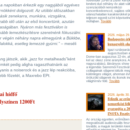
november 25-én a Dürer Kertben
londoni duó néhány év alatt vál
i a napokban érkezik egy nagyjából egyéves
szenzációból nemzetközi
rnökként dolgozott. Az utóbbi időszakban
koncertkedvenccé, sajátos stí
utánozhatatlan karakterükkel p
másik zenekarra, munkára, vizsgákra,
teljesen egyedi színt képviseln
szabb idő után az első koncertünk, azután
műfajban.
Tovább
aságában. Nyáron más fesztiválon is
nkább lemezkészítésre szeretnénk fókuszálni.
2026. május 29.
ár végén néhány napra elmegyünk a Bükkbe,
Budapestre ér
dalokká, esetleg lemezzé gyúrni.”
– meséli
legnagyobb ola
Igazi sztárpará
augusztusban 
Dome-ban augusztus 22-én, aho
ng játszik, akik „jazz for metalheads”­ként
kel az olasz zene aranykora. A
nagyszabású, látványos show
címkét pedig aligha ragaszthatnánk az
a legendás Sanremói Fesztivál
yanis a noiserock és a jazz lép reakcióba,
csillagainak slágerei idézik meg
különleges világot, ahonnan év
ebb főzetét, a Maxrebo EP­t.
örökzöld slágerek és ikonok ind
világhírnév felé.
Tovább
ai hídfő
2026. április 30.
Felizzik az erő
elyszínen 1200Ft
nemzetközi fel
gyarapítja a 2
INOTA Fesztiv
Az ország egyetlen, erőműben
megvalósuló audiovizuális feszt
további, a maguk területén kie
előadókat jelentett be. Termés