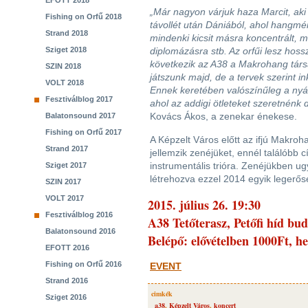
EFOTT 2018
„Már nagyon várjuk haza Marcit, ak
Fishing on Orfű 2018
távollét után Dániából, ahol hangmé
Strand 2018
mindenki kicsit másra koncentrált, 
Sziget 2018
diplomázásra stb. Az orfűi lesz hos
következik az A38 a Makrohang társ
SZIN 2018
játszunk majd, de a tervek szerint i
VOLT 2018
Ennek keretében valószínűleg a ny
Fesztiválblog 2017
ahol az addigi ötleteket szeretnénk 
Kovács Ákos, a zenekar énekese.
Balatonsound 2017
Fishing on Orfű 2017
A Képzelt Város előtt az ifjú Makroha
Strand 2017
jellemzik zenéjüket, ennél találóbb 
instrumentális trióra. Zenéjükben ug
Sziget 2017
létrehozva ezzel 2014 egyik legerős
SZIN 2017
VOLT 2017
2015. július 26. 19:30
Fesztiválblog 2016
A38 Tetőterasz, Petőfi híd bud
Balatonsound 2016
Belépő: elővételben 1000Ft, h
EFOTT 2016
Fishing on Orfű 2016
EVENT
Strand 2016
cimkék
Sziget 2016
a38
,
Képzelt Város
,
koncert