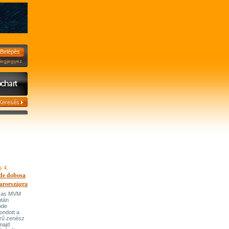
jegyez
s 4.
de dobosa
arországra
házas MVM
után
ode
ondott a
írű zenész
majd