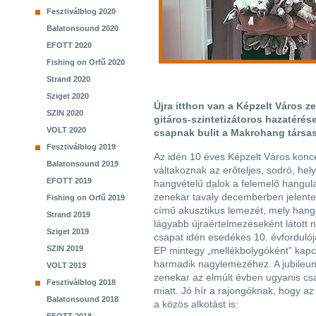
Fesztiválblog 2020
Balatonsound 2020
EFOTT 2020
Fishing on Orfű 2020
Strand 2020
Sziget 2020
Újra itthon van a Képzelt Város z
SZIN 2020
gitáros-szintetizátoros hazatérés
VOLT 2020
csapnak bulit a Makrohang társas
Fesztiválblog 2019
Az idén 10 éves Képzelt Város konce
Balatonsound 2019
váltakoznak az erőteljes, sodró, he
EFOTT 2019
hangvételű dalok a felemelő hangula
zenekar tavaly decemberben jelente
Fishing on Orfű 2019
című akusztikus lemezét, mely hang
Strand 2019
lágyabb újraértelmezéseként látott n
Sziget 2019
csapat idén esedékes 10. évfordulójá
SZIN 2019
EP mintegy „mellékbolygóként” kapcs
harmadik nagylemezéhez. A jubileum
VOLT 2019
zenekar az elmúlt évben ugyanis csak
Fesztiválblog 2018
miatt. Jó hír a rajongóknak, hogy az
Balatonsound 2018
a közös alkotást is: