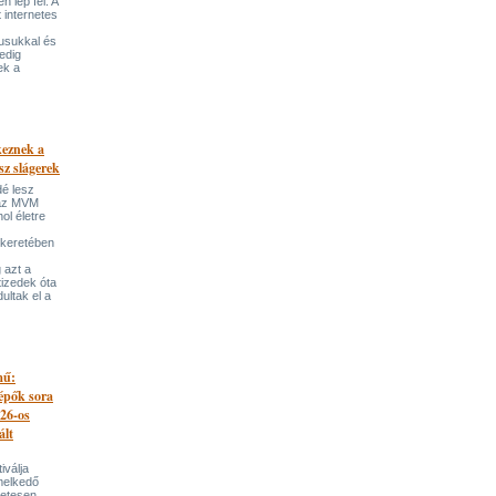
 lép fel. A
t internetes
lusukkal és
edig
ek a
keznek a
sz slágerek
dé lesz
az MVM
l életre
 keretében
 azt a
tizedek óta
ultak el a
mű:
lépők sora
026-os
ált
iválja
melkedő
zetesen