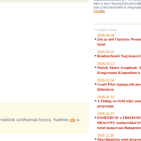
idén is lesz fényművészeti kiáll
már a fesztivál előtt is megnyitj
Tovább
További hírek
2026.04.28.
Jön az első Charlotte Wessel
turné
2026.03.31.
Rendszerbontó Nagykoncert
2026.03.13.
Melody Maker Symphonic: D
Kongresszusi Központban is
2026.02.04.
Geszti Péter legnagyobb pro
láthatáron
2026.01.31.
A Fishing on Orfű teljes zene
programja
2026.01.07.
ENSIFERUM: a FREEDOM
sználóink szólhatnak hozzá. Kattints
ide
a
DRAGONY zenekarokkal érk
turné hamarosan Budapestr
2025.11.25.
Megvillantotta zenei progra