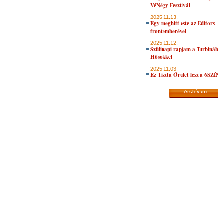
VéNégy Fesztivál
2025.11.13.
Egy meghitt este az Editors
frontemberével
2025.11.12.
Szülinapi rapjam a Turbiná
Hősökkel
2025.11.03.
Ez Tiszta Őrület lesz a 6SZ
Archívum