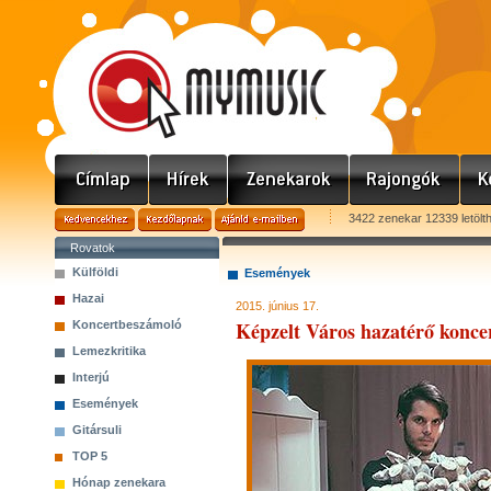
3422 zenekar 12339 letölt
Rovatok
Külföldi
Események
Hazai
2015. június 17.
Képzelt Város hazatérő konce
Koncertbeszámoló
Lemezkritika
Interjú
Események
Gitársuli
TOP 5
Hónap zenekara