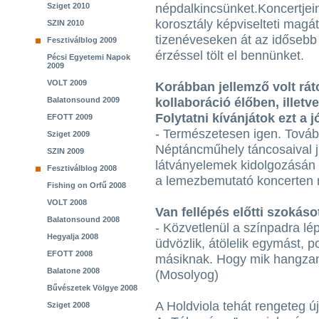
Sziget 2010
népdalkincsünket.Koncertjein
korosztály képviselteti magát
SZIN 2010
tizenéveseken át az idősebb
Fesztiválblog 2009
érzéssel tölt el bennünket.
Pécsi Egyetemi Napok
2009
VOLT 2009
Korábban jellemző volt rát
Balatonsound 2009
kollaboráció élőben, illetve
Folytatni kívánjátok ezt a 
EFOTT 2009
- Természetesen igen. Tovább
Sziget 2009
Néptáncműhely táncosaival já
SZIN 2009
látványelemek kidolgozásán 
Fesztiválblog 2008
a lemezbemutató koncerten m
Fishing on Orfű 2008
VOLT 2008
Van fellépés előtti szokáso
Balatonsound 2008
- Közvetlenül a színpadra lé
Hegyalja 2008
üdvözlik, átölelik egymást, p
EFOTT 2008
másiknak. Hogy mik hangzana
Balatone 2008
(Mosolyog)
Bűvészetek Völgye 2008
A Holdviola tehát rengeteg ú
Sziget 2008