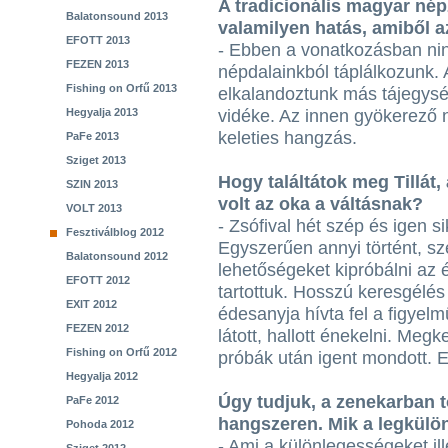
A tradicionális magyar nép
Balatonsound 2013
valamilyen hatás, amiből 
EFOTT 2013
- Ebben a vonatkozásban nin
FEZEN 2013
népdalainkból táplálkozunk. 
Fishing on Orfű 2013
elkalandoztunk más tájegysé
Hegyalja 2013
vidéke. Az innen gyökerező 
keleties hangzás.
PaFe 2013
Sziget 2013
Hogy találtátok meg Tillát,
SZIN 2013
volt az oka a váltásnak?
VOLT 2013
- Zsófival hét szép és igen si
Fesztiválblog 2012
Egyszerűen annyi történt, sze
Balatonsound 2012
lehetőségeket kipróbálni az é
EFOTT 2012
tartottuk. Hosszú keresgélés
EXIT 2012
édesanyja hívta fel a figyel
FEZEN 2012
látott, hallott énekelni. Me
Fishing on Orfű 2012
próbák után igent mondott. E
Hegyalja 2012
Úgy tudjuk, a zenekarban t
PaFe 2012
hangszeren. Mik a legkülö
Pohoda 2012
- Ami a különlegességeket ille