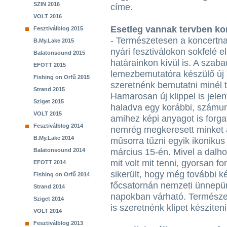
SZIN 2016
címe.
VOLT 2016
Esetleg vannak tervben ko
Fesztiválblog 2015
- Természetesen a koncertna
B.My.Lake 2015
nyári fesztiválokon sokfelé 
Balatonsound 2015
határainkon kívül is. A szaba
EFOTT 2015
lemezbemutatóra készülő új
Fishing on Orfű 2015
szeretnénk bemutatni minél 
Strand 2015
Hamarosan új klippel is jele
Sziget 2015
haladva egy korábbi, számun
VOLT 2015
amihez képi anyagot is forga
Fesztiválblog 2014
nemrég megkeresett minket 
B.My.Lake 2014
műsorra tűzni egyik ikonikus
Balatonsound 2014
március 15-én. Mivel a dalho
mit volt mit tenni, gyorsan fo
EFOTT 2014
sikerült, hogy még további ké
Fishing on Orfű 2014
főcsatornán nemzeti ünnepün
Strand 2014
napokban várható. Természe
Sziget 2014
is szeretnénk klipet készíten
VOLT 2014
Fesztiválblog 2013