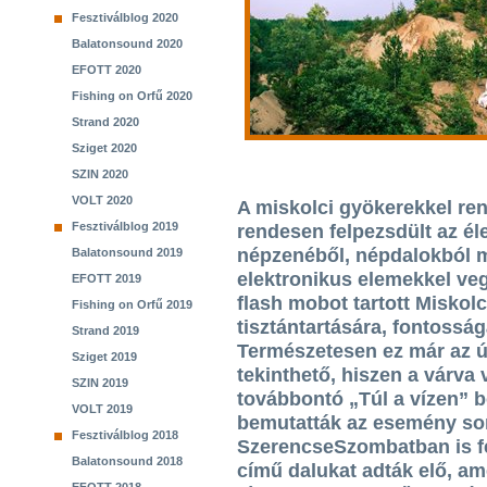
Fesztiválblog 2020
Balatonsound 2020
EFOTT 2020
Fishing on Orfű 2020
Strand 2020
Sziget 2020
SZIN 2020
VOLT 2020
A miskolci gyökerekkel ren
Fesztiválblog 2019
rendesen felpezsdült az é
népzenéből, népdalokból me
Balatonsound 2019
elektronikus elemekkel ve
EFOTT 2019
flash mobot tartott Miskolc
Fishing on Orfű 2019
tisztántartására, fontosságá
Strand 2019
Természetesen ez már az ú
Sziget 2019
tekinthető, hiszen a várva 
SZIN 2019
továbbontó „Túl a vízen” bor
VOLT 2019
bemutatták az esemény sor
Fesztiválblog 2018
SzerencseSzombatban is fe
Balatonsound 2018
című dalukat adták elő, am