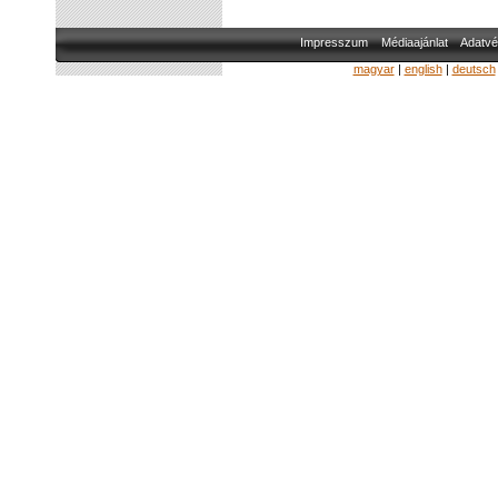
Impresszum
Médiaajánlat
Adatvé
magyar
|
english
|
deutsch