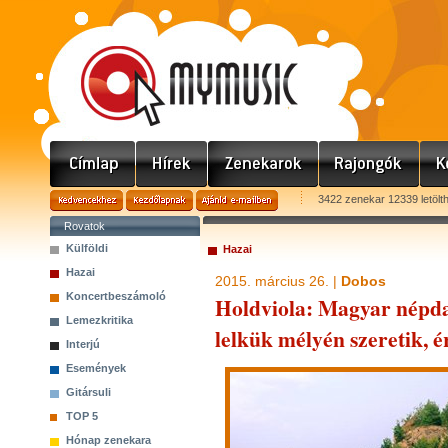
3422 zenekar 12339 letölt
Rovatok
Külföldi
Hazai
Hazai
2015. március 26. |
Dobos
Koncertbeszámoló
Holdviola: Magyar népdal
Lemezkritika
lelkük mélyén szeretik, é
Interjú
Események
Gitársuli
TOP 5
Hónap zenekara