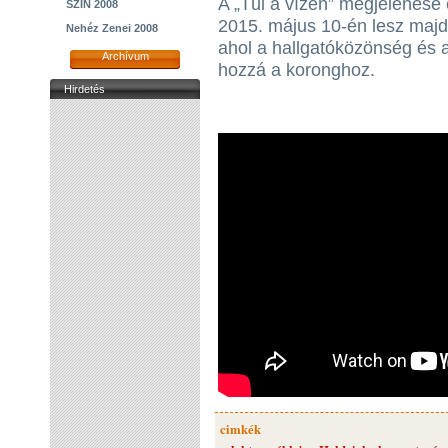
A „Túl a vízen” megjelenése
SZIN 2008
2015. május 10-én lesz majd
Nehéz Zenei 2008
ahol a hallgatóközönség és a
Archívum
hozzá a koronghoz.
Hirdetés
cimkék