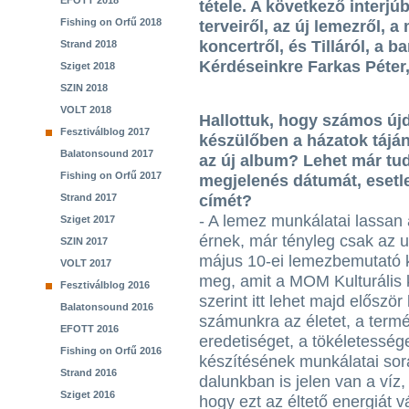
EFOTT 2018
tétele. A következő interjú
Fishing on Orfű 2018
terveiről, az új lemezről, 
koncertről, és Tilláról, a b
Strand 2018
Kérdéseinkre Farkas Péter,
Sziget 2018
SZIN 2018
VOLT 2018
Hallottuk, hogy számos új
Fesztiválblog 2017
készülőben a házatok táján
Balatonsound 2017
az új album? Lehet már tud
Fishing on Orfű 2017
megjelenés dátumát, esetl
Strand 2017
címét?
- A lemez munkálatai lassan
Sziget 2017
érnek, már tényleg csak az u
SZIN 2017
május 10-ei lemezbemutató k
VOLT 2017
meg, amit a MOM Kulturális 
Fesztiválblog 2016
szerint itt lehet majd előszö
Balatonsound 2016
számunkra az életet, a termé
EFOTT 2016
eredetiséget, a tökéletessége
Fishing on Orfű 2016
készítésének munkálatai sor
Strand 2016
dalunkban is jelen van a víz
Sziget 2016
hogy ezt az éltető energiát vá