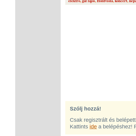
elektro
,
gál lajos
,
Holdviola
,
koncert
,
nép
Szólj hozzá!
Csak regisztrált és belépet
Kattints
ide
a belépéshez! 