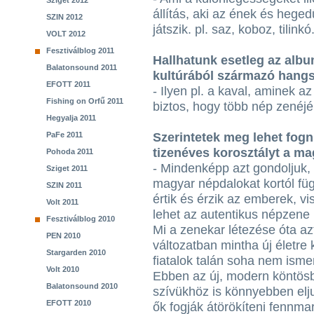
Sziget 2012
állítás, aki az ének és heged
SZIN 2012
játszik. pl. saz, koboz, tilinkó
VOLT 2012
Fesztiválblog 2011
Hallhatunk esetleg az alb
Balatonsound 2011
kultúrából származó hangs
EFOTT 2011
- Ilyen pl. a kaval, aminek az
Fishing on Orfű 2011
biztos, hogy több nép zenéjé
Hegyalja 2011
PaFe 2011
Szerintetek meg lehet fogn
tizenéves korosztályt a m
Pohoda 2011
- Mindenképp azt gondoljuk,
Sziget 2011
magyar népdalokat kortól füg
SZIN 2011
értik és érzik az emberek, v
Volt 2011
lehet az autentikus népzene
Fesztiválblog 2010
Mi a zenekar létezése óta azt
PEN 2010
változatban mintha új életre
Stargarden 2010
fiatalok talán soha nem isme
Volt 2010
Ebben az új, modern köntös
Balatonsound 2010
szívükhöz is könnyebben elju
EFOTT 2010
ők fogják átörökíteni fennma