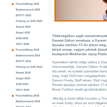
Fesztiválblog 2020
Balatonsound 2020
EFOTT 2020
Fishing on Orfű 2020
Strand 2020
Sziget 2020
Többségében saját szerzemények
SZIN 2020
Garami Gábor zenekara, a Garami
VOLT 2020
éjszaka október 17-én jelent meg,
társai aznap, vagyis péntek éjsz
Fesztiválblog 2019
budapesti Mediterrán Jazzy Pubb
Balatonsound 2019
EFOTT 2019
Gyerekkori álmát váltja valóra a Cl
műsorvezetője, Garami Gábor. A rád
Fishing on Orfű 2019
óta zenél, és ezalatt számtalan ban
Strand 2019
meg, majd 2010-ben megalapította s
Sziget 2019
Garami Funky Staff néven. Első na
SZIN 2019
Péntek éjszaka címmel október 17-é
Music Fashion kiadó gondozásában
VOLT 2019
Fesztiválblog 2018
„Mindig is közel álltak hozzám a 70-
Balatonsound 2018
es évek funky, disco és soul slágere