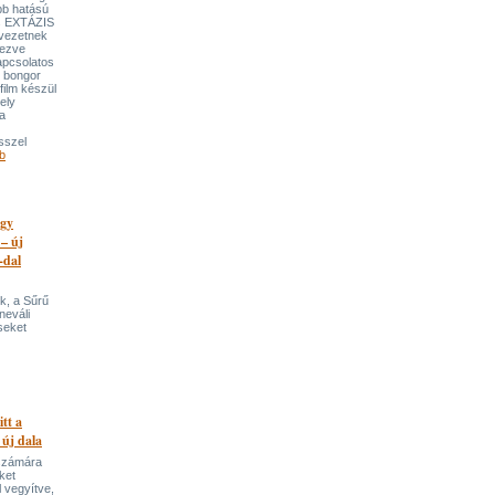
bb hatású
es EXTÁZIS
gvezetnek
yezve
apcsolatos
y bongor
film készül
ely
a
sszel
b
egy
 – új
-dal
k, a Sűrű
neváli
seket
itt a
 új dala
 számára
ket
 vegyítve,