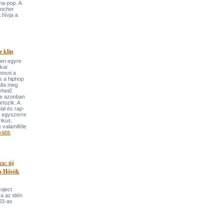
ha-pop. A
locher
 hívja a
 klip
ben egyre
ekar
mosni a
s a hiphop
álta meg
rhető
re azonban
rtozik. A
ial és rap-
e egyszerre
rikus,
 valamiféle
vább
ca: új
 a Hősök
roject
a az idén
03-as