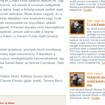
ng és Chaka Khan dalaival léptünk fel. Úgy
amitől annyira szerethető a Bla
Sűrű végtelen szerzője, Schob
tszunk, azt mások is szívesen hallgatnák
Barbara gondolatainak világába
z igény, hogy a feldolgozások mellett saját
hallgatókat.
Tovább
sonló stílusban. Mivel dobos vagyok, és a
ekintve általában nem énekelnek vagy írnak
2026. május 20.
bb zenészekkel és szerzőkkel, akiktől
Új Acid Empire
aptunk. A Péntek éjszaka című bemutatkozó
Az elmúlt évek
pelnek, amivel valóra válik a régóta
több hazai zen
próbálja össze
i Gábor, a Garami Funky Staff zenekar
modern metal, az elektronika é
határait, de kevés formáció tal
ebben a saját, könnyen felisme
hangját. A budapesti Acid Empi
pontosan ebbe a kategóriába ta
ételt tartalmaz, amelyek közül mindössze
2022-ben alakult csapat industr
onatúj saját szerzemény. A dalokban a
metal alapokra építkező zenéj
agresszív, feszült és atmoszfé
népszerű vendégelőadók közreműködnek, így
miközben végig ott lüktet benne
bebe Dániel Bebe, az Animal Cannibals, Oláh
hideg, városi nyugtalanság.
To
54.
2026. május 4.
 Gábor (dob), Kollányi Zsuzsi (ének),
Sárkányok tán
Csiszár Ferenc (gitár, ének), Temesi Berci
verziót kapott
dala
A téli álmából ébredő Minimal P
közreműködésével gondolta újr
jubileumot ünneplő Hősök a 20
Sárkányok táncát.
Tovább
bor
,
új album