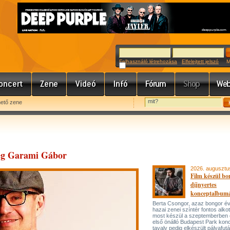
Felhasználó létrehozása
Elfelejtett jelszó
Meg
hető zene
meg Garami Gábor
2026. augusztu
Film készül bo
díjnyertes
konceptalbum
Berta Csongor, azaz bongor év
hazai zenei színtér fontos alko
most készül a szeptemberben
első önálló Budapest Park konc
tavaly pedig elkészült pályafut