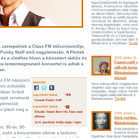
legszemélyesebb és legnagyo
lemeze. A sokszoros díjnyert
című konceptalbum dalai végi
az alkotó életén, fókuszba hel
többek között az addikcióval k
viszonyát. Az albumhoz, ahog
nemrég bejelentette, most mozi
K. Kovács Ákos és Ipacs Gerg
rendezésében a Superfactory, 
TelekomFilm és a CineSuper
gondozásában, ami már idén ő
látható lesz a mozikban.
Továb
 szerepelnek a Class FM műsorvezetője,
 Funky Staff első nagylemezén. A Péntek
 és a címéhez híven a közismert rádiós és
2026. június 11.
Ünnepi estély 
aka lemezmegmutató koncertet is adtak a
süllyedő hajón
an.
Blahalouisiana
érkezett
ass FM népszerű
megosztás
Nem sokkal előző megjelenésü
iós évtizedek
végtelen után egy már-már kar
dában fordult
hangulatú, mégis súlyos kérdé
kapcsolódó linkek
boncolgató dallal jelentkezik a
aját zenekarát
Blahalouisiana.
Tovább
Garami Funky Staff
gylemezük
kapcsolódó cikkek
n jelent meg a
Érkezik Temesi Berci On Time című
2026. június 1.
.
albuma
Sűrű végtelen: 
Az év jazz-funk bulija május végén
Blahalouisiana
es, 80-as, 90-
A dal mindenki
i, ezért a koncerteken eleinte a kedvenc
ismerős érzése
fogalmaz meg olyan hangulattal