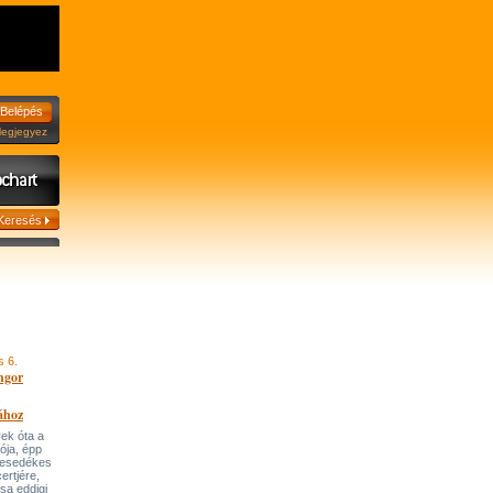
jegyez
s 6.
ngor
ához
ek óta a
tója, épp
 esedékes
ertjére,
ása eddigi