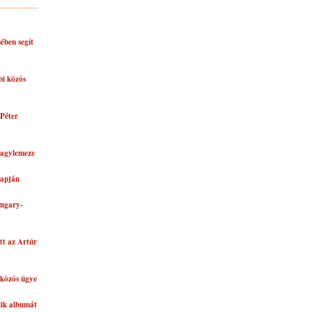
ében segít
bi közös
Péter
nagylemeze
lapján
ungary-
tt az Artúr
közös ügye
dik albumát