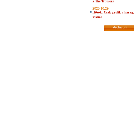
a The Trousers
2025.10.29.
Hősök: Csak gyűlik a harag, 
soknál
Archívum