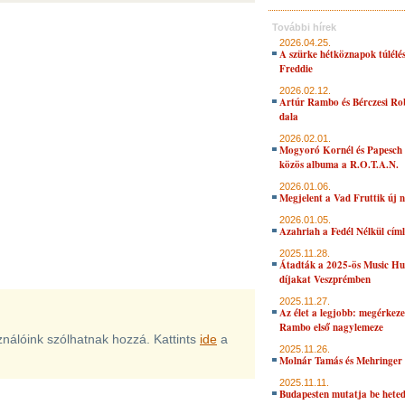
További hírek
2026.04.25.
A szürke hétköznapok túlélés
Freddie
2026.02.12.
Artúr Rambo és Bérczesi Ro
dala
2026.02.01.
Mogyoró Kornél és Papesch 
közös albuma a R.O.T.A.N.
2026.01.06.
Megjelent a Vad Fruttik új 
2026.01.05.
Azahriah a Fedél Nélkül cím
2025.11.28.
Átadták a 2025-ös Music H
díjakat Veszprémben
2025.11.27.
Az élet a legjobb: megérkeze
Rambo első nagylemeze
sználóink szólhatnak hozzá. Kattints
ide
a
2025.11.26.
Molnár Tamás és Mehringer 
2025.11.11.
Budapesten mutatja be hete