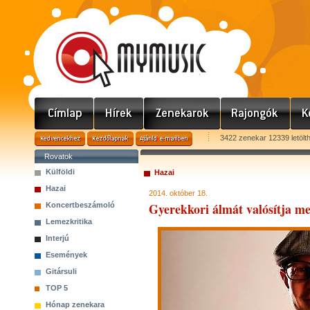
3422 zenekar 12339 letölt
Rovatok
Külföldi
Hazai
Hazai
2014. október 18.
Gyerekkori álmát valósítja 
Koncertbeszámoló
Lemezkritika
Interjú
Események
Gitársuli
TOP 5
Hónap zenekara