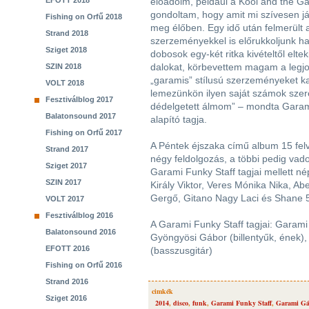
EFOTT 2018
előadóim, például a Kool and the Ga
gondoltam, hogy amit mi szívesen já
Fishing on Orfű 2018
meg élőben. Egy idő után felmerült a
Strand 2018
szerzeményekkel is előrukkoljunk ha
Sziget 2018
dobosok egy-két ritka kivételtől elt
dalokat, körbevettem magam a legjo
SZIN 2018
„garamis” stílusú szerzeményeket k
VOLT 2018
lemezünkön ilyen saját számok szere
Fesztiválblog 2017
dédelgetett álmom” – mondta Garam
Balatonsound 2017
alapító tagja.
Fishing on Orfű 2017
A Péntek éjszaka című album 15 felv
Strand 2017
négy feldolgozás, a többi pedig vad
Sziget 2017
Garami Funky Staff tagjai mellett 
SZIN 2017
Király Viktor, Veres Mónika Nika, A
Gergő, Gitano Nagy Laci és Shane 
VOLT 2017
Fesztiválblog 2016
A Garami Funky Staff tagjai: Garami
Balatonsound 2016
Gyöngyösi Gábor (billentyűk, ének), 
EFOTT 2016
(basszusgitár)
Fishing on Orfű 2016
Strand 2016
cimkék
Sziget 2016
2014
,
disco
,
funk
,
Garami Funky Staff
,
Garami Gá