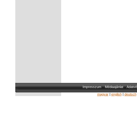
Impresszum
Médiaajánlat
Adatvé
magyar
|
english
|
deutsch