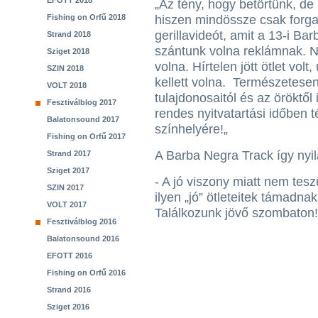
EFOTT 2018
„Az tény, hogy betörtünk, de
Fishing on Orfű 2018
hiszen mindössze csak forgat
gerillavideót, amit a 13-i B
Strand 2018
szántunk volna reklámnak. N
Sziget 2018
volna. Hírtelen jött ötlet vol
SZIN 2018
kellett volna. Természetesen
VOLT 2018
tulajdonosaitól és az öröktő
Fesztiválblog 2017
rendes nyitvatartási időben t
Balatonsound 2017
színhelyére!„
Fishing on Orfű 2017
A Barba Negra Track így nyil
Strand 2017
Sziget 2017
- A jó viszony miatt nem tesz
SZIN 2017
ilyen „jó” ötleteitek támadna
VOLT 2017
Találkozunk jövő szombaton!
Fesztiválblog 2016
Balatonsound 2016
EFOTT 2016
Fishing on Orfű 2016
Strand 2016
Sziget 2016