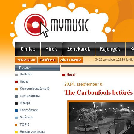
3422 zenekar 12339 letölt
Rovatok
Külföldi
Hazai
Hazai
2014. szeptember 8.
Koncertbeszámoló
The Carbonfools betörés
Lemezkritika
Interjú
Események
Gitársuli
TOP 5
Hónap zenekara