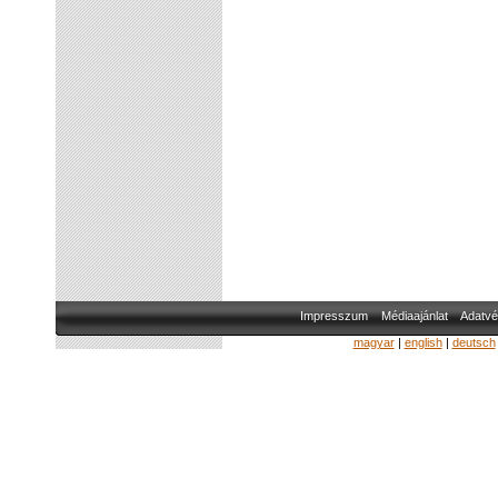
Impresszum
Médiaajánlat
Adatvé
magyar
|
english
|
deutsch