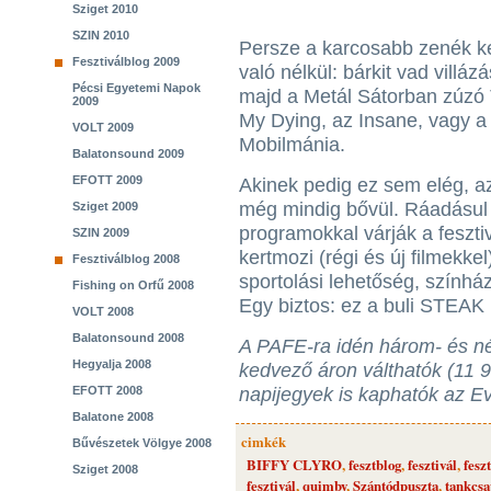
Sziget 2010
SZIN 2010
Persze a karcosabb zenék k
Fesztiválblog 2009
való nélkül: bárkit vad villá
Pécsi Egyetemi Napok
majd a Metál Sátorban zúzó 
2009
My Dying, az Insane, vagy a V
VOLT 2009
Mobilmánia.
Balatonsound 2009
EFOTT 2009
Akinek pedig ez sem elég, azo
még mindig bővül. Ráadásul
Sziget 2009
programokkal várják a feszti
SZIN 2009
kertmozi (régi és új filmekke
Fesztiválblog 2008
sportolási lehetőség, színhá
Fishing on Orfű 2008
Egy biztos: ez a buli STEAK 
VOLT 2008
Balatonsound 2008
A PAFE-ra idén három- és n
Hegyalja 2008
kedvező áron válthatók (11 90
EFOTT 2008
napijegyek is kaphatók az E
Balatone 2008
cimkék
Bűvészetek Völgye 2008
BIFFY CLYRO
,
fesztblog
,
fesztivál
,
fesz
Sziget 2008
fesztivál
,
quimby
,
Szántódpuszta
,
tankcs