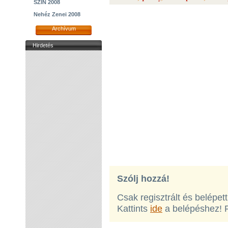
SZIN 2008
Nehéz Zenei 2008
Archívum
Hirdetés
Szólj hozzá!
Csak regisztrált és belépet
Kattints
ide
a belépéshez! 