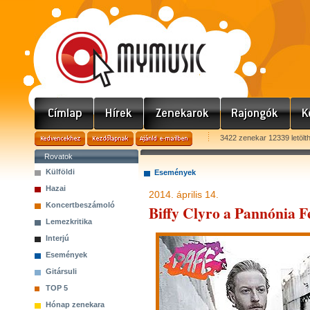
3422 zenekar 12339 letölt
Rovatok
Külföldi
Események
Hazai
2014. április 14.
Koncertbeszámoló
Biffy Clyro a Pannónia F
Lemezkritika
Interjú
Események
Gitársuli
TOP 5
Hónap zenekara