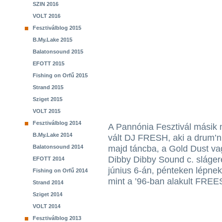
SZIN 2016
VOLT 2016
Fesztiválblog 2015
B.My.Lake 2015
Balatonsound 2015
EFOTT 2015
Fishing on Orfű 2015
Strand 2015
Sziget 2015
VOLT 2015
Fesztiválblog 2014
A Pannónia Fesztivál másik 
B.My.Lake 2014
vált DJ FRESH, aki a drum’n
Balatonsound 2014
majd táncba, a Gold Dust va
Dibby Dibby Sound c. slág
EFOTT 2014
június 6-án, pénteken lépne
Fishing on Orfű 2014
mint a ’96-ban alakult FRE
Strand 2014
Sziget 2014
VOLT 2014
Fesztiválblog 2013