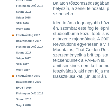
EFOTT 2018
Balaton tőszomszédságában t
Fishing on Orfű 2018
helyszín, a zenei felhozatal 
Strand 2018
színesebb.
Sziget 2018
Idén talán a legnagyobb húz
SZIN 2018
én, szombat este fog fellépni.
VOLT 2018
stúdióalbuma közül több is 
Fesztiválblog 2017
gitárzene rajongóinak. A 20
Balatonsound 2017
Revolutions egyenesen a vilá
Fishing on Orfű 2017
Mountains, That Golden Rule
Strand 2017
szerzeményeik a brit toplista
Sziget 2017
felcsendülnek a PAFE-n is
SZIN 2017
amit senkinek nem kell bemu
VOLT 2017
fesztiválozó, aki nem fújja ma
klasszikusaikat, június 8-án,
Fesztiválblog 2016
Balatonsound 2016
EFOTT 2016
Fishing on Orfű 2016
Strand 2016
Sziget 2016