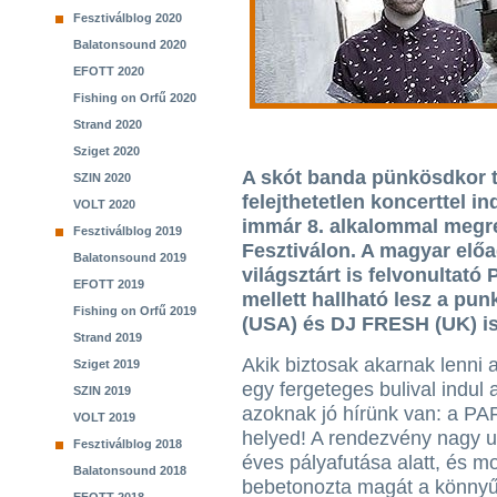
Fesztiválblog 2020
Balatonsound 2020
EFOTT 2020
Fishing on Orfű 2020
Strand 2020
Sziget 2020
A skót banda pünkösdkor t
SZIN 2020
felejthetetlen koncerttel in
VOLT 2020
immár 8. alkalommal megr
Fesztiválblog 2019
Fesztiválon. A magyar előa
Balatonsound 2019
világsztárt is felvonulta
EFOTT 2019
mellett hallható lesz a p
Fishing on Orfű 2019
(USA) és DJ FRESH (UK) is
Strand 2019
Akik biztosak akarnak lenni
Sziget 2019
egy fergeteges bulival indul 
SZIN 2019
azoknak jó hírünk van: a PA
VOLT 2019
helyed! A rendezvény nagy ut
Fesztiválblog 2018
éves pályafutása alatt, és m
Balatonsound 2018
bebetonozta magát a könnyűz