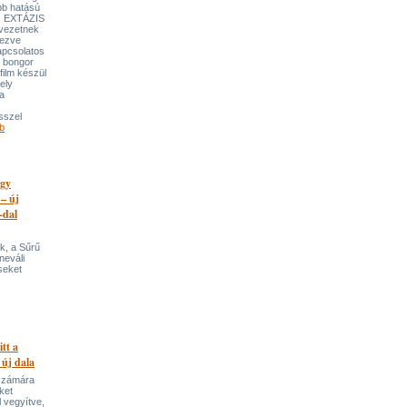
bb hatású
es EXTÁZIS
gvezetnek
yezve
apcsolatos
y bongor
film készül
ely
a
sszel
b
egy
 – új
-dal
k, a Sűrű
neváli
seket
itt a
 új dala
 számára
ket
 vegyítve,