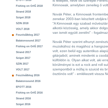
EFOTT 2018
is fellépett, neve ott szerepel Fer
Kimnowak, amelyben zeneileg ő vol
Fishing on Orfű 2018
Strand 2018
Novák Péter, a Kimnowak frontember
Sziget 2018
zenekar 2003-ban készített utoljára 
"A Kimnowak egy szabad művésztársa
SZIN 2018
alkotói közösség, amely akkor dolgo
VOLT 2018
van ismét együtt zenélni" - fogalmaz
Fesztiválblog 2017
Balatonsound 2017
Novák Péter szerint elhunyt zenész
muzsikához és magához a hangszerh
Fishing on Orfű 2017
volt, ezen belül egy autentikus ala
Strand 2017
gitárjaiból, aminek mindenki a cso
Sziget 2017
külföldön is. Olyan alkat volt, aki e
SZIN 2017
körülményei is ezt a rock and roll su
szempontból a műfaj is szuicid és br
VOLT 2017
ösztönös volt" - emlékezett vissza N
Fesztiválblog 2016
Balatonsound 2016
EFOTT 2016
Fishing on Orfű 2016
Strand 2016
Sziget 2016