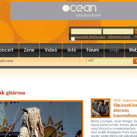
Felhasználó létrehozása
Elfelejtett jelszó
Meg
hető zene
k gitárosa
2026. augusztu
Film készül bo
díjnyertes
konceptalbum
Berta Csongor, azaz bongor év
hazai zenei színtér fontos alko
most készül a szeptemberben
első önálló Budapest Park konc
tavaly pedig elkészült pályafut