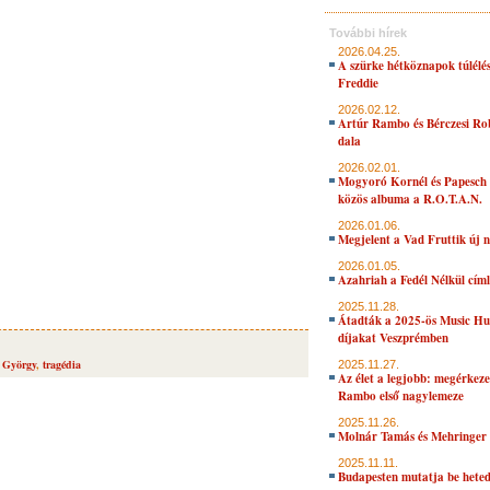
További hírek
2026.04.25.
A szürke hétköznapok túlélés
Freddie
2026.02.12.
Artúr Rambo és Bérczesi Ro
dala
2026.02.01.
Mogyoró Kornél és Papesch 
közös albuma a R.O.T.A.N.
2026.01.06.
Megjelent a Vad Fruttik új 
2026.01.05.
Azahriah a Fedél Nélkül cím
2025.11.28.
Átadták a 2025-ös Music H
díjakat Veszprémben
l György
,
tragédia
2025.11.27.
Az élet a legjobb: megérkeze
Rambo első nagylemeze
2025.11.26.
Molnár Tamás és Mehringer 
2025.11.11.
Budapesten mutatja be hete