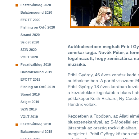
Fesztiválblog 2020
Balatonsound 2020
EFOTT 2020
Fishing on Orfű 2020
Strand 2020
Sziget 2020
Autóbalesetben meghalt Pribil Gy
SZIN 2020
zenekar tagja. Novák Péter, a fo
VOLT 2020
fogalmazott, hogy zenésztársa na
muzsika.
Fesztiválblog 2019
Balatonsound 2019
Pribil György, 46 éves zenész kedd 
EFOTT 2019
autóbalesetben. A portál visszaemlé
Pribil György 18 éves korában kezdet
Fishing on Orfű 2019
a kezdetekkor leginkább a blues hato
Strand 2019
példaképei Keith Richard, Ry Cooder
Sziget 2019
Hendrix voltak.
SZIN 2019
Kezdetben a Topóban, az Állati elmék
VOLT 2019
blueszenekarával, az S-Modellel ért e
Fesztiválblog 2018
játszottak az ország rockklubjaiba
Balatonsound 2018
megjelent. Pribil György közben má