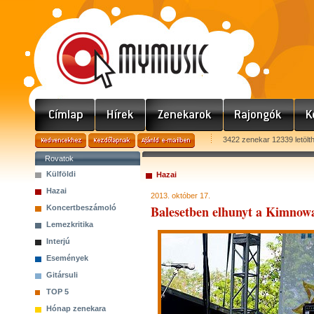
3422 zenekar 12339 letölt
Rovatok
Külföldi
Hazai
Hazai
2013. október 17.
Balesetben elhunyt a Kimnowa
Koncertbeszámoló
Lemezkritika
Interjú
Események
Gitársuli
TOP 5
Hónap zenekara