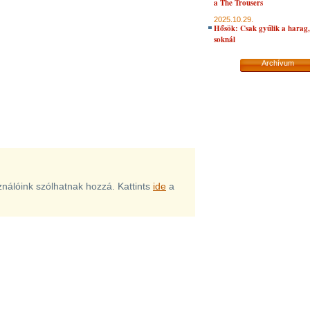
a The Trousers
2025.10.29.
Hősök: Csak gyűlik a harag, 
soknál
Archívum
sználóink szólhatnak hozzá. Kattints
ide
a