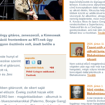
legszemélyesebb és legnagyo
lemeze. A sokszoros díjnyert
című konceptalbum dalai végi
az alkotó életén, fókuszba hel
többek között az addikcióval k
viszonyát. Az albumhoz, ahog
nemrég bejelentette, most mozi
K. Kovács Ákos és Ipacs Gerg
rendezésében a Superfactory, 
TelekomFilm és a CineSuper
gondozásában, ami már idén ő
látható lesz a mozikban.
Továb
örgy gitáros, zeneszerző, a Kimnowak
rmáció frontembere az MTI-nek úgy
gyon ösztönös volt, áradt belőle a
2026. június 11.
Ünnepi estély 
süllyedő hajón
Blahalouisiana
este hunyt el
megosztás
érkezett
kezése szerint
Nem sokkal előző megjelenésü
t el gitározni,
végtelen után egy már-már kar
kapcsolódó linkek
tt rá,
hangulatú, mégis súlyos kérdé
Pribil Györgyre emlékeznek -
boncolgató dallal jelentkezik a
 és Jimi
Facebook
Blahalouisiana.
Tovább
2026. június 1.
ben gitározott, de sikert saját
Sűrű végtelen: 
l először. Évekig zsúfolt házak előtt
Blahalouisiana
n, 1992-ben - magánkiadásban - albumuk is
A dal mindenki
s blueszenekarokkal (Palermo, Boogie Gang)
ismerős érzése
fogalmaz meg olyan hangulattal