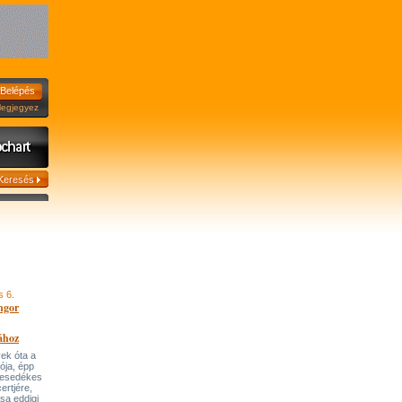
jegyez
s 6.
ngor
ához
ek óta a
tója, épp
 esedékes
ertjére,
ása eddigi