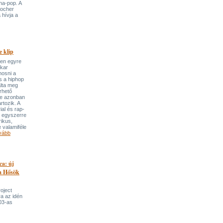
ha-pop. A
locher
 hívja a
 klip
ben egyre
ekar
mosni a
s a hiphop
álta meg
rhető
re azonban
rtozik. A
ial és rap-
e egyszerre
rikus,
 valamiféle
vább
ca: új
 a Hősök
roject
a az idén
03-as