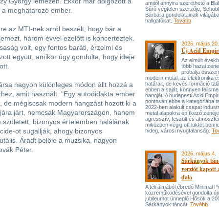
enczy György lemezén. Ekkor már dolgozott a
amitől annyira szerethető a Bla
Sűrű végtelen szerzője, Schob
t a meghatározó ember.
Barbara gondolatainak világába
hallgatókat.
Tovább
e az MTI-nek arról beszélt, hogy bár a
lemezt, három évvel ezelőtt is koncerteztek.
2026. május 20.
ság volt, egy fontos baráti, érzelmi és
Új Acid Empire
zott együtt, amikor úgy gondolta, hogy ideje
Az elmúlt évek
ott.
több hazai zen
próbálja össze
modern metal, az elektronika é
társa nagyon különleges módon állt hozzá a
határait, de kevés formáció tal
ebben a saját, könnyen felisme
ez, amit használt. "Egy autodidakta ember
hangját. A budapesti Acid Empi
pontosan ebbe a kategóriába ta
pú, de mégiscsak modern hangzást hozott ki a
2022-ben alakult csapat industr
dájára járt, nemcsak Magyarországon, hanem
metal alapokra építkező zenéj
agresszív, feszült és atmoszfé
rre született, bizonyos értelemben halálának
miközben végig ott lüktet benne
icide-ot sugallják, ahogy bizonyos
hideg, városi nyugtalanság.
To
utális. Áradt belőle a muzsika, nagyon
ovák Péter.
2026. május 4.
Sárkányok tán
verziót kapott
dala
A téli álmából ébredő Minimal P
közreműködésével gondolta újr
jubileumot ünneplő Hősök a 20
Sárkányok táncát.
Tovább