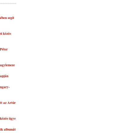
ében segít
bi közös
Péter
nagylemeze
lapján
ungary-
tt az Artúr
közös ügye
dik albumát