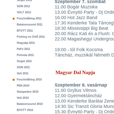
Sziget 2012
Szeptember 7. szombat
11.00 Bogár Muzsika
SZIN 2012
13.00 Évnyitó Party - Dj Or
VOLT 2012
16.00 Hot Jazz Band
Fesztiválblog 2011
17.30 Kenderke Tata Tánceg
Balatonsound 2011
18:30 Mississippi Big Beat
EFOTT 2011
20.00 Rácz Kati és a Flush:
Fishing on Orfű 2011
22.00 Magashegyi Undergro
Hegyalja 2011
19:00 - tól Folk Kocsma
PaFe 2011
Táncház, muzsikál Németh 
Pohoda 2011
Sziget 2011
SZIN 2011
Magyar Dal Napja
Volt 2011
Fesztiválblog 2010
Szeptember 8. vasárnap
PEN 2010
11.00 Gryllus Vilmos
Stargarden 2010
12.00 Gyermektáncház
Volt 2010
13.00 Kenderke Barátai Zen
Balatonsound 2010
14:30 Sic Tranzit Gloria Mund
EFOTT 2010
15.30 Évnyitó Party - Dj Ord