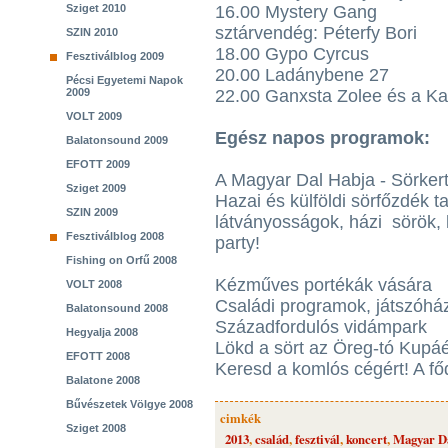
Sziget 2010
16.00 Mystery Gang
sztárvendég: Péterfy Bori
SZIN 2010
18.00 Gypo Cyrcus
Fesztiválblog 2009
20.00 Ladánybene 27
Pécsi Egyetemi Napok
2009
22.00 Ganxsta Zolee és a Ka
VOLT 2009
Egész napos programok:
Balatonsound 2009
EFOTT 2009
A Magyar Dal Habja - Sörker
Sziget 2009
Hazai és külföldi sörfőzdék t
SZIN 2009
látványosságok, házi sörök, k
Fesztiválblog 2008
party!
Fishing on Orfű 2008
Kézműves portékák vására
VOLT 2008
Családi programok, játszóhá
Balatonsound 2008
Századfordulós vidámpark
Hegyalja 2008
Lökd a sört az Öreg-tó Kupáé
EFOTT 2008
Keresd a komlós cégért! A fő
Balatone 2008
Bűvészetek Völgye 2008
cimkék
Sziget 2008
2013
,
család
,
fesztivál
,
koncert
,
Magyar D