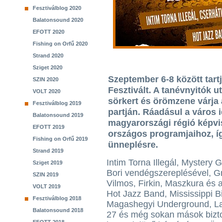
Fesztiválblog 2020
Balatonsound 2020
EFOTT 2020
Fishing on Orfű 2020
Strand 2020
Sziget 2020
Szeptember 6-8 között tar
SZIN 2020
Fesztivált. A tanévnyitók 
VOLT 2020
sörkert és örömzene várja 
Fesztiválblog 2019
partján. Ráadásul a város 
Balatonsound 2019
magyarországi régió képvi
EFOTT 2019
országos programjaihoz, í
Fishing on Orfű 2019
ünneplésre.
Strand 2019
Intim Torna Illegál, Mystery 
Sziget 2019
Bori vendégszereplésével, Gr
SZIN 2019
Vilmos, Firkin, Maszkura és 
VOLT 2019
Hot Jazz Band, Mississippi B
Fesztiválblog 2018
Magashegyi Underground, L
Balatonsound 2018
27 és még sokan mások bizto