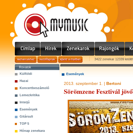
3422 zenekar 12339 letölt
Rovatok
Külföldi
Események
Hazai
2013. szeptember 1. |
Bertoni
Koncertbeszámoló
Sörömzene Fesztivál jövő
Lemezkritika
Interjú
Események
Gitársuli
TOP 5
Hónap zenekara