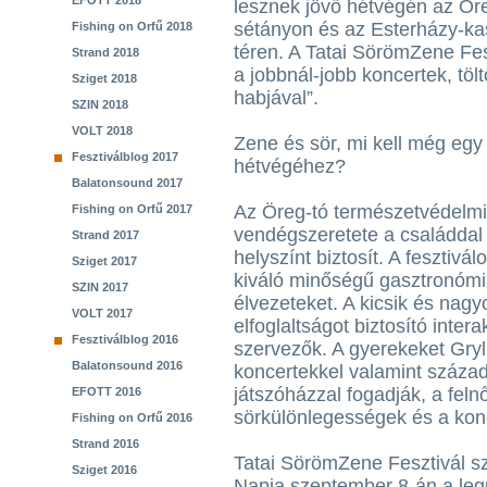
EFOTT 2018
lesznek jövő hétvégén az Öre
sétányon és az Esterházy-kast
Fishing on Orfű 2018
téren. A Tatai SörömZene Fe
Strand 2018
a jobbnál-jobb koncertek, tö
Sziget 2018
habjával”.
SZIN 2018
VOLT 2018
Zene és sör, mi kell még egy
Fesztiválblog 2017
hétvégéhez?
Balatonsound 2017
Az Öreg-tó természetvédelmi
Fishing on Orfű 2017
vendégszeretete a családdal 
Strand 2017
helyszínt biztosít. A fesztiv
Sziget 2017
kiváló minőségű gasztronómiai
SZIN 2017
élvezeteket. A kicsik és na
VOLT 2017
elfoglaltságot biztosító inte
Fesztiválblog 2016
szervezők. A gyerekeket Gry
Balatonsound 2016
koncertekkel valamint száza
játszóházzal fogadják, a feln
EFOTT 2016
sörkülönlegességek és a konc
Fishing on Orfű 2016
Strand 2016
Tatai SörömZene Fesztivál s
Sziget 2016
Napja szeptember 8-án a leg