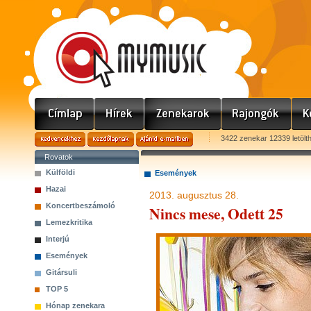
3422 zenekar 12339 letölt
Rovatok
Külföldi
Események
Hazai
2013. augusztus 28.
Koncertbeszámoló
Nincs mese, Odett 25
Lemezkritika
Interjú
Események
Gitársuli
TOP 5
Hónap zenekara