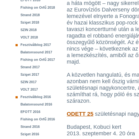
EFOTT 2018
a háta mögött – nagy sikerrel 
Fishing on Orfű 2018
az Eurovíziós Dalverseny dö
Strand 2018
lemezével elnyerte a Fonogra
év hazai klasszikus pop-rock
Sziget 2018
tavaszi koncertturné után a 
SZIN 2018
ragadta el robbanó energiáj
VOLT 2018
összegyűlő közönségét. Az 
Fesztiválblog 2017
nincs vége – következnek az ő
Balatonsound 2017
a lemezkészítés, amiből az ő
Fishing on Orfű 2017
majd.
Strand 2017
A közvetlen hangulatú, és m
Sziget 2017
azonban nem kell őszig várni
SZIN 2017
születésnapi nagykoncertre, a
VOLT 2017
számíthat rá, hogy póló és 
Fesztiválblog 2016
szárazon.
Balatonsound 2016
EFOTT 2016
ODETT 25
születésnapi nag
Fishing on Orfű 2016
Budapest, Kobuci kert
Strand 2016
2013. szeptember 4. 20 óra
Sziget 2016