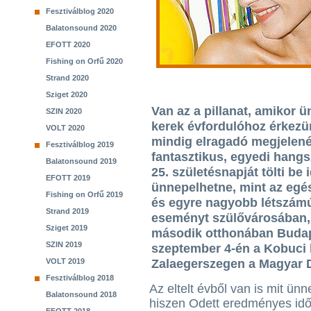
Fesztiválblog 2020
Balatonsound 2020
EFOTT 2020
Fishing on Orfű 2020
Strand 2020
Sziget 2020
Van az a pillanat, amikor ü
SZIN 2020
kerek évfordulóhoz érkezünk
VOLT 2020
mindig elragadó megjelené
Fesztiválblog 2019
fantasztikus, egyedi hangs
Balatonsound 2019
25. születésnapját tölti be
EFOTT 2019
ünnepelhetne, mint az egé
Fishing on Orfű 2019
és egyre nagyobb létszám
Strand 2019
eseményt szülővárosában,
Sziget 2019
második otthonában Budape
SZIN 2019
szeptember 4-én a Kobuci 
VOLT 2019
Zalaegerszegen a Magyar D
Fesztiválblog 2018
Az eltelt évből van is mit ünn
Balatonsound 2018
hiszen Odett eredményes idő