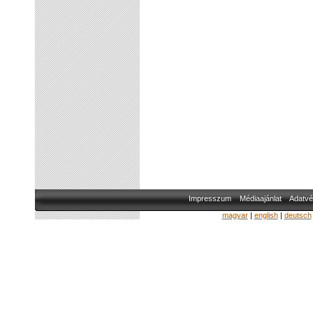
Impresszum
Médiaajánlat
Adatvé
magyar
|
english
|
deutsch