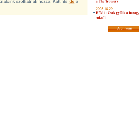
sználóink szólhatnak hozzá. Kattints
ide
a
a The Trousers
2025.10.29.
Hősök: Csak gyűlik a harag, 
soknál
Archívum