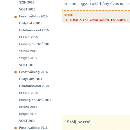
SZIN 2016
ereiben, legyen akárhány éves is, bizt
VOLT 2016
cimkék
Fesztiválblog 2015
2013
,
Ivan & The Parazol
,
koncert
,
The Beatles
,
új
B.My.Lake 2015
Balatonsound 2015
EFOTT 2015
Fishing on Orfű 2015
Strand 2015
Sziget 2015
VOLT 2015
Fesztiválblog 2014
B.My.Lake 2014
Balatonsound 2014
EFOTT 2014
Fishing on Orfű 2014
Strand 2014
Sziget 2014
VOLT 2014
Szólj hozzá!
Fesztiválblog 2013