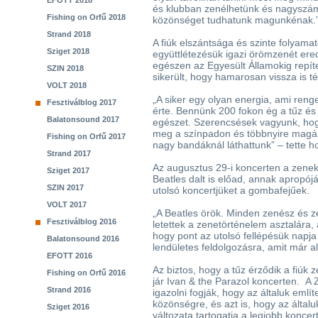
EFOTT 2018
és klubban zenélhetünk és nagyszám
Fishing on Orfű 2018
közönséget tudhatunk magunkénak.
Strand 2018
A fiúk elszántsága és szinte folyama
Sziget 2018
együttlétezésük igazi örömzenét ere
egészen az Egyesült Államokig repítet
SZIN 2018
sikerült, hogy hamarosan vissza is 
VOLT 2018
„A siker egy olyan energia, ami renget
Fesztiválblog 2017
érte. Bennünk 200 fokon ég a tűz és 
Balatonsound 2017
egészet. Szerencsések vagyunk, hogy 
meg a színpadon és többnyire magá
Fishing on Orfű 2017
nagy bandáknál láthattunk” – tette 
Strand 2017
Az augusztus 29-i koncerten a zene
Sziget 2017
Beatles dalt is előad, annak apropó
SZIN 2017
utolsó koncertjüket a gombafejűek.
VOLT 2017
„A Beatles örök. Minden zenész és ze
Fesztiválblog 2016
letettek a zenetörténelem asztalára
hogy pont az utolsó fellépésük napja
Balatonsound 2016
lendületes feldolgozásra, amit már al
EFOTT 2016
Az biztos, hogy a tűz érződik a fiúk z
Fishing on Orfű 2016
jár Ivan & the Parazol koncerten. A
Strand 2016
igazolni fogják, hogy az általuk említ
közönségre, és azt is, hogy az által
Sziget 2016
változata tartogatja a legjobb koncert