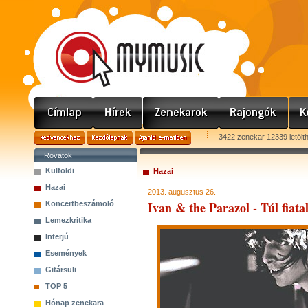
3422 zenekar 12339 letölt
Rovatok
Külföldi
Hazai
Hazai
2013. augusztus 26.
Ivan & the Parazol - Túl fiata
Koncertbeszámoló
Lemezkritika
Interjú
Események
Gitársuli
TOP 5
Hónap zenekara