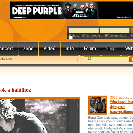
Felhasználó létrehozása
Elfelejtett jelszó
Meg
hető zene
lok a halálhoz
2026. augusztu
Film készül bo
díjnyertes
konceptalbum
Berta Csongor, azaz bongor év
hazai zenei színtér fontos alko
most készül a szeptemberben
első önálló Budapest Park konc
tavaly pedig elkészült pályafut