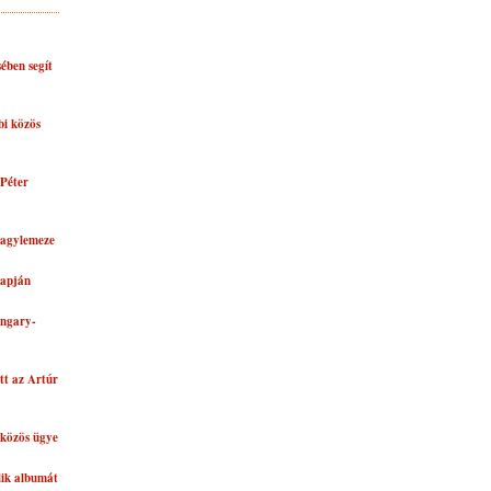
ében segít
bi közös
Péter
nagylemeze
lapján
ungary-
tt az Artúr
közös ügye
dik albumát