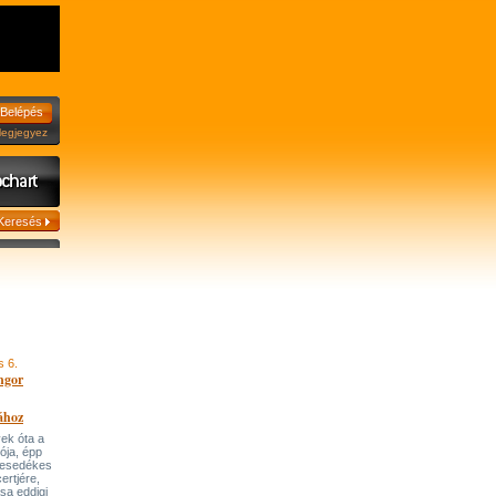
jegyez
s 6.
ngor
ához
ek óta a
tója, épp
 esedékes
ertjére,
ása eddigi