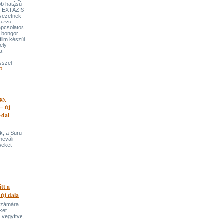
bb hatású
es EXTÁZIS
gvezetnek
yezve
apcsolatos
y bongor
film készül
ely
a
sszel
b
egy
 – új
-dal
k, a Sűrű
neváli
seket
itt a
 új dala
 számára
ket
 vegyítve,