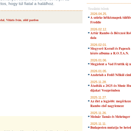
os, hogy túl fiatal a halálhoz.
További hírek
2026.04.25.
A szürke hétköznapok túlélés
 dal
,
Vitáris Iván
,
zöld pardon
Freddie
2026.02.12.
Artúr Rambo és Bérczesi Ro
dala
2026.02.01.
Mogyoró Kornél és Papesch 
közös albuma a R.O.T.A.N.
2026.01.06.
Megjelent a Vad Fruttik új 
2026.01.05.
Azahriah a Fedél Nélkül cím
2025.11.28.
Átadták a 2025-ös Music H
díjakat Veszprémben
2025.11.27.
Az élet a legjobb: megérkeze
Rambo első nagylemeze
2025.11.26.
Molnár Tamás és Mehringer 
2025.11.11.
Budapesten mutatja be hete