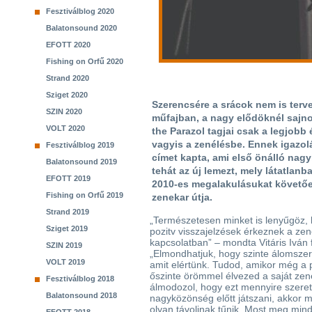
Fesztiválblog 2020
Balatonsound 2020
EFOTT 2020
Fishing on Orfű 2020
Strand 2020
Sziget 2020
Szerencsére a srácok nem is terve
SZIN 2020
műfajban, a nagy elődöknél sajno
VOLT 2020
the Parazol tagjai csak a legjob
vagyis a zenélésbe. Ennek igazol
Fesztiválblog 2019
címet kapta, ami első önálló nag
Balatonsound 2019
tehát az új lemezt, mely látatlan
EFOTT 2019
2010-es megalakulásukat követően
Fishing on Orfű 2019
zenekar útja.
Strand 2019
„Természetesen minket is lenyűgöz,
Sziget 2019
pozitv visszajelzések érkeznek a ze
kapcsolatban” – mondta Vitáris Iván 
SZIN 2019
„Elmondhatjuk, hogy szinte álomszer
VOLT 2019
amit elértünk. Tudod, amikor még a 
őszinte örömmel élvezed a saját zen
Fesztiválblog 2018
álmodozol, hogy ezt mennyire szere
Balatonsound 2018
nagyközönség előtt játszani, akkor
olyan távolinak tűnik. Most meg mind