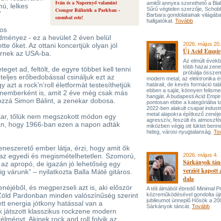
Iván és a Napernyő valamint
amitől annyira szerethető a Bla
ú, lelkes
Sűrű végtelen szerzője, Schob
Csongor Bálinték a Parkban -
”
Barbara gondolatainak világába
szombat este!
hallgatókat.
Tovább
tos
dményez - ez a hevület 2 éven belül
2026. május 20.
te őket. Az ottani koncertjük olyan jól
Új Acid Empire
térnek az USA-ba.
Az elmúlt évek
több hazai zen
eget ad, feltölt, de egyre többet kell tenni
próbálja össze
teljes erőbedobással csináljuk ezt az
modern metal, az elektronika é
azt a rock’n’roll életformát testesíthetjük
határait, de kevés formáció tal
ebben a saját, könnyen felisme
nemberként is, amit 2 éve még csak más
hangját. A budapesti Acid Empi
hozzá Simon Bálint, a zenekar dobosa.
pontosan ebbe a kategóriába ta
2022-ben alakult csapat industr
metal alapokra építkező zenéj
kar, tőlük nem megszokott módon egy
agresszív, feszült és atmoszfé
ján, hogy 1966-ban ezen a napon adták
miközben végig ott lüktet benne
hideg, városi nyugtalanság.
To
neszerető ember látja, érzi, hogy amit ők
, az egyedi és megismételhetetlen. Szomorú,
2026. május 4.
Sárkányok tán
 az apropó, de igazán jó lehetőség egy
verziót kapott
ig várunk” – nyilatkozta Balla Máté gitáros.
dala
enéjéből, és megperzseli azt is, aki először
A téli álmából ébredő Minimal P
 Zöld Pardonban minden valószínűség szerint
közreműködésével gondolta újr
jubileumot ünneplő Hősök a 20
ett energia jótkony hatással van a
Sárkányok táncát.
Tovább
uk játszott klasszikus rockzene modern
élményt. Akinek rock and roll folyik az