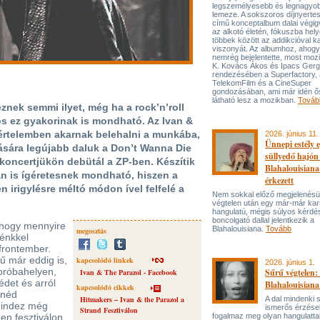
legszemélyesebb és legnagyo
lemeze. A sokszoros díjnyert
című konceptalbum dalai végi
az alkotó életén, fókuszba hel
többek között az addikcióval k
viszonyát. Az albumhoz, ahog
nemrég bejelentette, most mozi
K. Kovács Ákos és Ipacs Gerg
rendezésében a Superfactory, 
TelekomFilm és a CineSuper
gondozásában, ami már idén ő
látható lesz a mozikban.
Továb
znek semmi ilyet, még ha a rock’n’roll
s ez gyakorinak is mondható. Az Ivan &
b értelemben akarnak belehalni a munkába,
2026. június 11.
Ünnepi estély 
ására legújabb daluk a Don’t Wanna Die
süllyedő hajón
ykoncertjükön debütál a ZP-ben. Készítik
Blahalouisiana
ban is ígéretesnek mondható, hiszen a
érkezett
 irigylésre méltó módon ível felfelé a
Nem sokkal előző megjelenésü
végtelen után egy már-már kar
hangulatú, mégis súlyos kérdé
boncolgató dallal jelentkezik a
 hogy mennyire
Blahalouisiana.
Tovább
megosztás
nénkkel
frontember.
ű már eddig is,
kapcsolódó linkek
2026. június 1.
próbahelyen,
Sűrű végtelen: 
Ivan & The Parazol - Facebook
édet és arról
Blahalouisiana
kapcsolódó cikkek
tnéd
Hitmakers – Ivan & the Parazol a
A dal mindenki
 mindez még
ismerős érzése
Strand Fesztiválon
en fesztiválon
fogalmaz meg olyan hangulattal