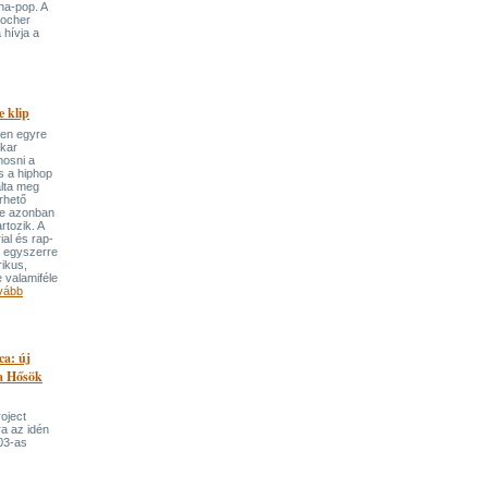
ha-pop. A
locher
 hívja a
 klip
ben egyre
ekar
mosni a
s a hiphop
álta meg
rhető
re azonban
rtozik. A
ial és rap-
e egyszerre
rikus,
 valamiféle
vább
ca: új
 a Hősök
roject
a az idén
03-as