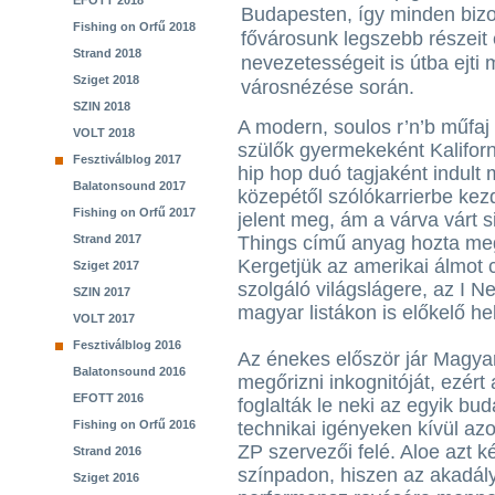
EFOTT 2018
Budapesten, így minden biz
Fishing on Orfű 2018
fővárosunk legszebb részeit
Strand 2018
nevezetességeit is útba ejti 
Sziget 2018
városnézése során.
SZIN 2018
A modern, soulos r’n’b műfaj
VOLT 2018
szülők gyermekeként Kaliforn
Fesztiválblog 2017
hip hop duó tagjaként indul
Balatonsound 2017
közepétől szólókarrierbe kez
Fishing on Orfű 2017
jelent meg, ám a várva várt 
Strand 2017
Things című anyag hozta meg
Kergetjük az amerikai álmot 
Sziget 2017
szolgáló világslágere, az I Ne
SZIN 2017
magyar listákon is előkelő h
VOLT 2017
Fesztiválblog 2016
Az énekes először jár Magyar
Balatonsound 2016
megőrizni inkognitóját, ezért
EFOTT 2016
foglalták le neki az egyik bu
Fishing on Orfű 2016
technikai igényeken kívül az
ZP szervezői felé. Aloe azt k
Strand 2016
színpadon, hiszen az akadály
Sziget 2016