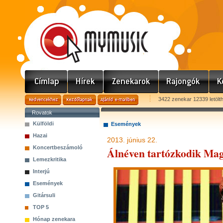
3422 zenekar 12339 letölt
Rovatok
Külföldi
Események
Hazai
2013. június 22.
Koncertbeszámoló
Álnéven tartózkodik Mag
Lemezkritika
Interjú
Események
Gitársuli
TOP 5
Hónap zenekara