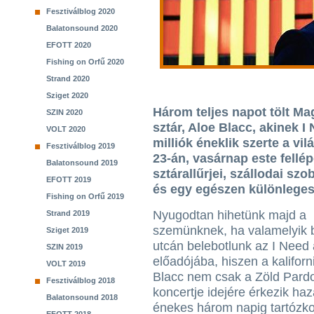
Fesztiválblog 2020
Balatonsound 2020
EFOTT 2020
Fishing on Orfű 2020
Strand 2020
Sziget 2020
Három teljes napot tölt Ma
SZIN 2020
sztár, Aloe Blacc, akinek I
VOLT 2020
milliók éneklik szerte a vi
Fesztiválblog 2019
23-án, vasárnap este fell
Balatonsound 2019
sztárallűrjei, szállodai szo
EFOTT 2019
és egy egészen különleges 
Fishing on Orfű 2019
Nyugodtan hihetünk majd a
Strand 2019
szemünknek, ha valamelyik 
Sziget 2019
utcán belebotlunk az I Need 
SZIN 2019
előadójába, hiszen a kaliforn
VOLT 2019
Blacc nem csak a Zöld Pard
Fesztiválblog 2018
koncertje idejére érkezik ha
Balatonsound 2018
énekes három napig tartózk