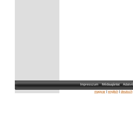
Impresszum
Médiaajánlat
Adatvé
magyar
|
english
|
deutsch