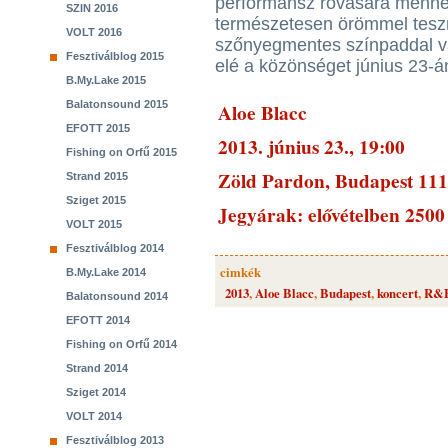
performansz rovására menne.
SZIN 2016
természetesen örömmel teszn
VOLT 2016
szőnyegmentes színpaddal vár
Fesztiválblog 2015
elé a közönséget június 23-á
B.My.Lake 2015
Balatonsound 2015
Aloe Blacc
EFOTT 2015
2013. június 23., 19:00
Fishing on Orfű 2015
Zöld Pardon, Budapest 111
Strand 2015
Sziget 2015
Jegyárak: elővételben 2500 
VOLT 2015
Fesztiválblog 2014
cimkék
B.My.Lake 2014
2013
,
Aloe Blacc
,
Budapest
,
koncert
,
R&
Balatonsound 2014
EFOTT 2014
Fishing on Orfű 2014
Strand 2014
Sziget 2014
VOLT 2014
Fesztiválblog 2013