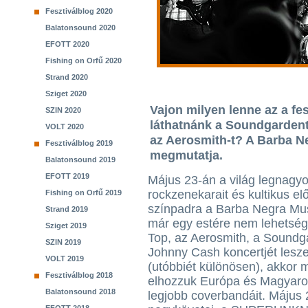
Fesztiválblog 2020
Balatonsound 2020
EFOTT 2020
Fishing on Orfű 2020
Strand 2020
Sziget 2020
Vajon milyen lenne az a fe
SZIN 2020
láthatnánk a Soundgardent
VOLT 2020
az Aerosmith-t? A Barba N
Fesztiválblog 2019
megmutatja.
Balatonsound 2019
EFOTT 2019
Május 23-án a világ legnagy
rockzenekarait és kultikus elő
Fishing on Orfű 2019
színpadra a Barba Negra Mu
Strand 2019
már egy estére nem lehetsé
Sziget 2019
Top, az Aerosmith, a Soundg
SZIN 2019
Johnny Cash koncertjét lesz
VOLT 2019
(utóbbiét különösen), akkor 
Fesztiválblog 2018
elhozzuk Európa és Magyaro
Balatonsound 2018
legjobb coverbandáit. Május