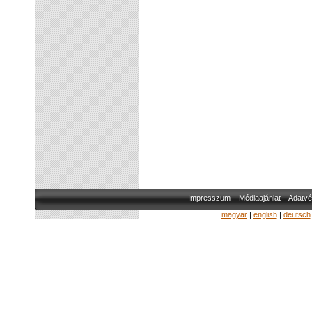
Impresszum
Médiaajánlat
Adatvé
magyar
|
english
|
deutsch