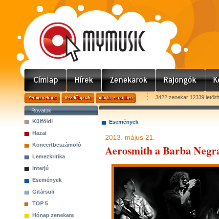
3422 zenekar 12339 letölt
Rovatok
Külföldi
Események
Hazai
2013. május 21.
Koncertbeszámoló
Aerosmith a Barba Negr
Lemezkritika
Interjú
Események
Gitársuli
TOP 5
Hónap zenekara