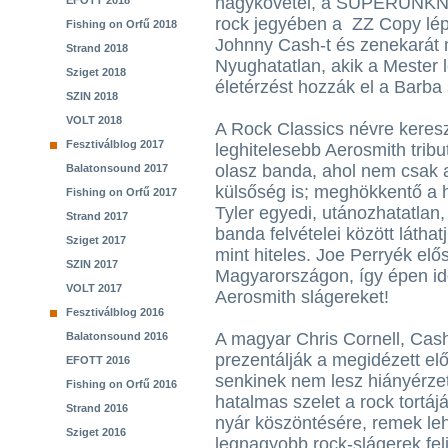
nagykövetei, a SUPERUNKNO
EFOTT 2018
rock jegyében a ZZ Copy lép
Fishing on Orfű 2018
Johnny Cash-t és zenekarát
Strand 2018
Nyughatatlan, akik a Mester l
Sziget 2018
életérzést hozzák el a Barb
SZIN 2018
VOLT 2018
A Rock Classics névre kereszt
Fesztiválblog 2017
leghitelesebb Aerosmith trib
olasz banda, ahol nem csak 
Balatonsound 2017
külsőség is; meghökkentő a 
Fishing on Orfű 2017
Tyler egyedi, utánozhatatlan
Strand 2017
banda felvételei között látha
Sziget 2017
mint hiteles. Joe Perryék elő
SZIN 2017
Magyarországon, így épen ide
VOLT 2017
Aerosmith slágereket!
Fesztiválblog 2016
A magyar Chris Cornell, Cash
Balatonsound 2016
prezentálják a megidézett el
EFOTT 2016
senkinek nem lesz hiányérzet
Fishing on Orfű 2016
hatalmas szelet a rock tortáj
Strand 2016
nyár köszöntésére, remek leh
Sziget 2016
legnagyobb rock-slágerek fel