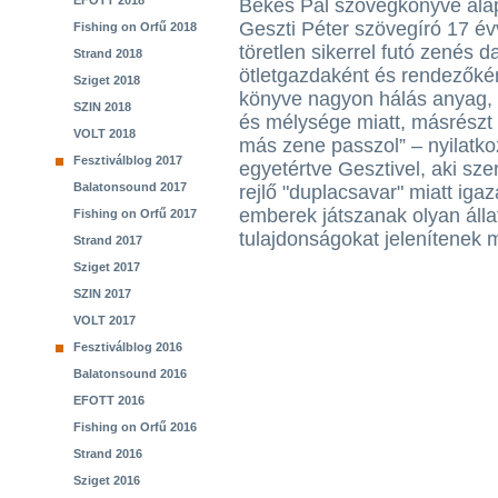
EFOTT 2018
Békés Pál szövegkönyve ala
Geszti Péter szövegíró 17 év
Fishing on Orfű 2018
töretlen sikerrel futó zenés
Strand 2018
ötletgazdaként és rendezőkén
Sziget 2018
könyve nagyon hálás anyag, 
SZIN 2018
és mélysége miatt, másrészt
VOLT 2018
más zene passzol” – nyilatk
Fesztiválblog 2017
egyetértve Gesztivel, aki sz
Balatonsound 2017
rejlő "duplacsavar" miatt iga
emberek játszanak olyan állat
Fishing on Orfű 2017
tulajdonságokat jelenítenek 
Strand 2017
Sziget 2017
SZIN 2017
VOLT 2017
Fesztiválblog 2016
Balatonsound 2016
EFOTT 2016
Fishing on Orfű 2016
Strand 2016
Sziget 2016