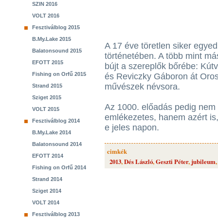
SZIN 2016
VOLT 2016
Fesztiválblog 2015
B.My.Lake 2015
A 17 éve töretlen siker egye
Balatonsound 2015
történetében. A több mint má
EFOTT 2015
bújt a szereplők bőrébe: Kútv
Fishing on Orfű 2015
és Reviczky Gáboron át Oros
művészek névsora.
Strand 2015
Sziget 2015
Az 1000. előadás pedig nem 
VOLT 2015
emlékezetes, hanem azért is, 
Fesztiválblog 2014
e jeles napon.
B.My.Lake 2014
Balatonsound 2014
cimkék
EFOTT 2014
2013
,
Dés László
,
Geszti Péter
,
jubileum
Fishing on Orfű 2014
Strand 2014
Sziget 2014
VOLT 2014
Fesztiválblog 2013