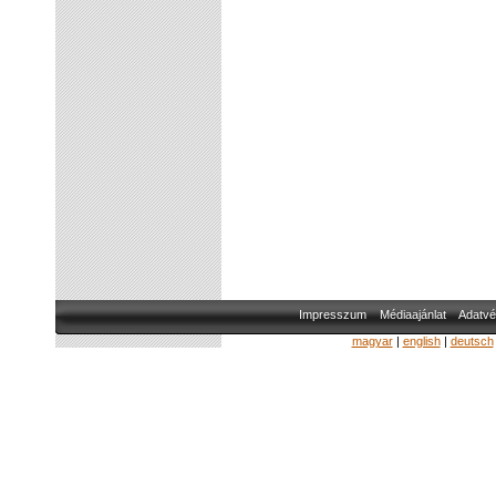
Impresszum
Médiaajánlat
Adatvé
magyar
|
english
|
deutsch