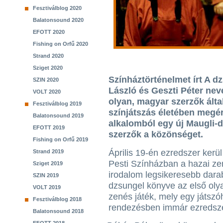
Fesztiválblog 2020
Balatonsound 2020
EFOTT 2020
Fishing on Orfű 2020
Strand 2020
Sziget 2020
Színháztörténelmet írt A d
SZIN 2020
László és Geszti Péter nev
VOLT 2020
olyan, magyar szerzők által
Fesztiválblog 2019
színjátszás életében megér
Balatonsound 2019
alkalomból egy új Maugli-
EFOTT 2019
szerzők a közönséget.
Fishing on Orfű 2019
Április 19-én ezredszer kerü
Strand 2019
Pesti Színházban a hazai ze
Sziget 2019
irodalom legsikeresebb darab
SZIN 2019
dzsungel könyve az első ol
VOLT 2019
zenés játék, mely egy játszó
Fesztiválblog 2018
rendezésben immár ezredsze
Balatonsound 2018