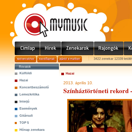
3422 zenekar 12339 letölt
Rovatok
Külföldi
Hazai
Hazai
2013. április 10.
Koncertbeszámoló
Színháztörténeti rekord 
Lemezkritika
Interjú
Események
Gitársuli
TOP 5
Hónap zenekara