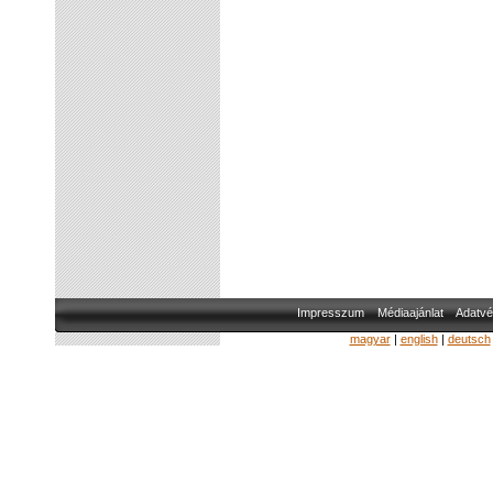
Impresszum
Médiaajánlat
Adatvé
magyar
|
english
|
deutsch