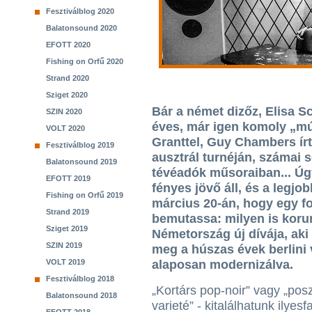
Fesztiválblog 2020
Balatonsound 2020
EFOTT 2020
Fishing on Orfű 2020
Strand 2020
Sziget 2020
Bár a német dizőz, Elisa 
SZIN 2020
éves, már igen komoly „múl
VOLT 2020
Granttel, Guy Chambers írt
Fesztiválblog 2019
ausztrál turnéján, számai s
Balatonsound 2019
tévéadók műsoraiban... Úgy
EFOTT 2019
fényes jövő áll, és a legjo
Fishing on Orfű 2019
március 20-án, hogy egy f
Strand 2019
bemutassa: milyen is korun
Sziget 2019
Németország új dívája, aki
SZIN 2019
meg a húszas évek berlini 
VOLT 2019
alaposan modernizálva.
Fesztiválblog 2018
„Kortárs pop-noir” vagy „po
Balatonsound 2018
varieté” - kitalálhatunk ilyesfa