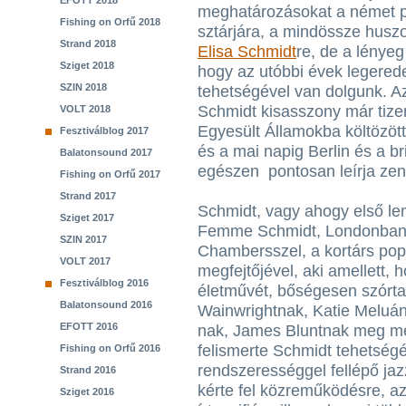
EFOTT 2018
meghatározásokat a német 
Fishing on Orfű 2018
sztárjára, a mindössze husz
Strand 2018
Elisa Schmidt
re, de a lényeg
Sziget 2018
hogy az utóbbi évek legered
SZIN 2018
tehetségével van dolgunk. Az
Schmidt kisasszony már tiz
VOLT 2018
Egyesült Államokba költözött
Fesztiválblog 2017
és a mai napig Berlin és a br
Balatonsound 2017
egészen pontosan leírja zenei
Fishing on Orfű 2017
Strand 2017
Schmidt, vagy ahogy első l
Sziget 2017
Femme Schmidt, Londonban
SZIN 2017
Chambersszel, a kortárs po
VOLT 2017
megfejtőjével, aki amellett, 
Fesztiválblog 2016
életművét, bőségesen szórta 
Balatonsound 2016
Wainwrightnak, Katie Meluán
EFOTT 2016
nak, James Bluntnak meg m
felismerte Schmidt tehetségét
Fishing on Orfű 2016
rendszerességgel fellépő j
Strand 2016
kérte fel közreműködésre, az
Sziget 2016