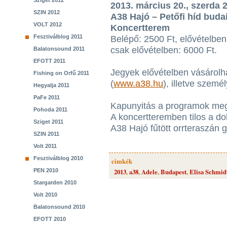
Sziget 2012
2013. március 20., szerda 
SZIN 2012
A38 Hajó – Petőfi híd budai
VOLT 2012
Koncertterem
Fesztiválblog 2011
Belépő: 2500 Ft, elővételben
csak elővételben: 6000 Ft.
Balatonsound 2011
EFOTT 2011
Jegyek elővételben vásárolh
Fishing on Orfű 2011
(
www.a38.hu
), illetve szem
Hegyalja 2011
PaFe 2011
Kapunyitás a programok megh
Pohoda 2011
A koncertteremben tilos a 
Sziget 2011
A38 Hajó fűtött orrteraszán g
SZIN 2011
Volt 2011
Fesztiválblog 2010
cimkék
PEN 2010
2013
,
a38
,
Adele
,
Budapest
,
Elisa Schmid
Stargarden 2010
Volt 2010
Balatonsound 2010
EFOTT 2010