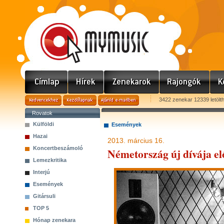
3422 zenekar 12339 letölt
Rovatok
Külföldi
Események
Hazai
2013. március 16.
Koncertbeszámoló
Németország új dívája e
Lemezkritika
Interjú
Események
Gitársuli
TOP 5
Hónap zenekara