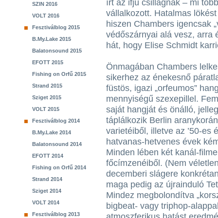
írt az ifjú csillagnak – mi tö
SZIN 2016
vállalkozott. Hatalmas lökést
VOLT 2016
hiszen Chambers igencsak „v
Fesztiválblog 2015
védőszárnyai alá vesz, arra 
B.My.Lake 2015
hát, hogy Elise Schmidt karri
Balatonsound 2015
EFOTT 2015
Önmagában Chambers lelkese
Fishing on Orfű 2015
sikerhez az énekesnő páratla
Strand 2015
füstös, igazi „orfeumos” hang
mennyiségű szexepillel. Fe
Sziget 2015
saját hangját és önálló, jell
VOLT 2015
táplálkozik Berlin aranykorán
Fesztiválblog 2014
varietéiből, illetve az ’50-e
B.My.Lake 2014
hatvanas-hetvenes évek kém
Balatonsound 2014
Minden lében két kanál-filmek
EFOTT 2014
főcímzenéiből. (Nem véletlen
Fishing on Orfű 2014
decemberi slágere konkrétan
Strand 2014
maga pedig az újrainduló Tett
Sziget 2014
Mindez megbolondítva „kors
VOLT 2014
bigbeat- vagy triphop-alapp
Fesztiválblog 2013
atmoszferikus hatást eredmé