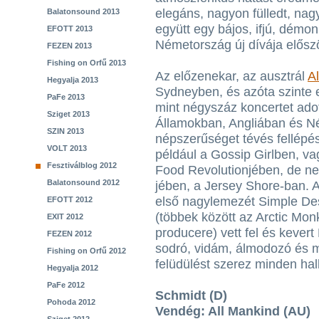
elegáns, nagyon fülledt, nag
Balatonsound 2013
együtt egy bájos, ifjú, démo
EFOTT 2013
Németország új dívája elős
FEZEN 2013
Fishing on Orfű 2013
Az előzenekar, az ausztrál
A
Hegyalja 2013
Sydneyben, és azóta szinte e
PaFe 2013
mint négyszáz koncertet adot
Sziget 2013
Államokban, Angliában és N
SZIN 2013
népszerűséget tévés fellépés
VOLT 2013
például a Gossip Girlben, v
Fesztiválblog 2012
Food Revolutionjében, de nem
Balatonsound 2012
jében, a Jersey Shore-ban. 
első nagylemezét Simple De
EFOTT 2012
(többek között az Arctic Mon
EXIT 2012
producere) vett fel és kevert
FEZEN 2012
sodró, vidám, álmodozó és m
Fishing on Orfű 2012
felüdülést szerez minden ha
Hegyalja 2012
PaFe 2012
Schmidt (D)
Pohoda 2012
Vendég: All Mankind (AU)