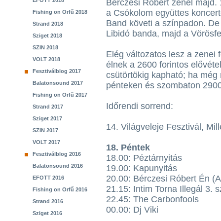
EFOTT 2018
Bérczesi Róbert zenél majd.
a Csókolom együttes koncerte
Fishing on Orfű 2018
Band követi a színpadon. De
Strand 2018
Libidó banda, majd a Vörösfe
Sziget 2018
SZIN 2018
Elég változatos lesz a zenei 
VOLT 2018
élnek a 2600 forintos elővéte
Fesztiválblog 2017
csütörtökig kapható; ha még
Balatonsound 2017
pénteken és szombaton 2900
Fishing on Orfű 2017
Időrendi sorrend:
Strand 2017
Sziget 2017
14. Világveleje Fesztivál, Mil
SZIN 2017
VOLT 2017
18. Péntek
Fesztiválblog 2016
18.00: Péztárnyitás
Balatonsound 2016
19.00: Kapunyitás
20.00: Bérczesi Róbert Én (
EFOTT 2016
21.15: Intim Torna Illegál 3. 
Fishing on Orfű 2016
22.45: The Carbonfools
Strand 2016
00.00: Dj Viki
Sziget 2016