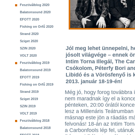
Fesztiválblog 2020
Balatonsound 2020
EFOTT 2020
Fishing on Orfű 2020
Strand 2020
Sziget 2020
Jól meg lehet ünnepelni, h
SZIN 2020
jósolt világvége – ennek ö
VOLT 2020
Intim Torna Illegál, The Ca
Fesztiválblog 2019
Csókolom, Péterfy Bori an
Balatonsound 2019
Libidó és a Vörösfenyő is 
EFOTT 2019
2013. január 18-19-én!
Fishing on Orfű 2019
Még jó, hogy forog továbbra i
Strand 2019
nem maradnak így el a konce
Sziget 2019
pénteken, 20:00 órától konce
SZIN 2019
lesz a Millenáris Teátrumban
VOLT 2019
másnap este jön a ráadás m
Fesztiválblog 2018
felvonás! 18-án az Intim Torna
Balatonsound 2018
a Carbonfools lép fel, utánuk