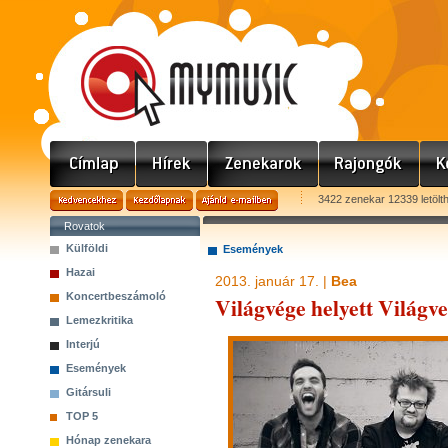
3422 zenekar 12339 letölt
Rovatok
Külföldi
Események
Hazai
2013. január 17. |
Bea
Koncertbeszámoló
Világvége helyett Világve
Lemezkritika
Interjú
Események
Gitársuli
TOP 5
Hónap zenekara