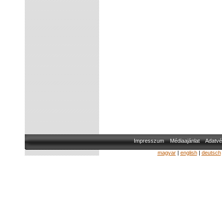
Impresszum
Médiaajánlat
Adatvé
magyar
|
english
|
deutsch